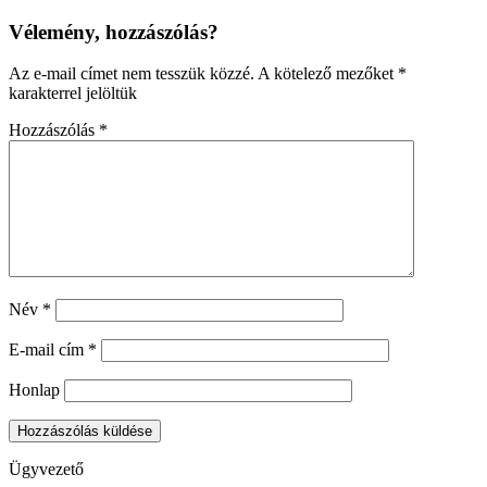
Vélemény, hozzászólás?
Az e-mail címet nem tesszük közzé.
A kötelező mezőket
*
karakterrel jelöltük
Hozzászólás
*
Név
*
E-mail cím
*
Honlap
Ügyvezető