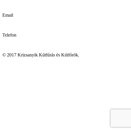
Krizsanyik László
Email
kutfurok@kutfurok.hu
Telefon
06 30 / 489 72 65
© 2017 Krizsanyik Kútfúrás és Kútfórók.