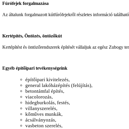
Fúrófejek forgalmazása
Az általunk forgalmazott kútfúrófejekről részletes információ találhat
Kertépítés, Öntözés, öntözőkút
Kertépítést és öntözőrendszerek építését vállaljuk az egész Zubogy te
Egyéb építőipari tevékenységeink
építőipari kivitelezés,
general lakóházépítés (felújítás),
betontámfal építés,
viacolorozás,
hidegburkolás, festés,
villanyszerelés,
kőműves munkák,
ácsálványozás,
vasbeton szerelés,