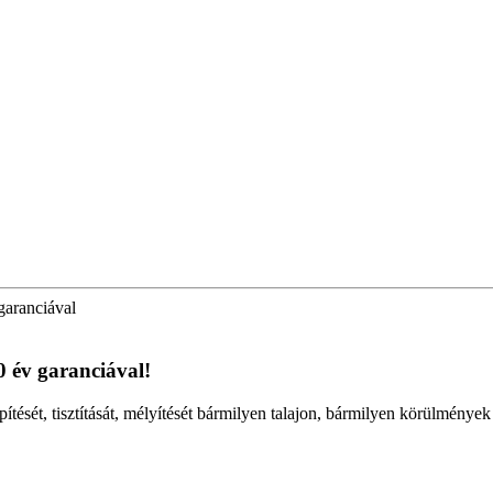
garanciával
0 év garanciával!
építését, tisztítását, mélyítését bármilyen talajon, bármilyen körülmény