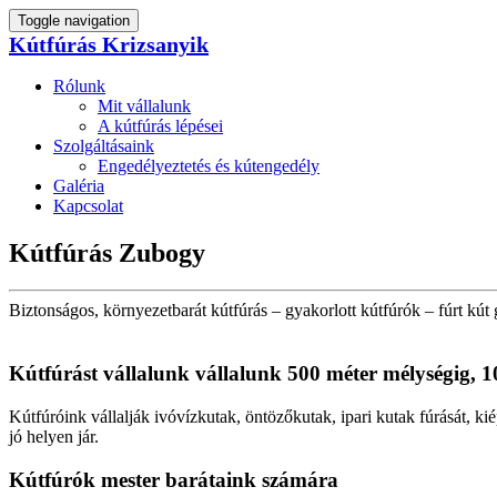
Toggle navigation
Kútfúrás Krizsanyik
Rólunk
Mit vállalunk
A kútfúrás lépései
Szolgáltásaink
Engedélyeztetés és kútengedély
Galéria
Kapcsolat
Kútfúrás Zubogy
Biztonságos, környezetbarát kútfúrás – gyakorlott kútfúrók – fúrt kút 
Kútfúrást vállalunk vállalunk 500 méter mélységig, 1
Kútfúróink vállalják ivóvízkutak, öntözőkutak, ipari kutak fúrását, ki
jó helyen jár.
Kútfúrók
mester barátaink számára