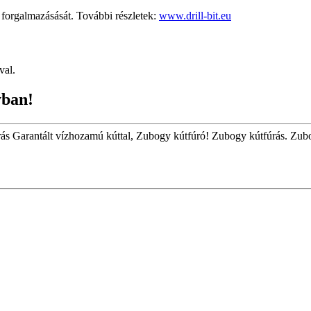
rgalmazásását. További részletek:
www.drill-bit.eu
val.
yban!
úrás Garantált vízhozamú kúttal, Zubogy kútfúró! Zubogy kútfúrás. Zub