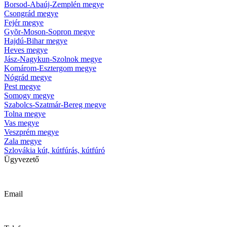
Borsod-Abaúj-Zemplén megye
Csongrád megye
Fejér megye
Gyõr-Moson-Sopron megye
Hajdú-Bihar megye
Heves megye
Jász-Nagykun-Szolnok megye
Komárom-Esztergom megye
Nógrád megye
Pest megye
Somogy megye
Szabolcs-Szatmár-Bereg megye
Tolna megye
Vas megye
Veszprém megye
Zala megye
Szlovákia kút, kútfúrás, kútfúró
Ügyvezető
Krizsanyik László
Email
kutfurok@kutfurok.hu