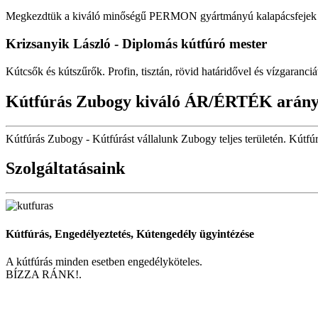
Megkezdtük a kiváló minőségű PERMON gyártmányú kalapácsfejek fo
Krizsanyik László - Diplomás kútfúró mester
Kútcsők és kútszűrők. Profin, tisztán, rövid határidővel és vízgaranciá
Kútfúrás Zubogy kiváló ÁR/ÉRTÉK arán
Kútfúrás Zubogy - Kútfúrást vállalunk Zubogy teljes területén. Kútf
Szolgáltatásaink
Kútfúrás, Engedélyeztetés, Kútengedély ügyintézése
A kútfúrás minden esetben engedélyköteles.
BÍZZA RÁNK!.