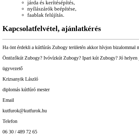
járda és kerítésépítés,
nyílászárók beépítése,
faablak felújítás.
Kapcsolatfelvétel, ajánlatkérés
Ha önt érdekli a kútfúrás Zubogy területén akkor hívjon bizalommal m
Öntözőkút Zubogy? Ivóvízkút Zubogy? Ipari kút Zubogy? Jó helyen já
ügyvezető
Krizsanyik László
diplomás kútfúró mester
Email
kutfurok@kutfurok.hu
Telefon
06 30 / 489 72 65