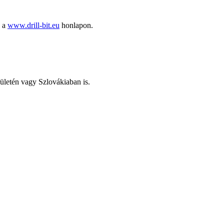
ó a
www.drill-bit.eu
honlapon.
rületén vagy Szlovákiaban is.