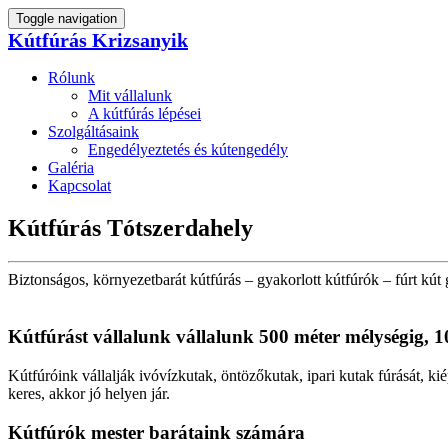
Toggle navigation
Kútfúrás Krizsanyik
Rólunk
Mit vállalunk
A kútfúrás lépései
Szolgáltásaink
Engedélyeztetés és kútengedély
Galéria
Kapcsolat
Kútfúrás Tótszerdahely
Biztonságos, környezetbarát kútfúrás – gyakorlott kútfúrók – fúrt kút 
Kútfúrást vállalunk vállalunk 500 méter mélységig, 1
Kútfúróink vállalják ivóvízkutak, öntözőkutak, ipari kutak fúrását, kié
keres, akkor jó helyen jár.
Kútfúrók
mester barátaink számára