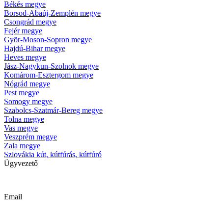
Békés megye
Borsod-Abaúj-Zemplén megye
Csongrád megye
Fejér megye
Gyõr-Moson-Sopron megye
Hajdú-Bihar megye
Heves megye
Jász-Nagykun-Szolnok megye
Komárom-Esztergom megye
Nógrád megye
Pest megye
Somogy megye
Szabolcs-Szatmár-Bereg megye
Tolna megye
Vas megye
Veszprém megye
Zala megye
Szlovákia kút, kútfúrás, kútfúró
Ügyvezető
Krizsanyik László
Email
kutfurok@kutfurok.hu