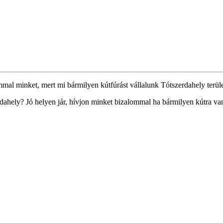
mmal minket, mert mi bármilyen kútfúrást vállalunk Tótszerdahely terül
dahely? Jó helyen jár, hívjon minket bizalommal ha bármilyen kútra van