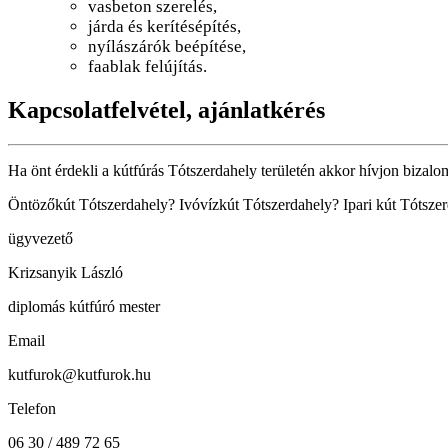
vasbeton szerelés,
járda és kerítésépítés,
nyílászárók beépítése,
faablak felújítás.
Kapcsolatfelvétel, ajánlatkérés
Ha önt érdekli a kútfúrás Tótszerdahely területén akkor hívjon bizalo
Öntözőkút Tótszerdahely? Ivóvízkút Tótszerdahely? Ipari kút Tótszer
ügyvezető
Krizsanyik László
diplomás kútfúró mester
Email
kutfurok@kutfurok.hu
Telefon
06 30 / 489 72 65