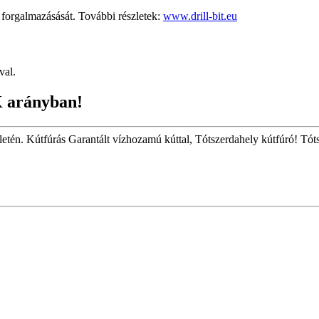
rgalmazásását. További részletek:
www.drill-bit.eu
val.
K arányban!
ületén. Kútfúrás Garantált vízhozamú kúttal, Tótszerdahely kútfúró! Tót