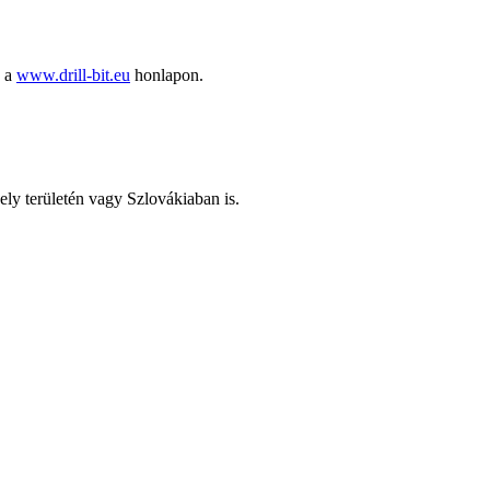
ó a
www.drill-bit.eu
honlapon.
ely területén vagy Szlovákiaban is.