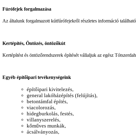
Fúrófejek forgalmazása
Az általunk forgalmazott kútfúrófejekről részletes információ találhat
Kertépítés, Öntözés, öntözőkút
Kertépítést és öntözőrendszerek építését vállaljuk az egész Tótszerdah
Egyéb építőipari tevékenységeink
építőipari kivitelezés,
general lakóházépítés (felújítás),
betontámfal építés,
viacolorozás,
hidegburkolás, festés,
villanyszerelés,
kőműves munkák,
ácsálványozás,