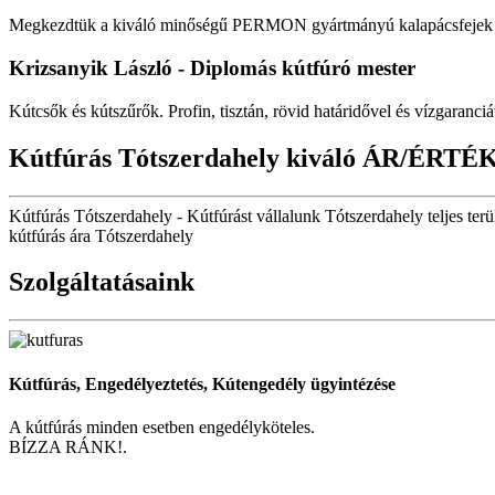
Megkezdtük a kiváló minőségű PERMON gyártmányú kalapácsfejek fo
Krizsanyik László - Diplomás kútfúró mester
Kútcsők és kútszűrők. Profin, tisztán, rövid határidővel és vízgaranciá
Kútfúrás Tótszerdahely kiváló ÁR/ÉRTÉ
Kútfúrás Tótszerdahely - Kútfúrást vállalunk Tótszerdahely teljes ter
kútfúrás ára Tótszerdahely
Szolgáltatásaink
Kútfúrás, Engedélyeztetés, Kútengedély ügyintézése
A kútfúrás minden esetben engedélyköteles.
BÍZZA RÁNK!.