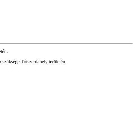
etén.
 szüksége Tótszerdahely területén.