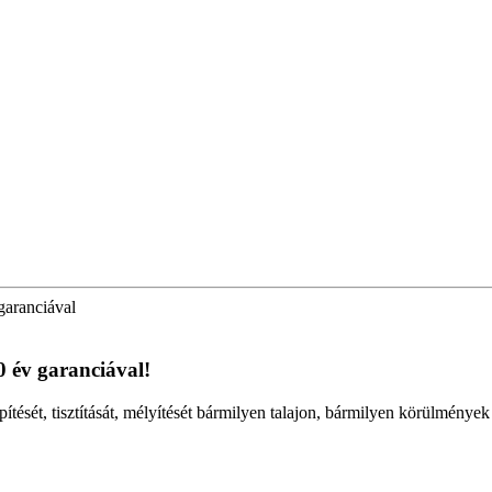
garanciával
0 év garanciával!
pítését, tisztítását, mélyítését bármilyen talajon, bármilyen körülménye