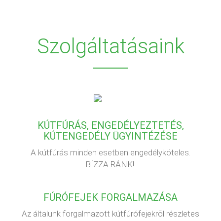
Szolgáltatásaink
KÚTFÚRÁS, ENGEDÉLYEZTETÉS,
KÚTENGEDÉLY ÜGYINTÉZÉSE
A kútfúrás minden esetben engedélyköteles.
BÍZZA RÁNK!.
FÚRÓFEJEK FORGALMAZÁSA
Az általunk forgalmazott kútfúrófejekrõl részletes