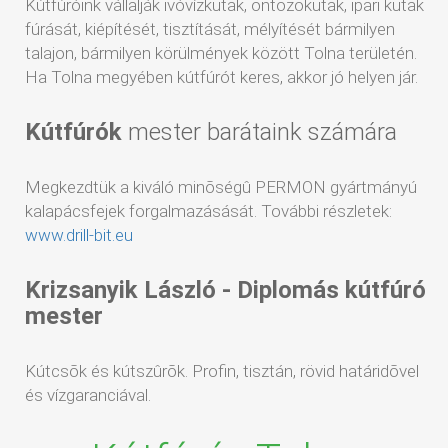
Kútfúróink vállalják ivóvízkutak, öntözõkutak, ipari kutak
fúrását, kiépítését, tisztítását, mélyítését bármilyen
talajon, bármilyen körülmények között Tolna területén.
Ha Tolna megyében kútfúrót keres, akkor jó helyen jár.
Kútfúrók
mester barátaink számára
Megkezdtük a kiváló minõségû PERMON gyártmányú
kalapácsfejek forgalmazásását. További részletek:
www.drill-bit.eu
Krizsanyik László - Diplomás kútfúró
mester
Kútcsõk és kútszûrõk. Profin, tisztán, rövid határidõvel
és vízgaranciával.