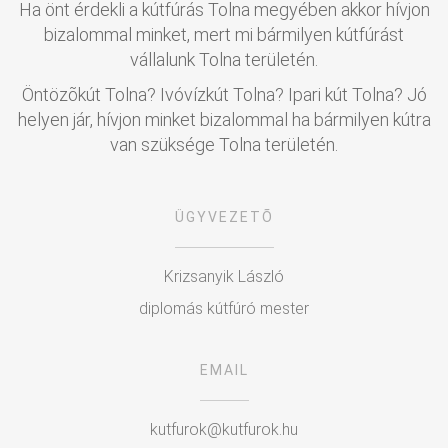
Ha önt érdekli a kútfúrás Tolna megyében akkor hívjon
bizalommal minket, mert mi bármilyen kútfúrást
vállalunk Tolna területén.
Öntözõkút Tolna? Ivóvízkút Tolna? Ipari kút Tolna? Jó
helyen jár, hívjon minket bizalommal ha bármilyen kútra
van szüksége Tolna területén.
ÜGYVEZETÕ
Krizsanyik László
diplomás kútfúró mester
EMAIL
kutfurok@kutfurok.hu