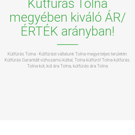
Kútfúrás Tolna
megyében kiváló ÁR/
ÉRTÉK arányban!
Kútfúrás Tolna - Kútfúrást vállalunk Tolna megye teljes területén.
Kútfúrás Garantált vízhozamú kúttal, Tolna kútfúró! Tolna kútfúrás.
Tolna kút, kút ára Tolna, kútfúrás ára Tolna