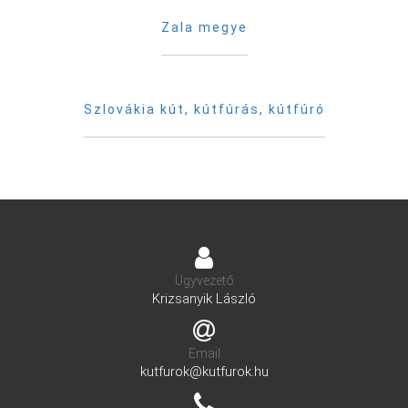
Zala megye
Szlovákia kút, kútfúrás, kútfúró
Ügyvezető
Krizsanyik László
Email
kutfurok@kutfurok.hu