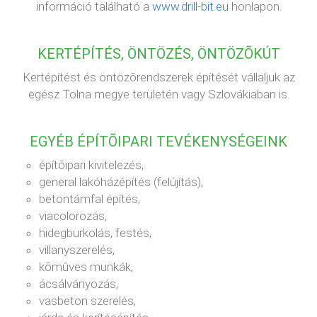
információ található a
www.drill-bit.eu
honlapon.
KERTÉPÍTÉS, ÖNTÖZÉS, ÖNTÖZÕKÚT
Kertépítést és öntözõrendszerek építését vállaljuk az
egész Tolna megye területén vagy Szlovákiaban is.
EGYÉB ÉPÍTÕIPARI TEVÉKENYSÉGEINK
építõipari kivitelezés,
general lakóházépítés (felújítás),
betontámfal építés,
viacolorozás,
hidegburkolás, festés,
villanyszerelés,
kõmûves munkák,
ácsálványozás,
vasbeton szerelés,