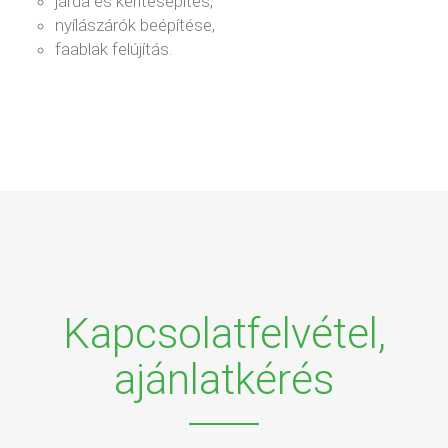
járda és kerítésépítés,
nyílászárók beépítése,
faablak felújítás.
Kapcsolatfelvétel,
ajánlatkérés