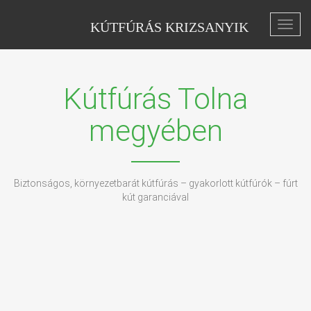
KÚTFÚRÁS KRIZSANYIK
Toggl
navig
Kútfúrás Tolna
megyében
Biztonságos, környezetbarát kútfúrás – gyakorlott kútfúrók – fúrt
kút garanciával