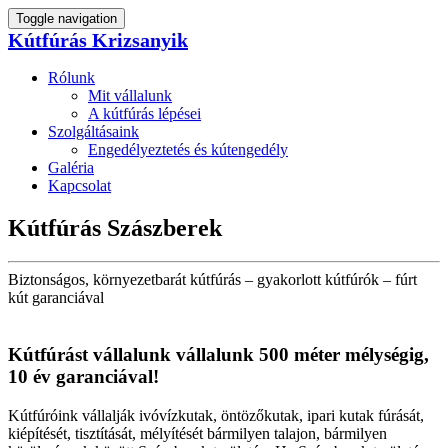
Toggle navigation
Kútfúrás Krizsanyik
Rólunk
Mit vállalunk
A kútfúrás lépései
Szolgáltásaink
Engedélyeztetés és kútengedély
Galéria
Kapcsolat
Kútfúrás Szászberek
Biztonságos, környezetbarát kútfúrás – gyakorlott kútfúrók – fúrt
kút garanciával
Kútfúrást vállalunk vállalunk 500 méter mélységig,
10 év garanciával!
Kútfúróink vállalják ivóvízkutak, öntözőkutak, ipari kutak fúrását,
kiépítését, tisztítását, mélyítését bármilyen talajon, bármilyen