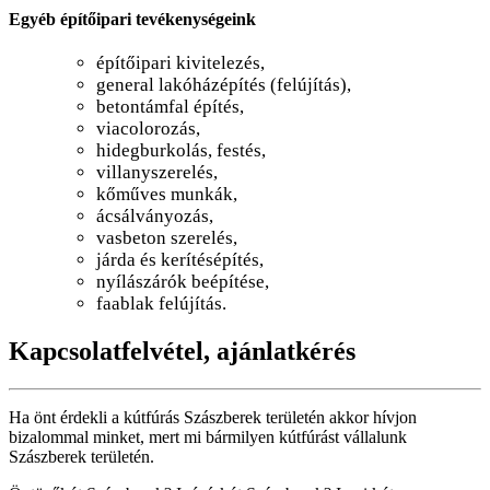
Egyéb építőipari tevékenységeink
építőipari kivitelezés,
general lakóházépítés (felújítás),
betontámfal építés,
viacolorozás,
hidegburkolás, festés,
villanyszerelés,
kőműves munkák,
ácsálványozás,
vasbeton szerelés,
járda és kerítésépítés,
nyílászárók beépítése,
faablak felújítás.
Kapcsolatfelvétel, ajánlatkérés
Ha önt érdekli a kútfúrás Szászberek területén akkor hívjon
bizalommal minket, mert mi bármilyen kútfúrást vállalunk
Szászberek területén.