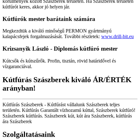
körülmények között Szászberek területén. Ha Szászberek területén
kútfúrót keres, akkor jó helyen jár.
Kútfúrók
mester barátaink számára
Megkezdtük a kiváló minőségű PERMON gyártmányú
kalapácsfejek forgalmazásását. További részletek:
www.drill-bit.eu
Krizsanyik László - Diplomás kútfúró mester
Kútcsők és kútszűrők. Profin, tisztán, rövid határidővel és
vízgaranciával.
Kútfúrás Szászberek kiváló ÁR/ÉRTÉK
arányban!
Kútfúrás Szászberek - Kútfúrást vállalunk Szászberek teljes
területén. Kútfúrás Garantált vízhozamú kúttal, Szászberek kútfúró!
Szászberek kútfúrás. Szászberek kút, kút ára Szászberek, kútfúrás
ára Szászberek
Szolgáltatásaink