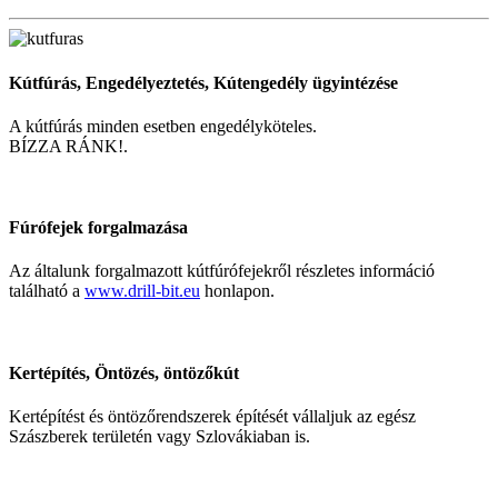
Kútfúrás, Engedélyeztetés, Kútengedély ügyintézése
A kútfúrás minden esetben engedélyköteles.
BÍZZA RÁNK!.
Fúrófejek forgalmazása
Az általunk forgalmazott kútfúrófejekről részletes információ
található a
www.drill-bit.eu
honlapon.
Kertépítés, Öntözés, öntözőkút
Kertépítést és öntözőrendszerek építését vállaljuk az egész
Szászberek területén vagy Szlovákiaban is.