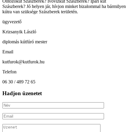
Öntözőkút Szászberek? Ivóvízkút Szászberek? Ipari kút
Szászberek? Jó helyen jár, hívjon minket bizalommal ha bármilyen
kútra van szüksége Szászberek területén.
ügyvezető
Krizsanyik László
diplomás kútfúró mester
Email
kutfurok@kutfurok.hu
Telefon
06 30 / 489 72 65
Hadjon üzenetet