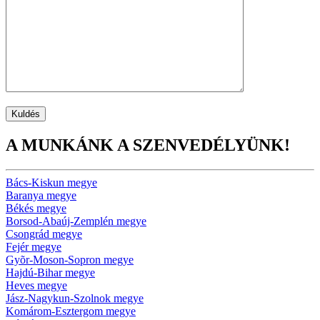
A MUNKÁNK A SZENVEDÉLYÜNK!
Bács-Kiskun megye
Baranya megye
Békés megye
Borsod-Abaúj-Zemplén megye
Csongrád megye
Fejér megye
Gyõr-Moson-Sopron megye
Hajdú-Bihar megye
Heves megye
Jász-Nagykun-Szolnok megye
Komárom-Esztergom megye