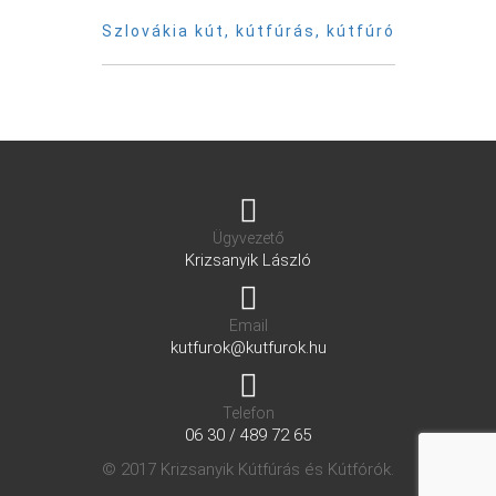
Szlovákia kút, kútfúrás, kútfúró
Ügyvezető
Krizsanyik László
Email
kutfurok@kutfurok.hu
Telefon
06 30 / 489 72 65
© 2017 Krizsanyik Kútfúrás és Kútfórók.