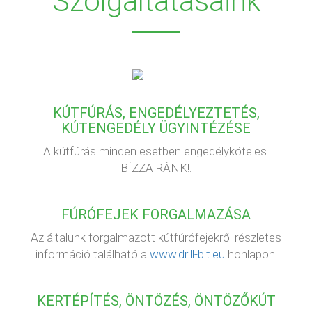
Szolgáltatásaink
KÚTFÚRÁS, ENGEDÉLYEZTETÉS,
KÚTENGEDÉLY ÜGYINTÉZÉSE
A kútfúrás minden esetben engedélyköteles.
BÍZZA RÁNK!.
FÚRÓFEJEK FORGALMAZÁSA
Az általunk forgalmazott kútfúrófejekről részletes
információ található a
www.drill-bit.eu
honlapon.
KERTÉPÍTÉS, ÖNTÖZÉS, ÖNTÖZŐKÚT