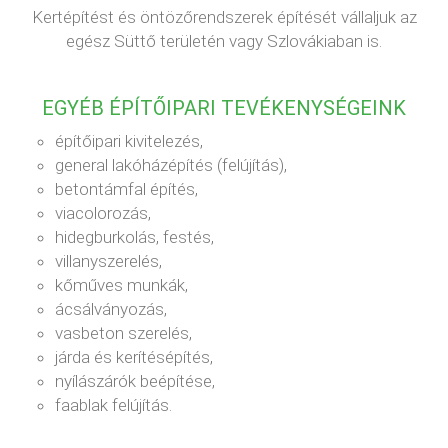
Kertépítést és öntözőrendszerek építését vállaljuk az
egész Süttő területén vagy Szlovákiaban is.
EGYÉB ÉPÍTŐIPARI TEVÉKENYSÉGEINK
építőipari kivitelezés,
general lakóházépítés (felújítás),
betontámfal építés,
viacolorozás,
hidegburkolás, festés,
villanyszerelés,
kőműves munkák,
ácsálványozás,
vasbeton szerelés,
járda és kerítésépítés,
nyílászárók beépítése,
faablak felújítás.