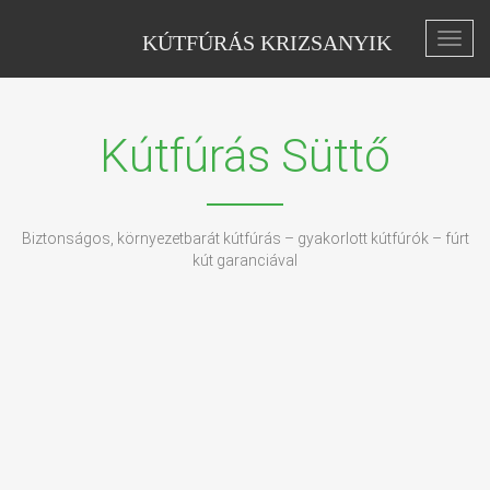
KÚTFÚRÁS KRIZSANYIK
Toggl
navig
Kútfúrás Süttő
Biztonságos, környezetbarát kútfúrás – gyakorlott kútfúrók – fúrt
kút garanciával