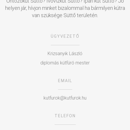
Öntözőkút Süttő? Ivóvízkút Süttő? Ipari kút Süttő? Jó
helyen jár, hívjon minket bizalommal ha bármilyen kútra
van szüksége Süttő területén.
ÜGYVEZETŐ
Krizsanyik László
diplomás kútfúró mester
EMAIL
kutfurok@kutfurok.hu
TELEFON