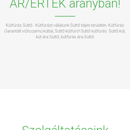
ÁR/ÉRTÉK arányban!
Kútfúrás Süttő - Kútfúrást vállalunk Süttő teljes területén. Kútfúrás
Garantált vízhozamú kúttal, Süttő kútfúró! Süttő kútfúrás. Süttő kút,
kút ára Süttő, kútfúrás ára Süttő