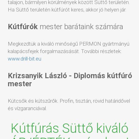
talajon, bármilyen körülmények között Süttő területén.
Ha Süttő területén kútfúrót keres, akkor jó helyen jár.
Kútfúrók
mester barátaink számára
Megkezdtük a kiváló minőségű PERMON gyártmányú
kalapácsfejek forgalmazásását. További részletek:
www.drill-bit.eu
Krizsanyik László - Diplomás kútfúró
mester
Kútcsők és kútszűrők. Profin, tisztán, rövid határidővel
és vízgaranciával.
Kútfúrás Süttő kiváló