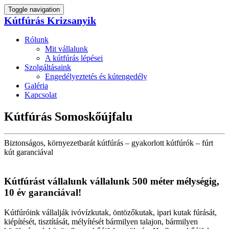
Toggle navigation
Kútfúrás Krizsanyik
Rólunk
Mit vállalunk
A kútfúrás lépései
Szolgáltásaink
Engedélyeztetés és kútengedély
Galéria
Kapcsolat
Kútfúrás Somoskőújfalu
Biztonságos, környezetbarát kútfúrás – gyakorlott kútfúrók – fúrt
kút garanciával
Kútfúrást vállalunk vállalunk 500 méter mélységig,
10 év garanciával!
Kútfúróink vállalják ivóvízkutak, öntözőkutak, ipari kutak fúrását,
kiépítését, tisztítását, mélyítését bármilyen talajon, bármilyen