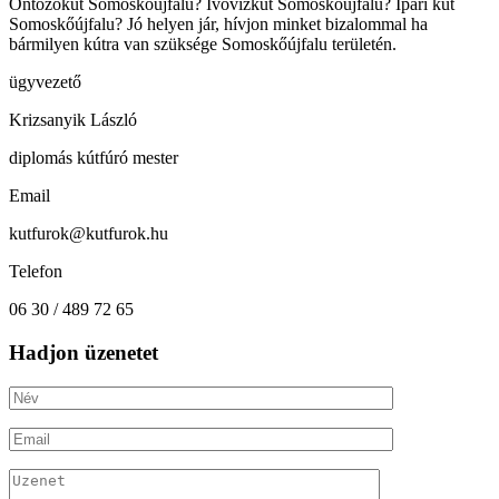
Öntözőkút Somoskőújfalu? Ivóvízkút Somoskőújfalu? Ipari kút
Somoskőújfalu? Jó helyen jár, hívjon minket bizalommal ha
bármilyen kútra van szüksége Somoskőújfalu területén.
ügyvezető
Krizsanyik László
diplomás kútfúró mester
Email
kutfurok@kutfurok.hu
Telefon
06 30 / 489 72 65
Hadjon üzenetet