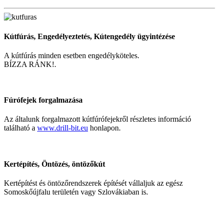
Kútfúrás, Engedélyeztetés, Kútengedély ügyintézése
A kútfúrás minden esetben engedélyköteles.
BÍZZA RÁNK!.
Fúrófejek forgalmazása
Az általunk forgalmazott kútfúrófejekről részletes információ
található a
www.drill-bit.eu
honlapon.
Kertépítés, Öntözés, öntözőkút
Kertépítést és öntözőrendszerek építését vállaljuk az egész
Somoskőújfalu területén vagy Szlovákiaban is.