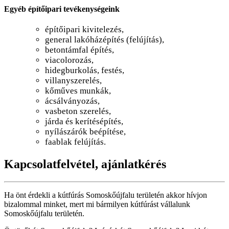
Egyéb építőipari tevékenységeink
építőipari kivitelezés,
general lakóházépítés (felújítás),
betontámfal építés,
viacolorozás,
hidegburkolás, festés,
villanyszerelés,
kőműves munkák,
ácsálványozás,
vasbeton szerelés,
járda és kerítésépítés,
nyílászárók beépítése,
faablak felújítás.
Kapcsolatfelvétel, ajánlatkérés
Ha önt érdekli a kútfúrás Somoskőújfalu területén akkor hívjon
bizalommal minket, mert mi bármilyen kútfúrást vállalunk
Somoskőújfalu területén.