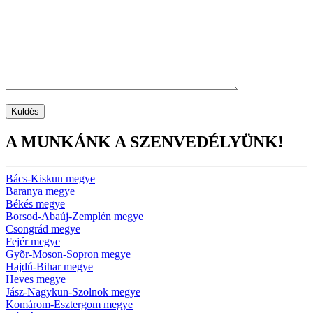
A MUNKÁNK A SZENVEDÉLYÜNK!
Bács-Kiskun megye
Baranya megye
Békés megye
Borsod-Abaúj-Zemplén megye
Csongrád megye
Fejér megye
Gyõr-Moson-Sopron megye
Hajdú-Bihar megye
Heves megye
Jász-Nagykun-Szolnok megye
Komárom-Esztergom megye