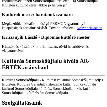
körülmények között Somoskőújfalu területén. Ha Somoskőújfalu
területén kútfúrót keres, akkor jó helyen jár.
Kútfúrók
mester barátaink számára
Megkezdtük a kiváló minőségű PERMON gyártmányú
kalapácsfejek forgalmazásását. További részletek:
www.drill-bit.eu
Krizsanyik László - Diplomás kútfúró mester
Kútcsők és kútszűrők. Profin, tisztán, rövid határidővel és
vízgaranciával.
Kútfúrás Somoskőújfalu kiváló ÁR/
ÉRTÉK arányban!
Kútfúrás Somoskőújfalu - Kútfúrást vállalunk Somoskőújfalu teljes
területén. Kútfúrás Garantált vízhozamú kúttal, Somoskőújfalu
kútfúró! Somoskőújfalu kútfúrás. Somoskőújfalu kút, kút ára
Somoskőújfalu, kútfúrás ára Somoskőújfalu
Szolgáltatásaink