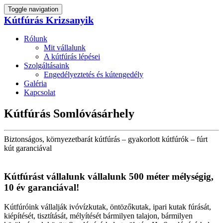
Toggle navigation
Kútfúrás Krizsanyik
Rólunk
Mit vállalunk
A kútfúrás lépései
Szolgáltásaink
Engedélyeztetés és kútengedély
Galéria
Kapcsolat
Kútfúrás Somlóvásárhely
Biztonságos, környezetbarát kútfúrás – gyakorlott kútfúrók – fúrt
kút garanciával
Kútfúrást vállalunk vállalunk 500 méter mélységig,
10 év garanciával!
Kútfúróink vállalják ivóvízkutak, öntözőkutak, ipari kutak fúrását,
kiépítését, tisztítását, mélyítését bármilyen talajon, bármilyen