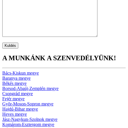
A MUNKÁNK A SZENVEDÉLYÜNK!
Bács-Kiskun megye
Baranya megye
Békés megye
Borsod-Abaúj-Zemplén megye
Csongrád megye
Fejér megye
Gyõr-Moson-Sopron megye
Hajdú-Bihar megye
Heves megye
Jász-Nagykun-Szolnok megye
Komárom-Esztergom megye