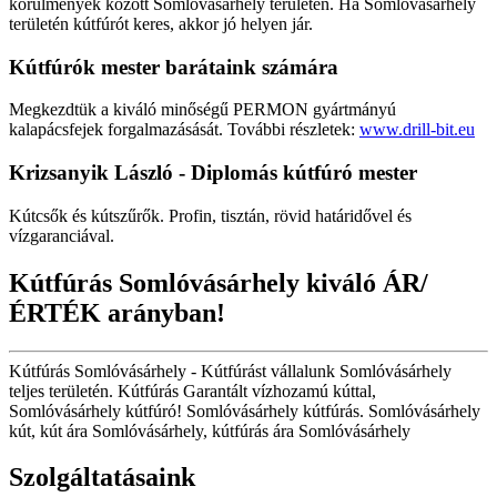
körülmények között Somlóvásárhely területén. Ha Somlóvásárhely
területén kútfúrót keres, akkor jó helyen jár.
Kútfúrók
mester barátaink számára
Megkezdtük a kiváló minőségű PERMON gyártmányú
kalapácsfejek forgalmazásását. További részletek:
www.drill-bit.eu
Krizsanyik László - Diplomás kútfúró mester
Kútcsők és kútszűrők. Profin, tisztán, rövid határidővel és
vízgaranciával.
Kútfúrás Somlóvásárhely kiváló ÁR/
ÉRTÉK arányban!
Kútfúrás Somlóvásárhely - Kútfúrást vállalunk Somlóvásárhely
teljes területén. Kútfúrás Garantált vízhozamú kúttal,
Somlóvásárhely kútfúró! Somlóvásárhely kútfúrás. Somlóvásárhely
kút, kút ára Somlóvásárhely, kútfúrás ára Somlóvásárhely
Szolgáltatásaink