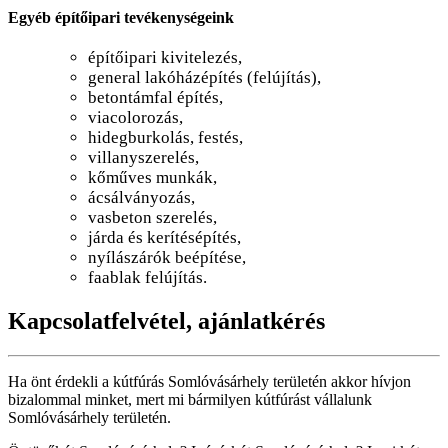
Egyéb építőipari tevékenységeink
építőipari kivitelezés,
general lakóházépítés (felújítás),
betontámfal építés,
viacolorozás,
hidegburkolás, festés,
villanyszerelés,
kőműves munkák,
ácsálványozás,
vasbeton szerelés,
járda és kerítésépítés,
nyílászárók beépítése,
faablak felújítás.
Kapcsolatfelvétel, ajánlatkérés
Ha önt érdekli a kútfúrás Somlóvásárhely területén akkor hívjon
bizalommal minket, mert mi bármilyen kútfúrást vállalunk
Somlóvásárhely területén.