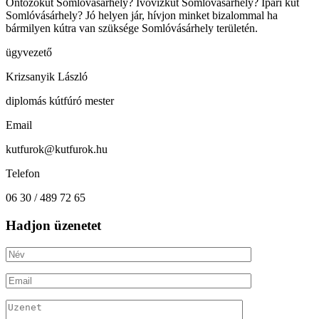
Öntözőkút Somlóvásárhely? Ivóvízkút Somlóvásárhely? Ipari kút
Somlóvásárhely? Jó helyen jár, hívjon minket bizalommal ha
bármilyen kútra van szüksége Somlóvásárhely területén.
ügyvezető
Krizsanyik László
diplomás kútfúró mester
Email
kutfurok@kutfurok.hu
Telefon
06 30 / 489 72 65
Hadjon üzenetet