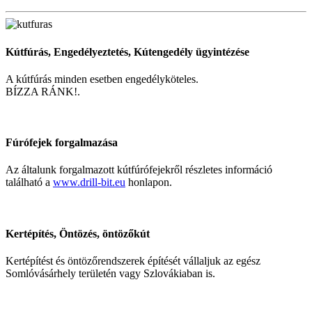
Kútfúrás, Engedélyeztetés, Kútengedély ügyintézése
A kútfúrás minden esetben engedélyköteles.
BÍZZA RÁNK!.
Fúrófejek forgalmazása
Az általunk forgalmazott kútfúrófejekről részletes információ
található a
www.drill-bit.eu
honlapon.
Kertépítés, Öntözés, öntözőkút
Kertépítést és öntözőrendszerek építését vállaljuk az egész
Somlóvásárhely területén vagy Szlovákiaban is.