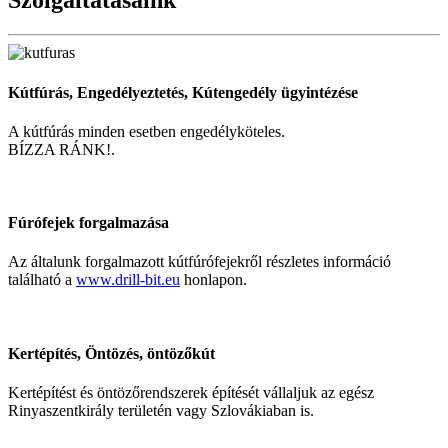
Szolgáltatásaink
Kútfúrás, Engedélyeztetés, Kútengedély ügyintézése
A kútfúrás minden esetben engedélyköteles.
BÍZZA RÁNK!.
Fúrófejek forgalmazása
Az általunk forgalmazott kútfúrófejekről részletes információ
található a
www.drill-bit.eu
honlapon.
Kertépítés, Öntözés, öntözőkút
Kertépítést és öntözőrendszerek építését vállaljuk az egész
Rinyaszentkirály területén vagy Szlovákiaban is.