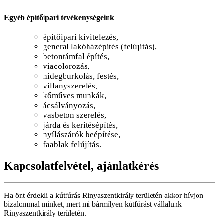
Egyéb építőipari tevékenységeink
építőipari kivitelezés,
general lakóházépítés (felújítás),
betontámfal építés,
viacolorozás,
hidegburkolás, festés,
villanyszerelés,
kőműves munkák,
ácsálványozás,
vasbeton szerelés,
járda és kerítésépítés,
nyílászárók beépítése,
faablak felújítás.
Kapcsolatfelvétel, ajánlatkérés
Ha önt érdekli a kútfúrás Rinyaszentkirály területén akkor hívjon
bizalommal minket, mert mi bármilyen kútfúrást vállalunk
Rinyaszentkirály területén.