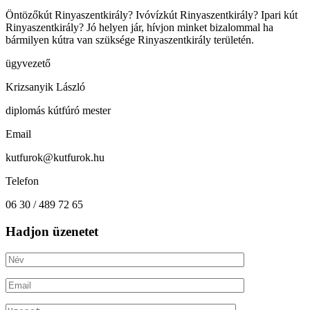
Öntözőkút Rinyaszentkirály? Ivóvízkút Rinyaszentkirály? Ipari kút
Rinyaszentkirály? Jó helyen jár, hívjon minket bizalommal ha
bármilyen kútra van szüksége Rinyaszentkirály területén.
ügyvezető
Krizsanyik László
diplomás kútfúró mester
Email
kutfurok@kutfurok.hu
Telefon
06 30 / 489 72 65
Hadjon üzenetet