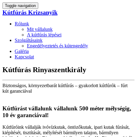
Toggle navigation
Kútfúrás Krizsanyik
Rólunk
Mit vállalunk
A kútfúrás lépései
Szolgáltásaink
Engedélyeztetés és kútengedély
Galéria
Kapcsolat
Kútfúrás Rinyaszentkirály
Biztonságos, környezetbarát kútfúrás – gyakorlott kútfúrók – fúrt
kút garanciával
Kútfúrást vállalunk vállalunk 500 méter mélységig,
10 év garanciával!
Kútfúróink vállalják ivóvízkutak, öntözőkutak, ipari kutak fúrását,
kiépítését, tisztítását, mélyítését bármilyen talajon, bármilyen