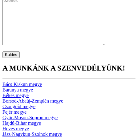
A MUNKÁNK A SZENVEDÉLYÜNK!
Bács-Kiskun megye
Baranya megye
Békés megye
Borsod-Abaúj-Zemplén megye
Csongrád megye
Fejér megye
Gyõr-Moson-Sopron megye
Hajdú-Bihar megye
Heves megye
Jász-Nagykun-Szolnok megye