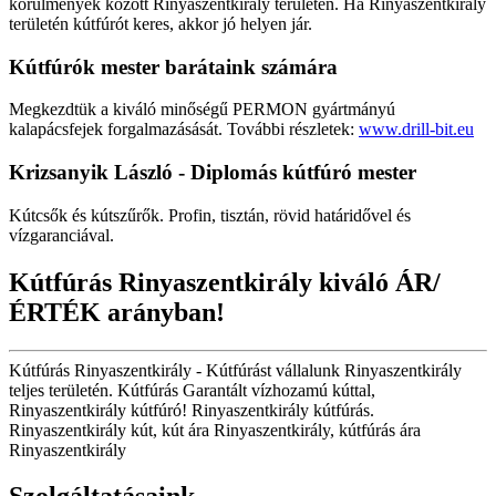
körülmények között Rinyaszentkirály területén. Ha Rinyaszentkirály
területén kútfúrót keres, akkor jó helyen jár.
Kútfúrók
mester barátaink számára
Megkezdtük a kiváló minőségű PERMON gyártmányú
kalapácsfejek forgalmazásását. További részletek:
www.drill-bit.eu
Krizsanyik László - Diplomás kútfúró mester
Kútcsők és kútszűrők. Profin, tisztán, rövid határidővel és
vízgaranciával.
Kútfúrás Rinyaszentkirály kiváló ÁR/
ÉRTÉK arányban!
Kútfúrás Rinyaszentkirály - Kútfúrást vállalunk Rinyaszentkirály
teljes területén. Kútfúrás Garantált vízhozamú kúttal,
Rinyaszentkirály kútfúró! Rinyaszentkirály kútfúrás.
Rinyaszentkirály kút, kút ára Rinyaszentkirály, kútfúrás ára
Rinyaszentkirály