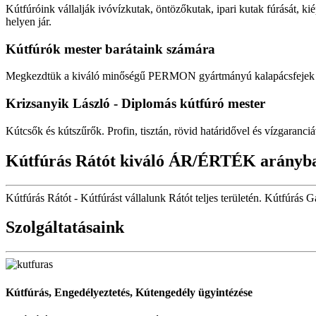
Kútfúróink vállalják ivóvízkutak, öntözőkutak, ipari kutak fúrását, kié
helyen jár.
Kútfúrók
mester barátaink számára
Megkezdtük a kiváló minőségű PERMON gyártmányú kalapácsfejek fo
Krizsanyik László - Diplomás kútfúró mester
Kútcsők és kútszűrők. Profin, tisztán, rövid határidővel és vízgaranciá
Kútfúrás Rátót kiváló ÁR/ÉRTÉK arányb
Kútfúrás Rátót - Kútfúrást vállalunk Rátót teljes területén. Kútfúrás G
Szolgáltatásaink
Kútfúrás, Engedélyeztetés, Kútengedély ügyintézése