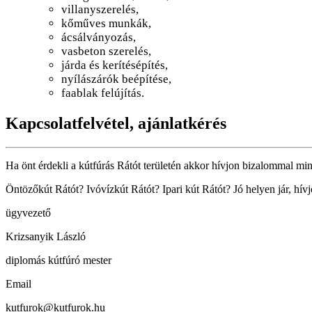
villanyszerelés,
kőműves munkák,
ácsálványozás,
vasbeton szerelés,
járda és kerítésépítés,
nyílászárók beépítése,
faablak felújítás.
Kapcsolatfelvétel, ajánlatkérés
Ha önt érdekli a kútfúrás Rátót területén akkor hívjon bizalommal mink
Öntözőkút Rátót? Ivóvízkút Rátót? Ipari kút Rátót? Jó helyen jár, hí
ügyvezető
Krizsanyik László
diplomás kútfúró mester
Email
kutfurok@kutfurok.hu