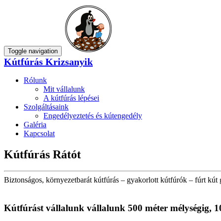
Toggle navigation
Kútfúrás Krizsanyik
Rólunk
Mit vállalunk
A kútfúrás lépései
Szolgáltásaink
Engedélyeztetés és kútengedély
Galéria
Kapcsolat
Kútfúrás Rátót
Biztonságos, környezetbarát kútfúrás – gyakorlott kútfúrók – fúrt kút 
Kútfúrást vállalunk vállalunk 500 méter mélységig, 1