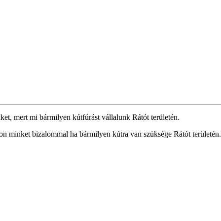
et, mert mi bármilyen kútfúrást vállalunk Rátót területén.
vjon minket bizalommal ha bármilyen kútra van szüksége Rátót területén.