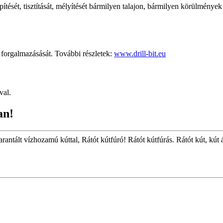
pítését, tisztítását, mélyítését bármilyen talajon, bármilyen körülmények
rgalmazásását. További részletek:
www.drill-bit.eu
val.
an!
arantált vízhozamú kúttal, Rátót kútfúró! Rátót kútfúrás. Rátót kút, kút 