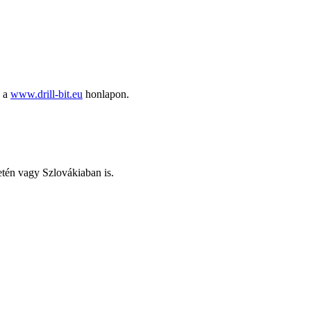
ó a
www.drill-bit.eu
honlapon.
letén vagy Szlovákiaban is.