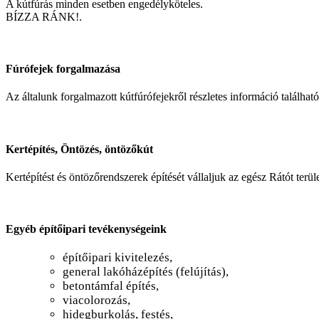
A kútfúrás minden esetben engedélyköteles.
BÍZZA RÁNK!.
Fúrófejek forgalmazása
Az általunk forgalmazott kútfúrófejekről részletes információ találhat
Kertépítés, Öntözés, öntözőkút
Kertépítést és öntözőrendszerek építését vállaljuk az egész Rátót terü
Egyéb építőipari tevékenységeink
építőipari kivitelezés,
general lakóházépítés (felújítás),
betontámfal építés,
viacolorozás,
hidegburkolás, festés,