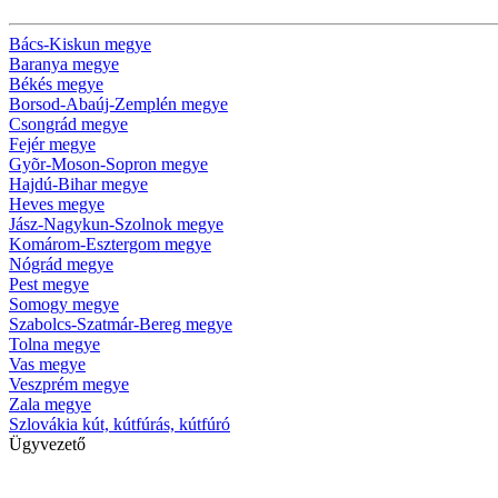
Bács-Kiskun megye
Baranya megye
Békés megye
Borsod-Abaúj-Zemplén megye
Csongrád megye
Fejér megye
Gyõr-Moson-Sopron megye
Hajdú-Bihar megye
Heves megye
Jász-Nagykun-Szolnok megye
Komárom-Esztergom megye
Nógrád megye
Pest megye
Somogy megye
Szabolcs-Szatmár-Bereg megye
Tolna megye
Vas megye
Veszprém megye
Zala megye
Szlovákia kút, kútfúrás, kútfúró
Ügyvezető
Krizsanyik László