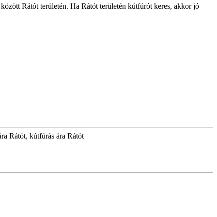
 között Rátót területén. Ha Rátót területén kútfúrót keres, akkor jó
ára Rátót, kútfúrás ára Rátót