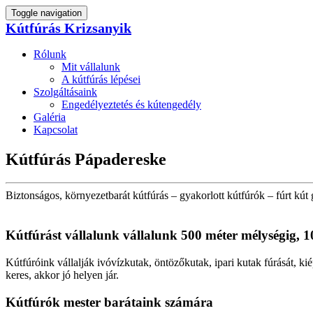
Toggle navigation
Kútfúrás Krizsanyik
Rólunk
Mit vállalunk
A kútfúrás lépései
Szolgáltásaink
Engedélyeztetés és kútengedély
Galéria
Kapcsolat
Kútfúrás Pápadereske
Biztonságos, környezetbarát kútfúrás – gyakorlott kútfúrók – fúrt kút 
Kútfúrást vállalunk vállalunk 500 méter mélységig, 1
Kútfúróink vállalják ivóvízkutak, öntözőkutak, ipari kutak fúrását, ki
keres, akkor jó helyen jár.
Kútfúrók
mester barátaink számára