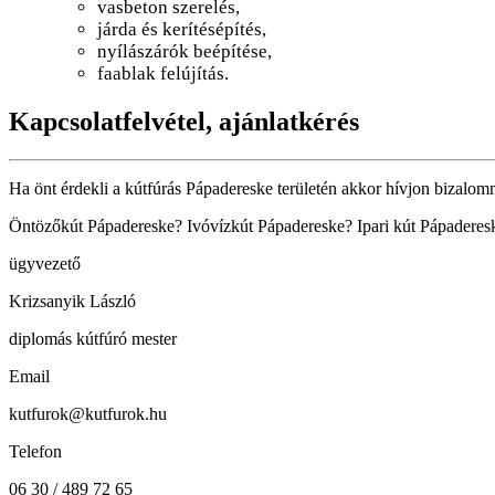
vasbeton szerelés,
járda és kerítésépítés,
nyílászárók beépítése,
faablak felújítás.
Kapcsolatfelvétel, ajánlatkérés
Ha önt érdekli a kútfúrás Pápadereske területén akkor hívjon bizalom
Öntözőkút Pápadereske? Ivóvízkút Pápadereske? Ipari kút Pápadereske
ügyvezető
Krizsanyik László
diplomás kútfúró mester
Email
kutfurok@kutfurok.hu
Telefon
06 30 / 489 72 65