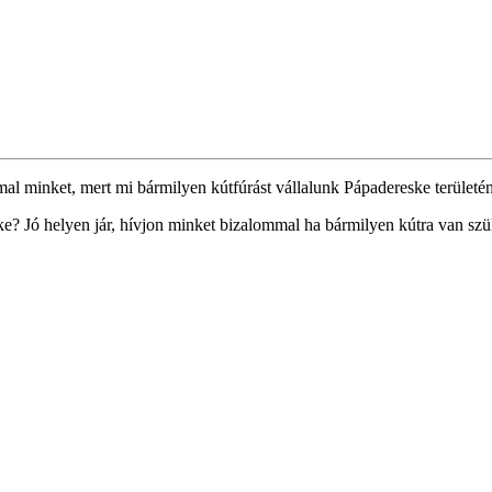
mal minket, mert mi bármilyen kútfúrást vállalunk Pápadereske területén
? Jó helyen jár, hívjon minket bizalommal ha bármilyen kútra van szü