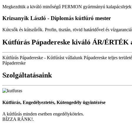
Megkezdtük a kiváló minőségű PERMON gyártmányú kalapácsfejek fo
Krizsanyik László - Diplomás kútfúró mester
Kútcsők és kútszűrők. Profin, tisztán, rövid határidővel és vízgaranciá
Kútfúrás Pápadereske kiváló ÁR/ÉRTÉK 
Kútfúrás Pápadereske - Kútfúrást vállalunk Pápadereske teljes terület
Pápadereske
Szolgáltatásaink
Kútfúrás, Engedélyeztetés, Kútengedély ügyintézése
A kútfúrás minden esetben engedélyköteles.
BÍZZA RÁNK!.