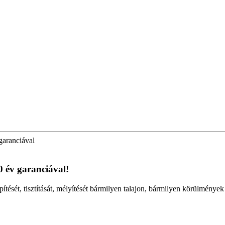
garanciával
0 év garanciával!
építését, tisztítását, mélyítését bármilyen talajon, bármilyen körülmény