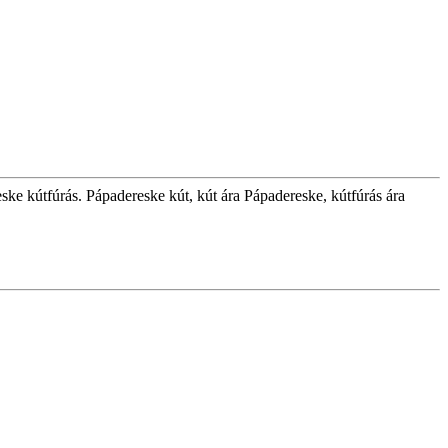
ske kútfúrás. Pápadereske kút, kút ára Pápadereske, kútfúrás ára