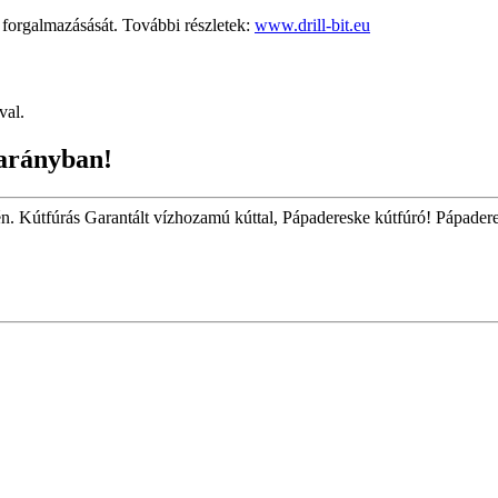
rgalmazásását. További részletek:
www.drill-bit.eu
val.
arányban!
én. Kútfúrás Garantált vízhozamú kúttal, Pápadereske kútfúró! Pápadere