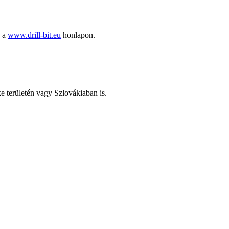
ó a
www.drill-bit.eu
honlapon.
ke területén vagy Szlovákiaban is.