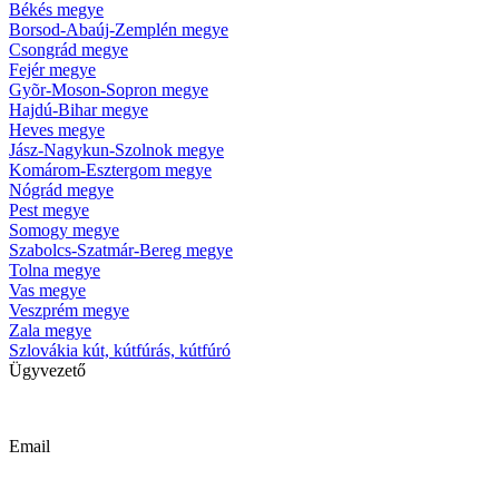
Békés megye
Borsod-Abaúj-Zemplén megye
Csongrád megye
Fejér megye
Gyõr-Moson-Sopron megye
Hajdú-Bihar megye
Heves megye
Jász-Nagykun-Szolnok megye
Komárom-Esztergom megye
Nógrád megye
Pest megye
Somogy megye
Szabolcs-Szatmár-Bereg megye
Tolna megye
Vas megye
Veszprém megye
Zala megye
Szlovákia kút, kútfúrás, kútfúró
Ügyvezető
Krizsanyik László
Email
kutfurok@kutfurok.hu