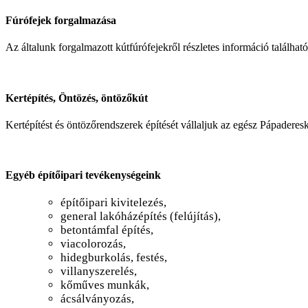
Fúrófejek forgalmazása
Az általunk forgalmazott kútfúrófejekről részletes információ találhat
Kertépítés, Öntözés, öntözőkút
Kertépítést és öntözőrendszerek építését vállaljuk az egész Pápaderes
Egyéb építőipari tevékenységeink
építőipari kivitelezés,
general lakóházépítés (felújítás),
betontámfal építés,
viacolorozás,
hidegburkolás, festés,
villanyszerelés,
kőműves munkák,
ácsálványozás,