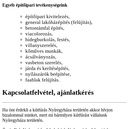
Egyéb építőipari tevékenységeink
építőipari kivitelezés,
general lakóházépítés (felújítás),
betontámfal építés,
viacolorozás,
hidegburkolás, festés,
villanyszerelés,
kőműves munkák,
ácsálványozás,
vasbeton szerelés,
járda és kerítésépítés,
nyílászárók beépítése,
faablak felújítás.
Kapcsolatfelvétel, ajánlatkérés
Ha önt érdekli a kútfúrás Nyíregyháza területén akkor hívjon
bizalommal minket, mert mi bármilyen kútfúrást vállalunk
Nyíregyháza területén.