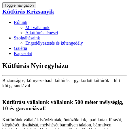
Toggle navigation
Kútfúrás Krizsanyik
Rólunk
Mit vállalunk
A kútfúrás lépései
Szolgáltásaink
Engedélyeztetés és kútengedély
Galéria
Kapcsolat
Kútfúrás Nyíregyháza
Biztonságos, környezetbarát kútfúrás – gyakorlott kútfúrók – fúrt
kút garanciával
Kútfúrást vállalunk vállalunk 500 méter mélységig,
10 év garanciával!
Kútfúróink vállalják ivóvízkutak, öntözőkutak, ipari kutak fúrását,
kiépítését, tisztítását, mélyítését bármilyen talajon, bármilyen