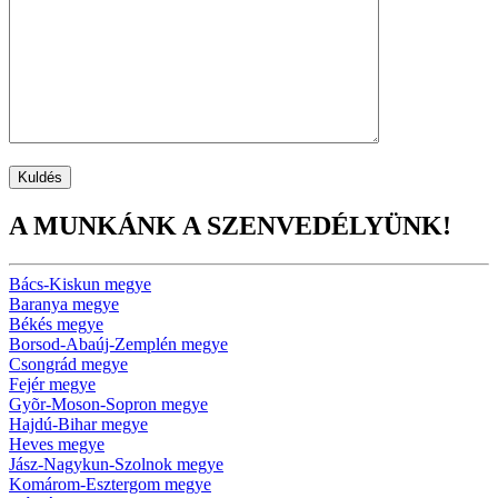
A MUNKÁNK A SZENVEDÉLYÜNK!
Bács-Kiskun megye
Baranya megye
Békés megye
Borsod-Abaúj-Zemplén megye
Csongrád megye
Fejér megye
Gyõr-Moson-Sopron megye
Hajdú-Bihar megye
Heves megye
Jász-Nagykun-Szolnok megye
Komárom-Esztergom megye