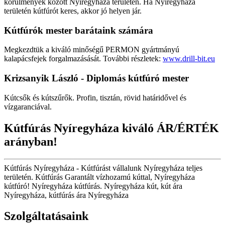
körülmények között Nyíregyháza területén. Ha Nyíregyháza
területén kútfúrót keres, akkor jó helyen jár.
Kútfúrók
mester barátaink számára
Megkezdtük a kiváló minőségű PERMON gyártmányú
kalapácsfejek forgalmazásását. További részletek:
www.drill-bit.eu
Krizsanyik László - Diplomás kútfúró mester
Kútcsők és kútszűrők. Profin, tisztán, rövid határidővel és
vízgaranciával.
Kútfúrás Nyíregyháza kiváló ÁR/ÉRTÉK
arányban!
Kútfúrás Nyíregyháza - Kútfúrást vállalunk Nyíregyháza teljes
területén. Kútfúrás Garantált vízhozamú kúttal, Nyíregyháza
kútfúró! Nyíregyháza kútfúrás. Nyíregyháza kút, kút ára
Nyíregyháza, kútfúrás ára Nyíregyháza
Szolgáltatásaink