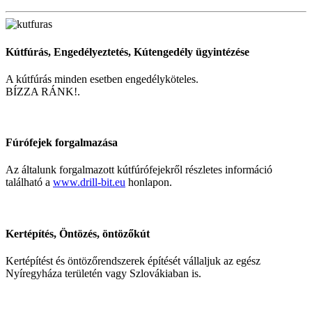
Kútfúrás, Engedélyeztetés, Kútengedély ügyintézése
A kútfúrás minden esetben engedélyköteles.
BÍZZA RÁNK!.
Fúrófejek forgalmazása
Az általunk forgalmazott kútfúrófejekről részletes információ
található a
www.drill-bit.eu
honlapon.
Kertépítés, Öntözés, öntözőkút
Kertépítést és öntözőrendszerek építését vállaljuk az egész
Nyíregyháza területén vagy Szlovákiaban is.