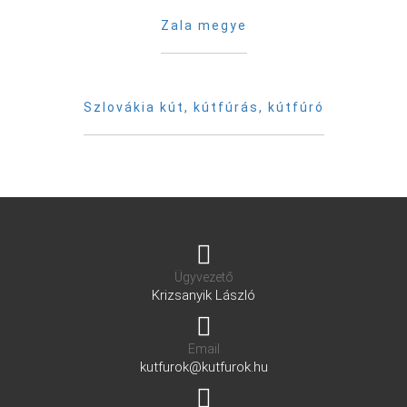
Zala megye
Szlovákia kút, kútfúrás, kútfúró
Ügyvezető
Krizsanyik László
Email
kutfurok@kutfurok.hu