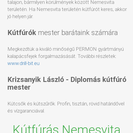
talajon, bármilyen körülmények között Nemesvita
területén. Ha Nemesvita területén kútfúrót keres, akkor
jó helyen jár.
Kútfúrók
mester barátaink számára
Megkezdtük a kiváló minőségű PERMON gyártmányú
kalapácsfejek forgalmazásását. További részletek:
www.drill-bit.eu
Krizsanyik László - Diplomás kútfúró
mester
Kútcsők és kútszűrők. Profin, tisztán, rövid határidővel
és vízgaranciával.
Kútfúrás Nemesvita