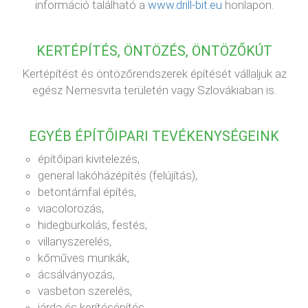
információ található a
www.drill-bit.eu
honlapon.
KERTÉPÍTÉS, ÖNTÖZÉS, ÖNTÖZŐKÚT
Kertépítést és öntözőrendszerek építését vállaljuk az
egész Nemesvita területén vagy Szlovákiaban is.
EGYÉB ÉPÍTŐIPARI TEVÉKENYSÉGEINK
építőipari kivitelezés,
general lakóházépítés (felújítás),
betontámfal építés,
viacolorozás,
hidegburkolás, festés,
villanyszerelés,
kőműves munkák,
ácsálványozás,
vasbeton szerelés,
járda és kerítésépítés,