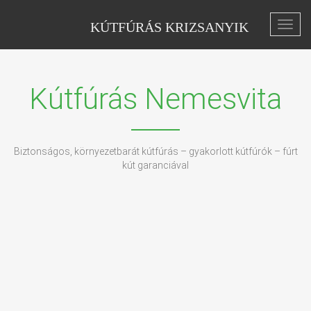
KÚTFÚRÁS KRIZSANYIK
Toggl
navig
Kútfúrás Nemesvita
Biztonságos, környezetbarát kútfúrás – gyakorlott kútfúrók – fúrt
kút garanciával