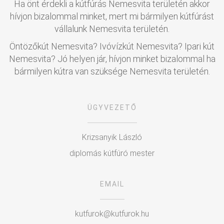
Ha önt érdekli a kútfúrás Nemesvita területén akkor
hívjon bizalommal minket, mert mi bármilyen kútfúrást
vállalunk Nemesvita területén.
Öntözőkút Nemesvita? Ivóvízkút Nemesvita? Ipari kút
Nemesvita? Jó helyen jár, hívjon minket bizalommal ha
bármilyen kútra van szüksége Nemesvita területén.
ÜGYVEZETŐ
Krizsanyik László
diplomás kútfúró mester
EMAIL
kutfurok@kutfurok.hu