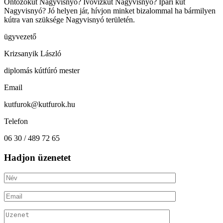
Öntözőkút Nagyvisnyó? Ivóvízkút Nagyvisnyó? Ipari kút
Nagyvisnyó? Jó helyen jár, hívjon minket bizalommal ha bármilyen
kútra van szüksége Nagyvisnyó területén.
ügyvezető
Krizsanyik László
diplomás kútfúró mester
Email
kutfurok@kutfurok.hu
Telefon
06 30 / 489 72 65
Hadjon üzenetet