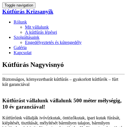
Toggle navigation
Kútfúrás Krizsanyik
Rólunk
Mit vállalunk
A kútfúrás lépései
Szolgáltásaink
Engedélyeztetés és kútengedély
Galéria
Kapcsolat
Kútfúrás Nagyvisnyó
Biztonságos, környezetbarát kútfúrás – gyakorlott kútfúrók – fúrt
kút garanciával
Kútfúrást vállalunk vállalunk 500 méter mélységig,
10 év garanciával!
Kútfúróink vállalják ivóvízkutak, öntözőkutak, ipari kutak fúrását,
kiépítését, tisztítását, mélyítését bármilyen talajon, bármilyen