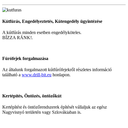
Kútfúrás, Engedélyeztetés, Kútengedély ügyintézése
A kútfúrás minden esetben engedélyköteles.
BÍZZA RÁNK!.
Fúrófejek forgalmazása
Az általunk forgalmazott kútfúrófejekről részletes információ
található a
www.drill-bit.eu
honlapon.
Kertépítés, Öntözés, öntözőkút
Kertépítést és öntözőrendszerek építését vállaljuk az egész
Nagyvisnyó területén vagy Szlovákiaban is.