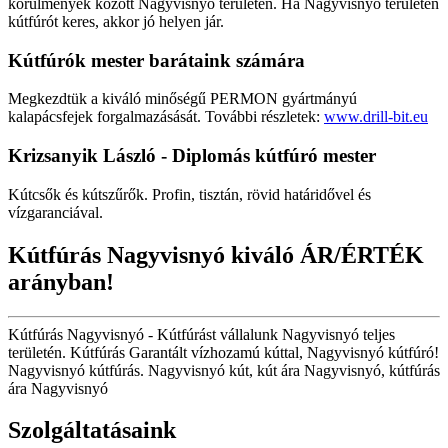
körülmények között Nagyvisnyó területén. Ha Nagyvisnyó területén
kútfúrót keres, akkor jó helyen jár.
Kútfúrók
mester barátaink számára
Megkezdtük a kiváló minőségű PERMON gyártmányú
kalapácsfejek forgalmazásását. További részletek:
www.drill-bit.eu
Krizsanyik László - Diplomás kútfúró mester
Kútcsők és kútszűrők. Profin, tisztán, rövid határidővel és
vízgaranciával.
Kútfúrás Nagyvisnyó kiváló ÁR/ÉRTÉK
arányban!
Kútfúrás Nagyvisnyó - Kútfúrást vállalunk Nagyvisnyó teljes
területén. Kútfúrás Garantált vízhozamú kúttal, Nagyvisnyó kútfúró!
Nagyvisnyó kútfúrás. Nagyvisnyó kút, kút ára Nagyvisnyó, kútfúrás
ára Nagyvisnyó
Szolgáltatásaink