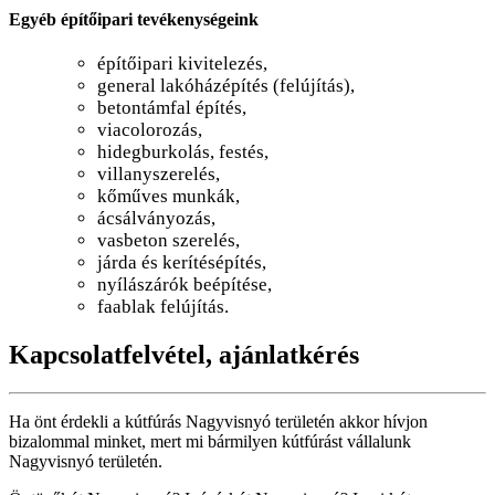
Egyéb építőipari tevékenységeink
építőipari kivitelezés,
general lakóházépítés (felújítás),
betontámfal építés,
viacolorozás,
hidegburkolás, festés,
villanyszerelés,
kőműves munkák,
ácsálványozás,
vasbeton szerelés,
járda és kerítésépítés,
nyílászárók beépítése,
faablak felújítás.
Kapcsolatfelvétel, ajánlatkérés
Ha önt érdekli a kútfúrás Nagyvisnyó területén akkor hívjon
bizalommal minket, mert mi bármilyen kútfúrást vállalunk
Nagyvisnyó területén.