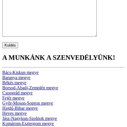
A MUNKÁNK A SZENVEDÉLYÜNK!
Bács-Kiskun megye
Baranya megye
Békés megye
Borsod-Abaúj-Zemplén megye
Csongrád megye
Fejér megye
Gyõr-Moson-Sopron megye
Hajdú-Bihar megye
Heves megye
Jász-Nagykun-Szolnok megye
Komárom-Esztergom megye