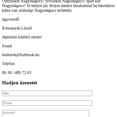
Öntözőkút Nagymágocs? Ivóvízkút Nagymágocs? Ipari kút
Nagymágocs? Jó helyen jár, hívjon minket bizalommal ha bármilyen
kútra van szüksége Nagymágocs területén.
ügyvezető
Krizsanyik László
diplomás kútfúró mester
Email
kutfurok@kutfurok.hu
Telefon
06 30 / 489 72 65
Hadjon üzenetet