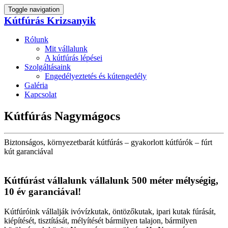
Toggle navigation
Kútfúrás Krizsanyik
Rólunk
Mit vállalunk
A kútfúrás lépései
Szolgáltásaink
Engedélyeztetés és kútengedély
Galéria
Kapcsolat
Kútfúrás Nagymágocs
Biztonságos, környezetbarát kútfúrás – gyakorlott kútfúrók – fúrt
kút garanciával
Kútfúrást vállalunk vállalunk 500 méter mélységig,
10 év garanciával!
Kútfúróink vállalják ivóvízkutak, öntözőkutak, ipari kutak fúrását,
kiépítését, tisztítását, mélyítését bármilyen talajon, bármilyen