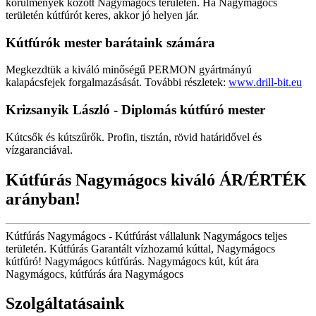
körülmények között Nagymágocs területén. Ha Nagymágocs
területén kútfúrót keres, akkor jó helyen jár.
Kútfúrók
mester barátaink számára
Megkezdtük a kiváló minőségű PERMON gyártmányú
kalapácsfejek forgalmazásását. További részletek:
www.drill-bit.eu
Krizsanyik László - Diplomás kútfúró mester
Kútcsők és kútszűrők. Profin, tisztán, rövid határidővel és
vízgaranciával.
Kútfúrás Nagymágocs kiváló ÁR/ÉRTÉK
arányban!
Kútfúrás Nagymágocs - Kútfúrást vállalunk Nagymágocs teljes
területén. Kútfúrás Garantált vízhozamú kúttal, Nagymágocs
kútfúró! Nagymágocs kútfúrás. Nagymágocs kút, kút ára
Nagymágocs, kútfúrás ára Nagymágocs
Szolgáltatásaink