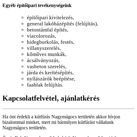
Egyéb építőipari tevékenységeink
építőipari kivitelezés,
general lakóházépítés (felújítás),
betontámfal építés,
viacolorozás,
hidegburkolás, festés,
villanyszerelés,
kőműves munkák,
ácsálványozás,
vasbeton szerelés,
járda és kerítésépítés,
nyílászárók beépítése,
faablak felújítás.
Kapcsolatfelvétel, ajánlatkérés
Ha önt érdekli a kútfúrás Nagymágocs területén akkor hívjon
bizalommal minket, mert mi bármilyen kútfúrást vállalunk
Nagymágocs területén.