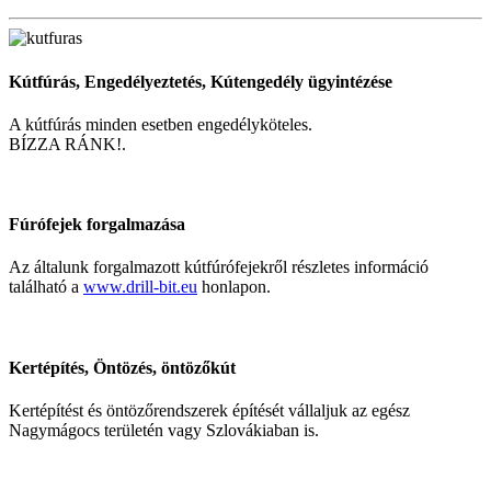
Kútfúrás, Engedélyeztetés, Kútengedély ügyintézése
A kútfúrás minden esetben engedélyköteles.
BÍZZA RÁNK!.
Fúrófejek forgalmazása
Az általunk forgalmazott kútfúrófejekről részletes információ
található a
www.drill-bit.eu
honlapon.
Kertépítés, Öntözés, öntözőkút
Kertépítést és öntözőrendszerek építését vállaljuk az egész
Nagymágocs területén vagy Szlovákiaban is.