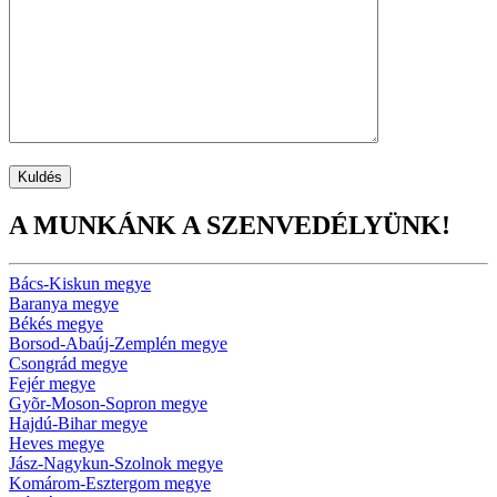
A MUNKÁNK A SZENVEDÉLYÜNK!
Bács-Kiskun megye
Baranya megye
Békés megye
Borsod-Abaúj-Zemplén megye
Csongrád megye
Fejér megye
Gyõr-Moson-Sopron megye
Hajdú-Bihar megye
Heves megye
Jász-Nagykun-Szolnok megye
Komárom-Esztergom megye