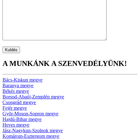
A MUNKÁNK A SZENVEDÉLYÜNK!
Bács-Kiskun megye
Baranya megye
Békés megye
Borsod-Abaúj-Zemplén megye
Csongrád megye
Fejér megye
Gyõr-Moson-Sopron megye
Hajdú-Bihar megye
Heves megye
Jász-Nagykun-Szolnok megye
Komárom-Esztergom megye