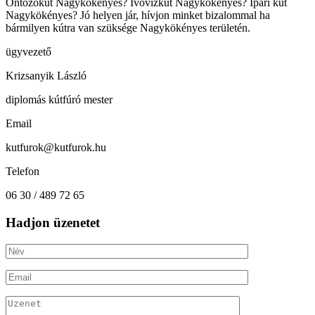
Öntözőkút Nagykökényes? Ivóvízkút Nagykökényes? Ipari kút
Nagykökényes? Jó helyen jár, hívjon minket bizalommal ha
bármilyen kútra van szüksége Nagykökényes területén.
ügyvezető
Krizsanyik László
diplomás kútfúró mester
Email
kutfurok@kutfurok.hu
Telefon
06 30 / 489 72 65
Hadjon üzenetet