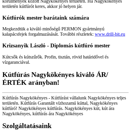
körülmények között Nagykökényes területén. Ha Nagykökényes
területén kútfúrót keres, akkor jó helyen jár.
Kútfúrók
mester barátaink számára
Megkezdtük a kiváló minőségű PERMON gyártmányú
kalapácsfejek forgalmazásását. További részletek:
www.drill-bit.eu
Krizsanyik László - Diplomás kútfúró mester
Kútcsők és kútszűrők. Profin, tisztán, rövid határidővel és
vízgaranciával.
Kútfúrás Nagykökényes kiváló ÁR/
ÉRTÉK arányban!
Kútfúrás Nagykökényes - Kútfúrást vállalunk Nagykökényes teljes
területén. Kútfúrás Garantált vízhozamú kúttal, Nagykökényes
kútfúró! Nagykökényes kútfúrás. Nagykökényes kút, kút ára
Nagykökényes, kútfúrás ára Nagykökényes
Szolgáltatásaink