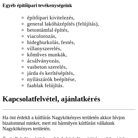
Egyéb építőipari tevékenységeink
építőipari kivitelezés,
general lakóházépítés (felújítás),
betontámfal építés,
viacolorozás,
hidegburkolás, festés,
villanyszerelés,
kőműves munkák,
ácsálványozás,
vasbeton szerelés,
járda és kerítésépítés,
nyílászárók beépítése,
faablak felújítás.
Kapcsolatfelvétel, ajánlatkérés
Ha önt érdekli a kútfúrás Nagykökényes területén akkor hívjon
bizalommal minket, mert mi bármilyen kútfúrást vállalunk
Nagykökényes területén.