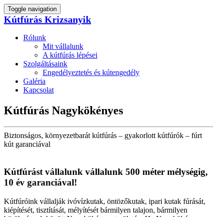
Toggle navigation
Kútfúrás Krizsanyik
Rólunk
Mit vállalunk
A kútfúrás lépései
Szolgáltásaink
Engedélyeztetés és kútengedély
Galéria
Kapcsolat
Kútfúrás Nagykökényes
Biztonságos, környezetbarát kútfúrás – gyakorlott kútfúrók – fúrt
kút garanciával
Kútfúrást vállalunk vállalunk 500 méter mélységig,
10 év garanciával!
Kútfúróink vállalják ivóvízkutak, öntözőkutak, ipari kutak fúrását,
kiépítését, tisztítását, mélyítését bármilyen talajon, bármilyen