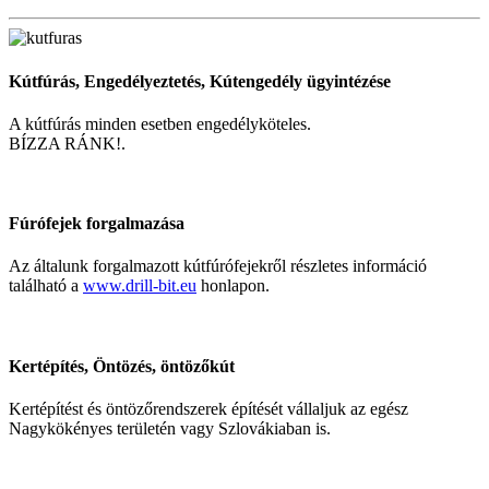
Kútfúrás, Engedélyeztetés, Kútengedély ügyintézése
A kútfúrás minden esetben engedélyköteles.
BÍZZA RÁNK!.
Fúrófejek forgalmazása
Az általunk forgalmazott kútfúrófejekről részletes információ
található a
www.drill-bit.eu
honlapon.
Kertépítés, Öntözés, öntözőkút
Kertépítést és öntözőrendszerek építését vállaljuk az egész
Nagykökényes területén vagy Szlovákiaban is.