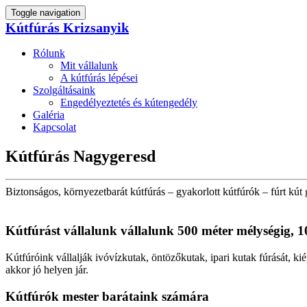
Toggle navigation
Kútfúrás Krizsanyik
Rólunk
Mit vállalunk
A kútfúrás lépései
Szolgáltásaink
Engedélyeztetés és kútengedély
Galéria
Kapcsolat
Kútfúrás Nagygeresd
Biztonságos, környezetbarát kútfúrás – gyakorlott kútfúrók – fúrt kút 
Kútfúrást vállalunk vállalunk 500 méter mélységig, 1
Kútfúróink vállalják ivóvízkutak, öntözőkutak, ipari kutak fúrását, ki
akkor jó helyen jár.
Kútfúrók
mester barátaink számára