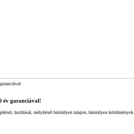
garanciával
0 év garanciával!
építését, tisztítását, mélyítését bármilyen talajon, bármilyen körülmény