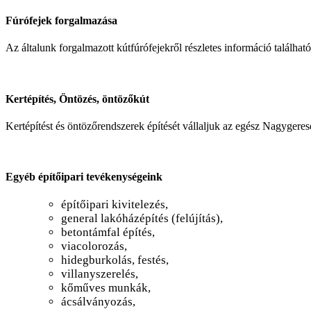
Fúrófejek forgalmazása
Az általunk forgalmazott kútfúrófejekről részletes információ találhat
Kertépítés, Öntözés, öntözőkút
Kertépítést és öntözőrendszerek építését vállaljuk az egész Nagygeres
Egyéb építőipari tevékenységeink
építőipari kivitelezés,
general lakóházépítés (felújítás),
betontámfal építés,
viacolorozás,
hidegburkolás, festés,
villanyszerelés,
kőműves munkák,
ácsálványozás,