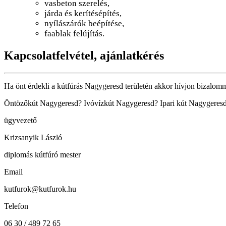
vasbeton szerelés,
járda és kerítésépítés,
nyílászárók beépítése,
faablak felújítás.
Kapcsolatfelvétel, ajánlatkérés
Ha önt érdekli a kútfúrás Nagygeresd területén akkor hívjon bizalomm
Öntözőkút Nagygeresd? Ivóvízkút Nagygeresd? Ipari kút Nagygeresd? 
ügyvezető
Krizsanyik László
diplomás kútfúró mester
Email
kutfurok@kutfurok.hu
Telefon
06 30 / 489 72 65