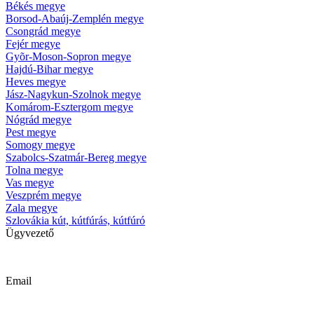
Békés megye
Borsod-Abaúj-Zemplén megye
Csongrád megye
Fejér megye
Gyõr-Moson-Sopron megye
Hajdú-Bihar megye
Heves megye
Jász-Nagykun-Szolnok megye
Komárom-Esztergom megye
Nógrád megye
Pest megye
Somogy megye
Szabolcs-Szatmár-Bereg megye
Tolna megye
Vas megye
Veszprém megye
Zala megye
Szlovákia kút, kútfúrás, kútfúró
Ügyvezető
Krizsanyik László
Email
kutfurok@kutfurok.hu