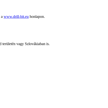
ó a
www.drill-bit.eu
honlapon.
d területén vagy Szlovákiaban is.