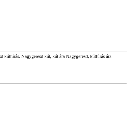
d kútfúrás. Nagygeresd kút, kút ára Nagygeresd, kútfúrás ára