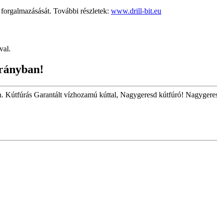
rgalmazásását. További részletek:
www.drill-bit.eu
val.
rányban!
én. Kútfúrás Garantált vízhozamú kúttal, Nagygeresd kútfúró! Nagygeres