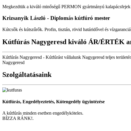
Megkezdtük a kiváló minőségű PERMON gyártmányú kalapácsfejek fo
Krizsanyik László - Diplomás kútfúró mester
Kútcsők és kútszűrők. Profin, tisztán, rövid határidővel és vízgaranciá
Kútfúrás Nagygeresd kiváló ÁR/ÉRTÉK a
Kútfúrás Nagygeresd - Kútfúrást vállalunk Nagygeresd teljes terület
Nagygeresd
Szolgáltatásaink
Kútfúrás, Engedélyeztetés, Kútengedély ügyintézése
A kútfúrás minden esetben engedélyköteles.
BÍZZA RÁNK!.