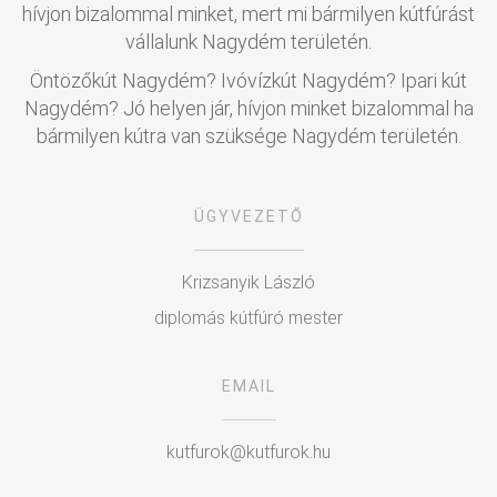
hívjon bizalommal minket, mert mi bármilyen kútfúrást
vállalunk Nagydém területén.
Öntözőkút Nagydém? Ivóvízkút Nagydém? Ipari kút
Nagydém? Jó helyen jár, hívjon minket bizalommal ha
bármilyen kútra van szüksége Nagydém területén.
ÜGYVEZETŐ
Krizsanyik László
diplomás kútfúró mester
EMAIL
kutfurok@kutfurok.hu