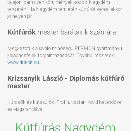
talajon, bármilyen körülmények között Nagydém
területén. Ha Nagydém területén kútfúrót keres, akkor
jó helyen jár.
Kútfúrók
mester barátaink számára
Megkezdtük a kiváló minőségű PERMON gyártmányú
kalapácsfejek forgalmazásását. További részletek:
www.drill-bit.eu
Krizsanyik László - Diplomás kútfúró
mester
Kútcsők és kútszűrők. Profin, tisztán, rövid határidővel
és vízgaranciával.
Kútfúrás Nagydém