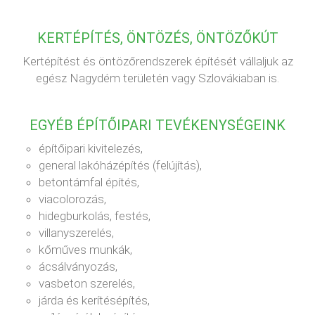
KERTÉPÍTÉS, ÖNTÖZÉS, ÖNTÖZŐKÚT
Kertépítést és öntözőrendszerek építését vállaljuk az
egész Nagydém területén vagy Szlovákiaban is.
EGYÉB ÉPÍTŐIPARI TEVÉKENYSÉGEINK
építőipari kivitelezés,
general lakóházépítés (felújítás),
betontámfal építés,
viacolorozás,
hidegburkolás, festés,
villanyszerelés,
kőműves munkák,
ácsálványozás,
vasbeton szerelés,
járda és kerítésépítés,