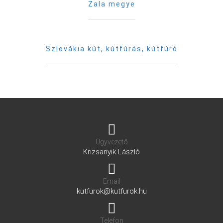
Zala megye
Szlovákia kút, kútfúrás, kútfúró
Ügyvezető
Krizsanyik László
Email
kutfurok@kutfurok.hu
Telefon