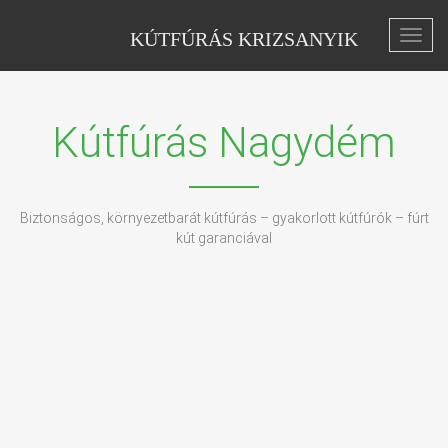
KÚTFÚRÁS KRIZSANYIK
Toggl
navig
Kútfúrás Nagydém
Biztonságos, környezetbarát kútfúrás – gyakorlott kútfúrók – fúrt
kút garanciával