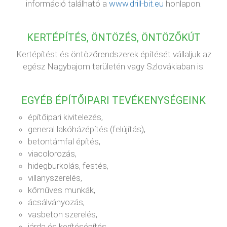
információ található a
www.drill-bit.eu
honlapon.
KERTÉPÍTÉS, ÖNTÖZÉS, ÖNTÖZŐKÚT
Kertépítést és öntözőrendszerek építését vállaljuk az
egész Nagybajom területén vagy Szlovákiaban is.
EGYÉB ÉPÍTŐIPARI TEVÉKENYSÉGEINK
építőipari kivitelezés,
general lakóházépítés (felújítás),
betontámfal építés,
viacolorozás,
hidegburkolás, festés,
villanyszerelés,
kőműves munkák,
ácsálványozás,
vasbeton szerelés,
járda és kerítésépítés,