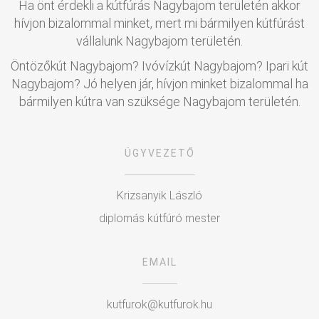
Ha önt érdekli a kútfúrás Nagybajom területén akkor
hívjon bizalommal minket, mert mi bármilyen kútfúrást
vállalunk Nagybajom területén.
Öntözőkút Nagybajom? Ivóvízkút Nagybajom? Ipari kút
Nagybajom? Jó helyen jár, hívjon minket bizalommal ha
bármilyen kútra van szüksége Nagybajom területén.
ÜGYVEZETŐ
Krizsanyik László
diplomás kútfúró mester
EMAIL
kutfurok@kutfurok.hu