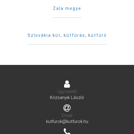
Zala megye
Szlovákia kút, kútfúrás, kútfúró
Ügyvezető
Krizsanyik László
Email
kutfurok@kutfurok.hu