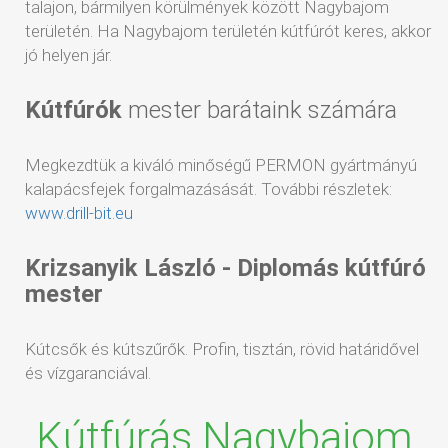
talajon, bármilyen körülmények között Nagybajom
területén. Ha Nagybajom területén kútfúrót keres, akkor
jó helyen jár.
Kútfúrók
mester barátaink számára
Megkezdtük a kiváló minőségű PERMON gyártmányú
kalapácsfejek forgalmazásását. További részletek:
www.drill-bit.eu
Krizsanyik László - Diplomás kútfúró
mester
Kútcsők és kútszűrők. Profin, tisztán, rövid határidővel
és vízgaranciával.
Kútfúrás Nagybajom