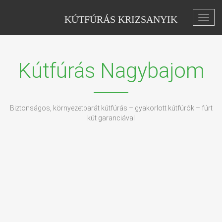
KÚTFÚRÁS KRIZSANYIK
Toggl
navig
Kútfúrás Nagybajom
Biztonságos, környezetbarát kútfúrás – gyakorlott kútfúrók – fúrt
kút garanciával