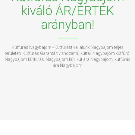
kiváló ÁR/ÉRTÉK
arányban!
Kútfúrás Nagybajom - Kútfúrást vállalunk Nagybajom teljes
területén. Kútfúrás Garantált vízhozamú kúttal, Nagybajom kútfúró!
Nagybajom kútfúrás. Nagybajom kút, kút ára Nagybajom, kútfúrás
ára Nagybajom