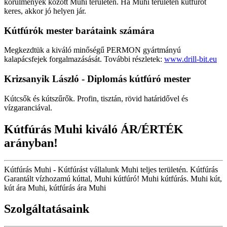
körülmények között Muhi területén. Ha Muhi területén kútfúrót
keres, akkor jó helyen jár.
Kútfúrók
mester barátaink számára
Megkezdtük a kiváló minőségű PERMON gyártmányú
kalapácsfejek forgalmazásását. További részletek:
www.drill-bit.eu
Krizsanyik László - Diplomás kútfúró mester
Kútcsők és kútszűrők. Profin, tisztán, rövid határidővel és
vízgaranciával.
Kútfúrás Muhi kiváló ÁR/ÉRTÉK
arányban!
Kútfúrás Muhi - Kútfúrást vállalunk Muhi teljes területén. Kútfúrás
Garantált vízhozamú kúttal, Muhi kútfúró! Muhi kútfúrás. Muhi kút,
kút ára Muhi, kútfúrás ára Muhi
Szolgáltatásaink