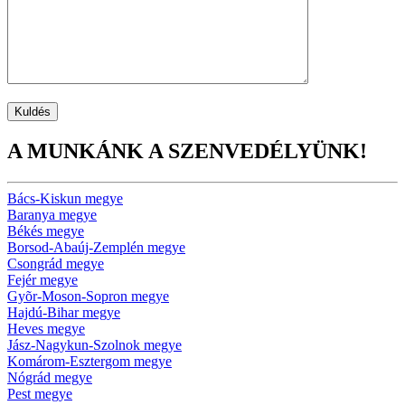
A MUNKÁNK A SZENVEDÉLYÜNK!
Bács-Kiskun megye
Baranya megye
Békés megye
Borsod-Abaúj-Zemplén megye
Csongrád megye
Fejér megye
Gyõr-Moson-Sopron megye
Hajdú-Bihar megye
Heves megye
Jász-Nagykun-Szolnok megye
Komárom-Esztergom megye
Nógrád megye
Pest megye