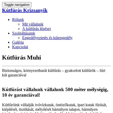
Toggle navigation
Kútfúrás Krizsanyik
Rólunk
Mit vállalunk
A kútfúrás lépései
Szolgáltásaink
Engedélyeztetés és kútengedély
Galéria
Kapcsolat
Kútfúrás Muhi
Biztonságos, környezetbarát kútfúrás – gyakorlott kútfúrók – fúrt
kút garanciával
Kútfúrást vállalunk vállalunk 500 méter mélységig,
10 év garanciával!
Kútfúróink vállalják ivóvízkutak, öntözőkutak, ipari kutak fúrását,
kiépítését, tisztítását, mélyítését bármilyen talajon, bármilyen