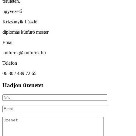
területén.
ügyvezető
Krizsanyik László
diplomás kútfúró mester
Email
kutfurok@kutfurok.hu
Telefon
06 30 / 489 72 65
Hadjon üzenetet