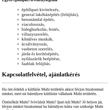
építőipari kivitelezés,
general lakóházépítés (felújítás),
betontámfal építés,
viacolorozás,
hidegburkolás, festés,
villanyszerelés,
kőműves munkák,
ácsálványozás,
vasbeton szerelés,
járda és kerítésépítés,
nyílászárók beépítése,
faablak felújítás.
Kapcsolatfelvétel, ajánlatkérés
Ha önt érdekli a kútfúrás Muhi területén akkor hívjon bizalommal
minket, mert mi bármilyen kútfúrást vállalunk Muhi területén.
Öntözőkút Muhi? Ivóvízkút Muhi? Ipari kút Muhi? Jó helyen jár,
hívjon minket bizalommal ha bármilyen kútra van szüksége Muhi