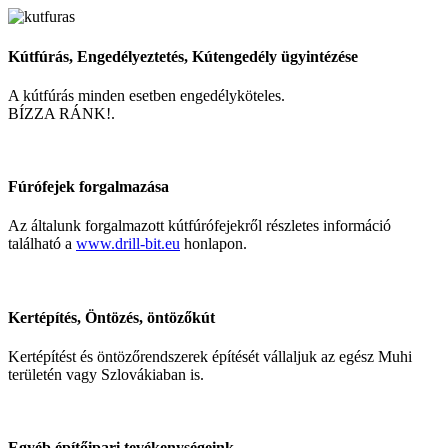
Kútfúrás, Engedélyeztetés, Kútengedély ügyintézése
A kútfúrás minden esetben engedélyköteles.
BÍZZA RÁNK!.
Fúrófejek forgalmazása
Az általunk forgalmazott kútfúrófejekről részletes információ
található a
www.drill-bit.eu
honlapon.
Kertépítés, Öntözés, öntözőkút
Kertépítést és öntözőrendszerek építését vállaljuk az egész Muhi
területén vagy Szlovákiaban is.
Egyéb építőipari tevékenységeink