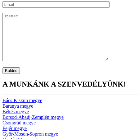
A MUNKÁNK A SZENVEDÉLYÜNK!
Bács-Kiskun megye
Baranya megye
Békés megye
Borsod-Abaúj-Zemplén megye
Csongrád megye
Fejér megye
Gyõr-Moson-Sopron megye