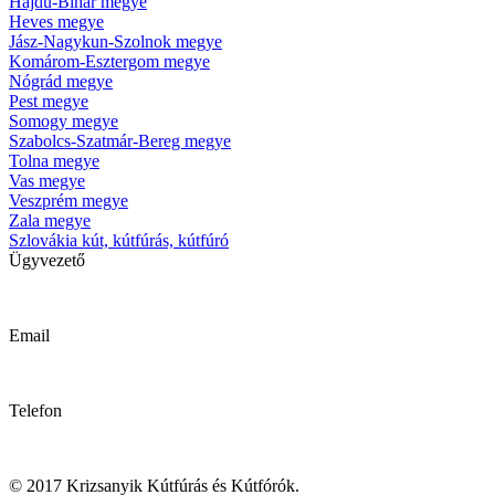
Hajdú-Bihar megye
Heves megye
Jász-Nagykun-Szolnok megye
Komárom-Esztergom megye
Nógrád megye
Pest megye
Somogy megye
Szabolcs-Szatmár-Bereg megye
Tolna megye
Vas megye
Veszprém megye
Zala megye
Szlovákia kút, kútfúrás, kútfúró
Ügyvezető
Krizsanyik László
Email
kutfurok@kutfurok.hu
Telefon
06 30 / 489 72 65
© 2017 Krizsanyik Kútfúrás és Kútfórók.