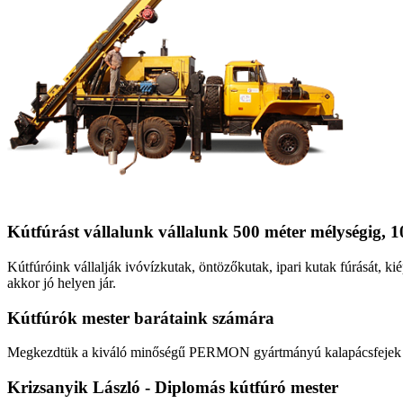
Kútfúrást vállalunk vállalunk 500 méter mélységig, 1
Kútfúróink vállalják ivóvízkutak, öntözőkutak, ipari kutak fúrását, kié
akkor jó helyen jár.
Kútfúrók
mester barátaink számára
Megkezdtük a kiváló minőségű PERMON gyártmányú kalapácsfejek fo
Krizsanyik László - Diplomás kútfúró mester