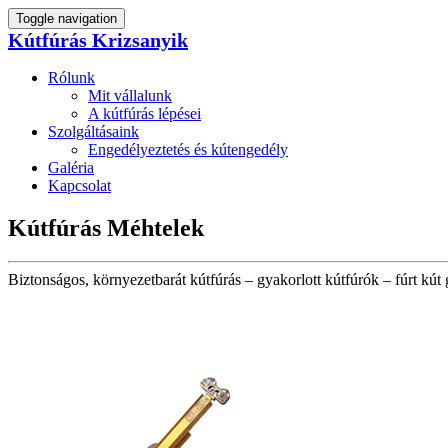
Toggle navigation
Kútfúrás Krizsanyik
Rólunk
Mit vállalunk
A kútfúrás lépései
Szolgáltásaink
Engedélyeztetés és kútengedély
Galéria
Kapcsolat
Kútfúrás Méhtelek
Biztonságos, környezetbarát kútfúrás – gyakorlott kútfúrók – fúrt kút 