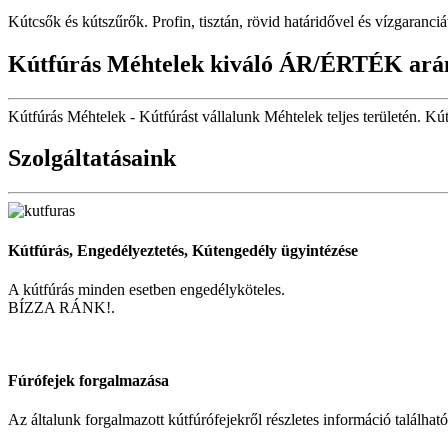
Kútcsők és kútszűrők. Profin, tisztán, rövid határidővel és vízgaranciá
Kútfúrás Méhtelek kiváló ÁR/ÉRTÉK ará
Kútfúrás Méhtelek - Kútfúrást vállalunk Méhtelek teljes területén. Kú
Szolgáltatásaink
Kútfúrás, Engedélyeztetés, Kútengedély ügyintézése
A kútfúrás minden esetben engedélyköteles.
BÍZZA RÁNK!.
Fúrófejek forgalmazása
Az általunk forgalmazott kútfúrófejekről részletes információ találhat