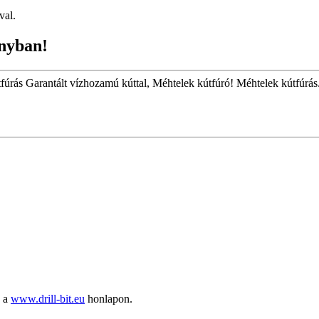
val.
nyban!
tfúrás Garantált vízhozamú kúttal, Méhtelek kútfúró! Méhtelek kútfúrás
ó a
www.drill-bit.eu
honlapon.