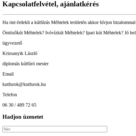
Kapcsolatfelvétel, ajánlatkérés
Ha önt érdekli a kútfúrás Méhtelek területén akkor hívjon bizalommal 
Öntözőkút Méhtelek? Ivóvízkút Méhtelek? Ipari kút Méhtelek? Jó hely
ügyvezető
Krizsanyik László
diplomás kútfúró mester
Email
kutfurok@kutfurok.hu
Telefon
06 30 / 489 72 65
Hadjon üzenetet