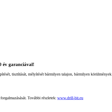
0 év garanciával!
pítését, tisztítását, mélyítését bármilyen talajon, bármilyen körülménye
rgalmazásását. További részletek:
www.drill-bit.eu