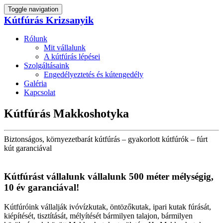
Toggle navigation
Kútfúrás Krizsanyik
Rólunk
Mit vállalunk
A kútfúrás lépései
Szolgáltásaink
Engedélyeztetés és kútengedély
Galéria
Kapcsolat
Kútfúrás Makkoshotyka
Biztonságos, környezetbarát kútfúrás – gyakorlott kútfúrók – fúrt
kút garanciával
Kútfúrást vállalunk vállalunk 500 méter mélységig,
10 év garanciával!
Kútfúróink vállalják ivóvízkutak, öntözőkutak, ipari kutak fúrását,
kiépítését, tisztítását, mélyítését bármilyen talajon, bármilyen