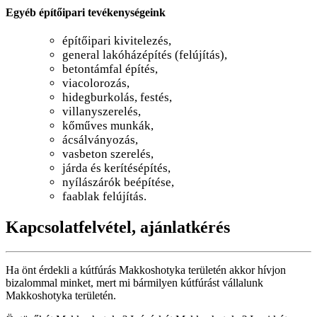
Egyéb építőipari tevékenységeink
építőipari kivitelezés,
general lakóházépítés (felújítás),
betontámfal építés,
viacolorozás,
hidegburkolás, festés,
villanyszerelés,
kőműves munkák,
ácsálványozás,
vasbeton szerelés,
járda és kerítésépítés,
nyílászárók beépítése,
faablak felújítás.
Kapcsolatfelvétel, ajánlatkérés
Ha önt érdekli a kútfúrás Makkoshotyka területén akkor hívjon
bizalommal minket, mert mi bármilyen kútfúrást vállalunk
Makkoshotyka területén.