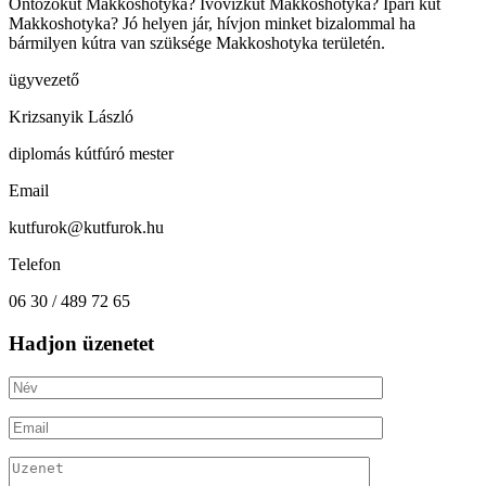
Öntözőkút Makkoshotyka? Ivóvízkút Makkoshotyka? Ipari kút
Makkoshotyka? Jó helyen jár, hívjon minket bizalommal ha
bármilyen kútra van szüksége Makkoshotyka területén.
ügyvezető
Krizsanyik László
diplomás kútfúró mester
Email
kutfurok@kutfurok.hu
Telefon
06 30 / 489 72 65
Hadjon üzenetet