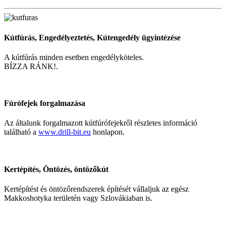
Kútfúrás, Engedélyeztetés, Kútengedély ügyintézése
A kútfúrás minden esetben engedélyköteles.
BÍZZA RÁNK!.
Fúrófejek forgalmazása
Az általunk forgalmazott kútfúrófejekről részletes információ
található a
www.drill-bit.eu
honlapon.
Kertépítés, Öntözés, öntözőkút
Kertépítést és öntözőrendszerek építését vállaljuk az egész
Makkoshotyka területén vagy Szlovákiaban is.