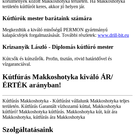
körülmények között Makkoshotyka területén. Ha Makkoshotyka
területén kútfúrót keres, akkor jó helyen jár.
Kútfúrók
mester barátaink számára
Megkezdtük a kiváló minőségű PERMON gyártmányú
kalapácsfejek forgalmazásását. További részletek:
www.drill-bit.eu
Krizsanyik László - Diplomás kútfúró mester
Kútcsők és kútszűrők. Profin, tisztán, rövid határidővel és
vízgaranciával.
Kútfúrás Makkoshotyka kiváló ÁR/
ÉRTÉK arányban!
Kútfúrás Makkoshotyka - Kútfúrást vállalunk Makkoshotyka teljes
területén. Kútfúrás Garantált vízhozamú kúttal, Makkoshotyka
kútfúró! Makkoshotyka kútfúrás. Makkoshotyka kút, kút ára
Makkoshotyka, kútfúrás ára Makkoshotyka
Szolgáltatásaink