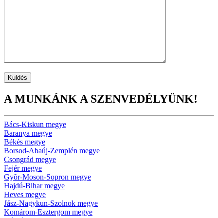
A MUNKÁNK A SZENVEDÉLYÜNK!
Bács-Kiskun megye
Baranya megye
Békés megye
Borsod-Abaúj-Zemplén megye
Csongrád megye
Fejér megye
Gyõr-Moson-Sopron megye
Hajdú-Bihar megye
Heves megye
Jász-Nagykun-Szolnok megye
Komárom-Esztergom megye