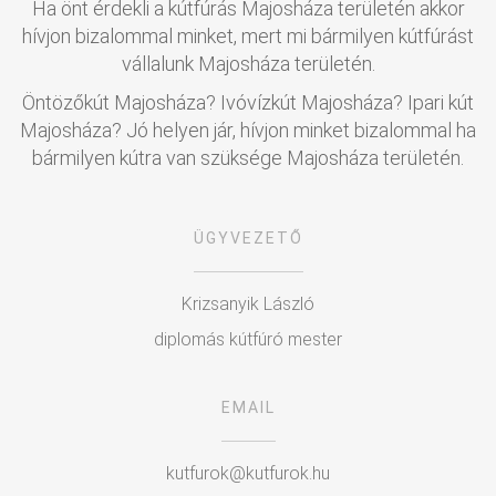
Ha önt érdekli a kútfúrás Majosháza területén akkor
hívjon bizalommal minket, mert mi bármilyen kútfúrást
vállalunk Majosháza területén.
Öntözőkút Majosháza? Ivóvízkút Majosháza? Ipari kút
Majosháza? Jó helyen jár, hívjon minket bizalommal ha
bármilyen kútra van szüksége Majosháza területén.
ÜGYVEZETŐ
Krizsanyik László
diplomás kútfúró mester
EMAIL
kutfurok@kutfurok.hu