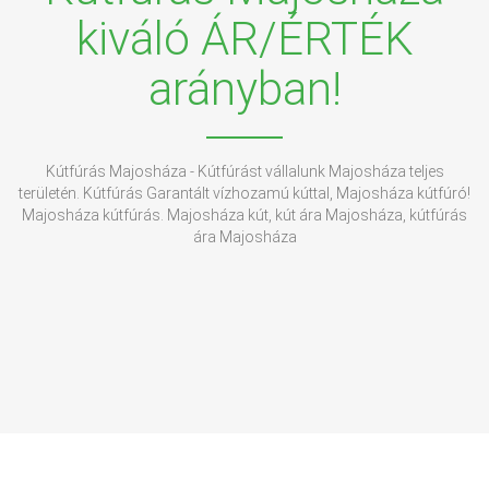
kiváló ÁR/ÉRTÉK
arányban!
Kútfúrás Majosháza - Kútfúrást vállalunk Majosháza teljes
területén. Kútfúrás Garantált vízhozamú kúttal, Majosháza kútfúró!
Majosháza kútfúrás. Majosháza kút, kút ára Majosháza, kútfúrás
ára Majosháza