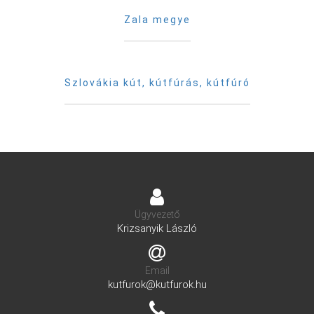
Zala megye
Szlovákia kút, kútfúrás, kútfúró
Ügyvezető
Krizsanyik László
Email
kutfurok@kutfurok.hu