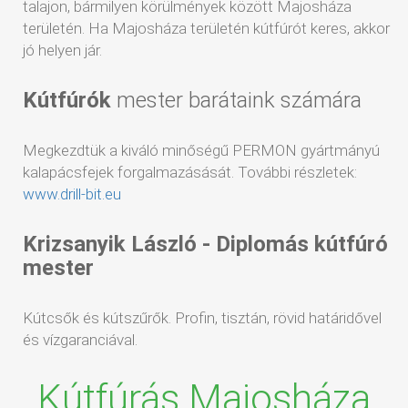
talajon, bármilyen körülmények között Majosháza
területén. Ha Majosháza területén kútfúrót keres, akkor
jó helyen jár.
Kútfúrók
mester barátaink számára
Megkezdtük a kiváló minőségű PERMON gyártmányú
kalapácsfejek forgalmazásását. További részletek:
www.drill-bit.eu
Krizsanyik László - Diplomás kútfúró
mester
Kútcsők és kútszűrők. Profin, tisztán, rövid határidővel
és vízgaranciával.
Kútfúrás Majosháza