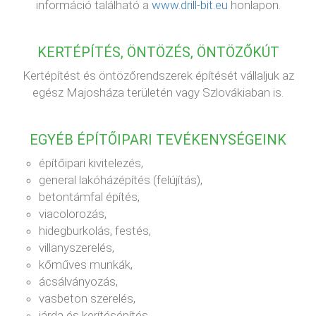
információ található a
www.drill-bit.eu
honlapon.
KERTÉPÍTÉS, ÖNTÖZÉS, ÖNTÖZŐKÚT
Kertépítést és öntözőrendszerek építését vállaljuk az
egész Majosháza területén vagy Szlovákiaban is.
EGYÉB ÉPÍTŐIPARI TEVÉKENYSÉGEINK
építőipari kivitelezés,
general lakóházépítés (felújítás),
betontámfal építés,
viacolorozás,
hidegburkolás, festés,
villanyszerelés,
kőműves munkák,
ácsálványozás,
vasbeton szerelés,
járda és kerítésépítés,