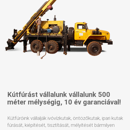
Kútfúrást vállalunk vállalunk 500
méter mélységig, 10 év garanciával!
Kútfúróink vállalják ivóvízkutak, öntözőkutak, ipari kutak
fúrását, kiépítését, tisztítását, mélyítését bármilyen