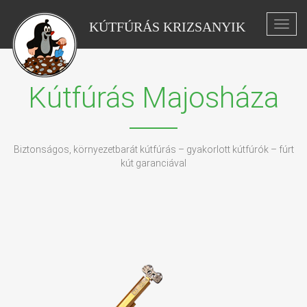
KÚTFÚRÁS KRIZSANYIK
Toggl
navig
Kútfúrás Majosháza
Biztonságos, környezetbarát kútfúrás – gyakorlott kútfúrók – fúrt
kút garanciával