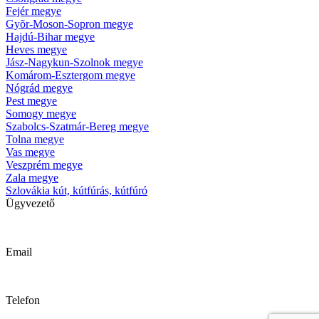
Fejér megye
Gyõr-Moson-Sopron megye
Hajdú-Bihar megye
Heves megye
Jász-Nagykun-Szolnok megye
Komárom-Esztergom megye
Nógrád megye
Pest megye
Somogy megye
Szabolcs-Szatmár-Bereg megye
Tolna megye
Vas megye
Veszprém megye
Zala megye
Szlovákia kút, kútfúrás, kútfúró
Ügyvezető
Krizsanyik László
Email
kutfurok@kutfurok.hu
Telefon