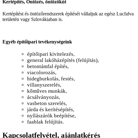
Kertépítés, Öntözés, öntözőkút
Kertépítést és öntözőrendszerek építését vállaljuk az egész Lucfalva
területén vagy Szlovákiaban is.
Egyéb építőipari tevékenységeink
építőipari kivitelezés,
general lakóházépítés (felújítás),
betontámfal építés,
viacolorozás,
hidegburkolás, festés,
villanyszerelés,
kőműves munkák,
ácsálványozás,
vasbeton szerelés,
járda és kerítésépítés,
nyílászárók beépítése,
faablak felújítás.
Kapcsolatfelvétel, ajánlatkérés