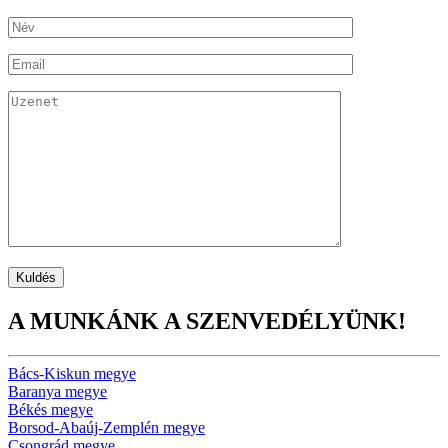
A MUNKÁNK A SZENVEDÉLYÜNK!
Bács-Kiskun megye
Baranya megye
Békés megye
Borsod-Abaúj-Zemplén megye
Csongrád megye