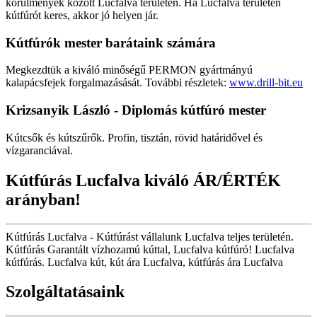
körülmények között Lucfalva területén. Ha Lucfalva területén
kútfúrót keres, akkor jó helyen jár.
Kútfúrók
mester barátaink számára
Megkezdtük a kiváló minőségű PERMON gyártmányú
kalapácsfejek forgalmazásását. További részletek:
www.drill-bit.eu
Krizsanyik László - Diplomás kútfúró mester
Kútcsők és kútszűrők. Profin, tisztán, rövid határidővel és
vízgaranciával.
Kútfúrás Lucfalva kiváló ÁR/ÉRTÉK
arányban!
Kútfúrás Lucfalva - Kútfúrást vállalunk Lucfalva teljes területén.
Kútfúrás Garantált vízhozamú kúttal, Lucfalva kútfúró! Lucfalva
kútfúrás. Lucfalva kút, kút ára Lucfalva, kútfúrás ára Lucfalva
Szolgáltatásaink