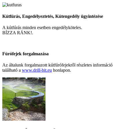
Kútfúrás, Engedélyeztetés, Kútengedély ügyintézése
A kútfúrás minden esetben engedélyköteles.
BÍZZA RÁNK!.
Fúrófejek forgalmazása
Az általunk forgalmazott kútfúrófejekről részletes információ
található a
www.drill-bit.eu
honlapon.