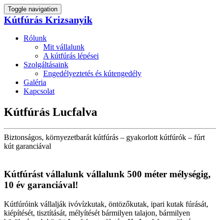
Toggle navigation
Kútfúrás Krizsanyik
Rólunk
Mit vállalunk
A kútfúrás lépései
Szolgáltásaink
Engedélyeztetés és kútengedély
Galéria
Kapcsolat
Kútfúrás Lucfalva
Biztonságos, környezetbarát kútfúrás – gyakorlott kútfúrók – fúrt
kút garanciával
Kútfúrást vállalunk vállalunk 500 méter mélységig,
10 év garanciával!
Kútfúróink vállalják ivóvízkutak, öntözőkutak, ipari kutak fúrását,
kiépítését, tisztítását, mélyítését bármilyen talajon, bármilyen