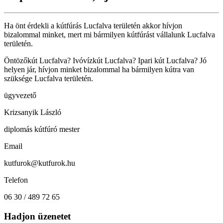
Ha önt érdekli a kútfúrás Lucfalva területén akkor hívjon
bizalommal minket, mert mi bármilyen kútfúrást vállalunk Lucfalva
területén.
Öntözőkút Lucfalva? Ivóvízkút Lucfalva? Ipari kút Lucfalva? Jó
helyen jár, hívjon minket bizalommal ha bármilyen kútra van
szüksége Lucfalva területén.
ügyvezető
Krizsanyik László
diplomás kútfúró mester
Email
kutfurok@kutfurok.hu
Telefon
06 30 / 489 72 65
Hadjon üzenetet