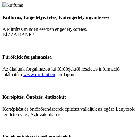
Kútfúrás, Engedélyeztetés, Kútengedély ügyintézése
A kútfúrás minden esetben engedélyköteles.
BÍZZA RÁNK!.
Fúrófejek forgalmazása
Az általunk forgalmazott kútfúrófejekről részletes információ
található a
www.drill-bit.eu
honlapon.
Kertépítés, Öntözés, öntözőkút
Kertépítést és öntözőrendszerek építését vállaljuk az egész Lánycsók
területén vagy Szlovákiaban is.
Egyéb építőipari tevékenységeink