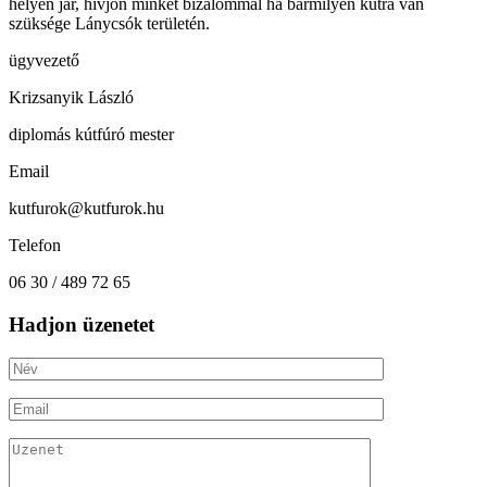
helyen jár, hívjon minket bizalommal ha bármilyen kútra van
szüksége Lánycsók területén.
ügyvezető
Krizsanyik László
diplomás kútfúró mester
Email
kutfurok@kutfurok.hu
Telefon
06 30 / 489 72 65
Hadjon üzenetet