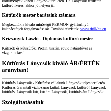
körülmények között Lánycsók területén. Ha Lánycsók területén
kútfúrót keres, akkor jó helyen jár.
Kútfúrók
mester barátaink számára
Megkezdtük a kiváló minőségű PERMON gyártmányú
kalapácsfejek forgalmazásását. További részletek:
www.drill-bit.eu
Krizsanyik László - Diplomás kútfúró mester
Kútcsők és kútszűrők. Profin, tisztán, rövid határidővel és
vízgaranciával.
Kútfúrás Lánycsók kiváló ÁR/ÉRTÉK
arányban!
Kútfúrás Lánycsók - Kútfúrást vállalunk Lánycsók teljes területén.
Kútfúrás Garantált vízhozamú kúttal, Lánycsók kútfúró! Lánycsók
kútfúrás. Lánycsók kút, kút ára Lánycsók, kútfúrás ára Lánycsók
Szolgáltatásaink