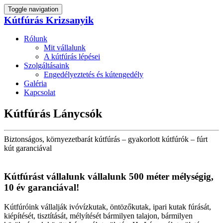
Toggle navigation
Kútfúrás Krizsanyik
Rólunk
Mit vállalunk
A kútfúrás lépései
Szolgáltásaink
Engedélyeztetés és kútengedély
Galéria
Kapcsolat
Kútfúrás Lánycsók
Biztonságos, környezetbarát kútfúrás – gyakorlott kútfúrók – fúrt
kút garanciával
Kútfúrást vállalunk vállalunk 500 méter mélységig,
10 év garanciával!
Kútfúróink vállalják ivóvízkutak, öntözőkutak, ipari kutak fúrását,
kiépítését, tisztítását, mélyítését bármilyen talajon, bármilyen