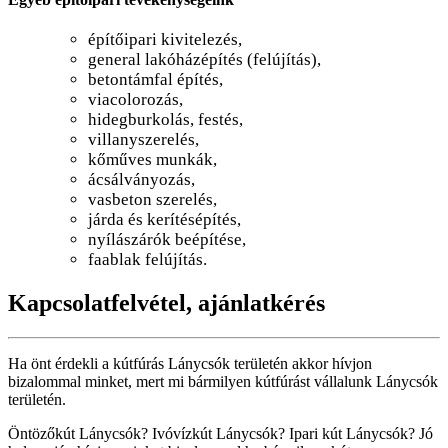
építőipari kivitelezés,
general lakóházépítés (felújítás),
betontámfal építés,
viacolorozás,
hidegburkolás, festés,
villanyszerelés,
kőműves munkák,
ácsálványozás,
vasbeton szerelés,
járda és kerítésépítés,
nyílászárók beépítése,
faablak felújítás.
Kapcsolatfelvétel, ajánlatkérés
Ha önt érdekli a kútfúrás Lánycsók területén akkor hívjon
bizalommal minket, mert mi bármilyen kútfúrást vállalunk Lánycsók
területén.
Öntözőkút Lánycsók? Ivóvízkút Lánycsók? Ipari kút Lánycsók? Jó