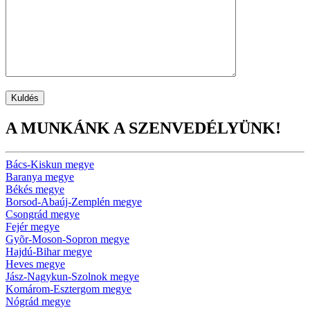
A MUNKÁNK A SZENVEDÉLYÜNK!
Bács-Kiskun megye
Baranya megye
Békés megye
Borsod-Abaúj-Zemplén megye
Csongrád megye
Fejér megye
Gyõr-Moson-Sopron megye
Hajdú-Bihar megye
Heves megye
Jász-Nagykun-Szolnok megye
Komárom-Esztergom megye
Nógrád megye