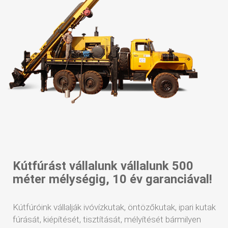
Kútfúrást vállalunk vállalunk 500
méter mélységig, 10 év garanciával!
Kútfúróink vállalják ivóvízkutak, öntözőkutak, ipari kutak
fúrását, kiépítését, tisztítását, mélyítését bármilyen