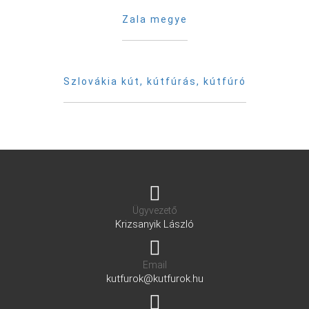
Zala megye
Szlovákia kút, kútfúrás, kútfúró
Ügyvezető
Krizsanyik László
Email
kutfurok@kutfurok.hu