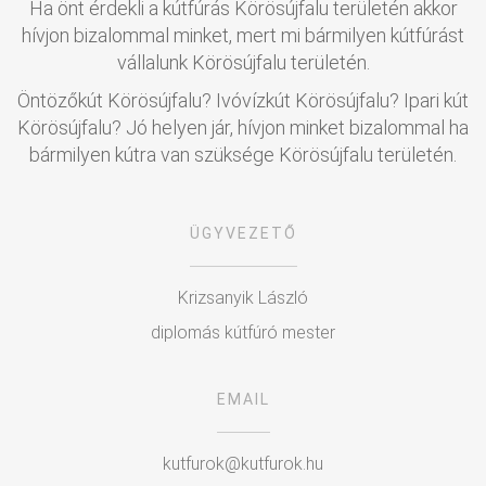
Ha önt érdekli a kútfúrás Körösújfalu területén akkor
hívjon bizalommal minket, mert mi bármilyen kútfúrást
vállalunk Körösújfalu területén.
Öntözőkút Körösújfalu? Ivóvízkút Körösújfalu? Ipari kút
Körösújfalu? Jó helyen jár, hívjon minket bizalommal ha
bármilyen kútra van szüksége Körösújfalu területén.
ÜGYVEZETŐ
Krizsanyik László
diplomás kútfúró mester
EMAIL
kutfurok@kutfurok.hu