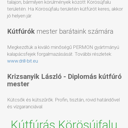
talajon, bármilyen körülmények között Körösújfalu
területén. Ha Körösújfalu területén kútfúrót keres, akkor
jó helyen jár.
Kútfúrók
mester barátaink számára
Megkezdtük a kiváló minőségű PERMON gyártmányú
kalapácsfejek forgalmazásását. További részletek:
www.drill-bit.eu
Krizsanyik László - Diplomás kútfúró
mester
Kútcsők és kútszűrők. Profin, tisztán, rövid határidővel
és vízgaranciával.
Kútfúrás Körösújfalu