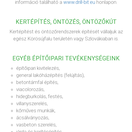
információ található a
www.drill-bit.eu
honlapon.
KERTÉPÍTÉS, ÖNTÖZÉS, ÖNTÖZŐKÚT
Kertépítést és öntözőrendszerek építését vállaljuk az
egész Körösújfalu területén vagy Szlovákiaban is.
EGYÉB ÉPÍTŐIPARI TEVÉKENYSÉGEINK
építőipari kivitelezés,
general lakóházépítés (felújítás),
betontámfal építés,
viacolorozás,
hidegburkolás, festés,
villanyszerelés,
kőműves munkák,
ácsálványozás,
vasbeton szerelés,
járda és kerítésépítés,