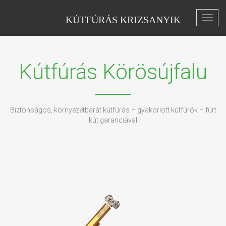
KÚTFÚRÁS KRIZSANYIK
Toggl
navig
Kútfúrás Körösújfalu
Biztonságos, környezetbarát kútfúrás – gyakorlott kútfúrók – fúrt
kút garanciával