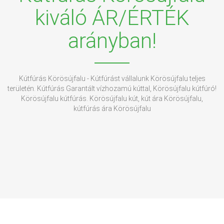
kiváló ÁR/ÉRTÉK
arányban!
Kútfúrás Körösújfalu - Kútfúrást vállalunk Körösújfalu teljes
területén. Kútfúrás Garantált vízhozamú kúttal, Körösújfalu kútfúró!
Körösújfalu kútfúrás. Körösújfalu kút, kút ára Körösújfalu,
kútfúrás ára Körösújfalu