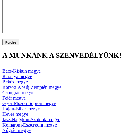
A MUNKÁNK A SZENVEDÉLYÜNK!
Bács-Kiskun megye
Baranya megye
Békés megye
Borsod-Abaúj-Zemplén megye
Csongrád megye
Fejér megye
Gyõr-Moson-Sopron megye
Hajdú-Bihar megye
Heves megye
Jász-Nagykun-Szolnok megye
Komárom-Esztergom megye
Nógrád megye