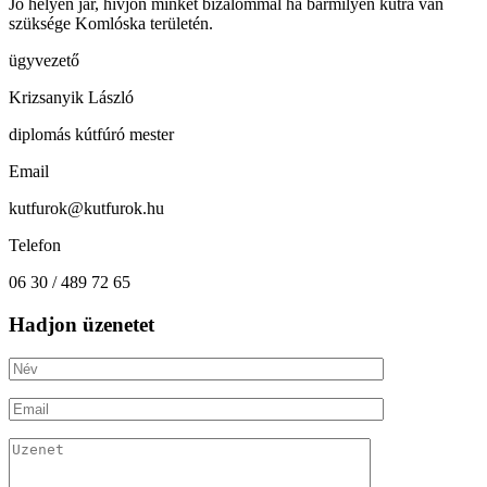
Jó helyen jár, hívjon minket bizalommal ha bármilyen kútra van
szüksége Komlóska területén.
ügyvezető
Krizsanyik László
diplomás kútfúró mester
Email
kutfurok@kutfurok.hu
Telefon
06 30 / 489 72 65
Hadjon üzenetet