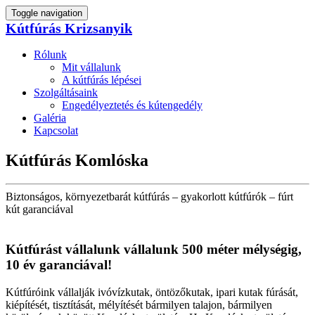
Toggle navigation
Kútfúrás Krizsanyik
Rólunk
Mit vállalunk
A kútfúrás lépései
Szolgáltásaink
Engedélyeztetés és kútengedély
Galéria
Kapcsolat
Kútfúrás Komlóska
Biztonságos, környezetbarát kútfúrás – gyakorlott kútfúrók – fúrt
kút garanciával
Kútfúrást vállalunk vállalunk 500 méter mélységig,
10 év garanciával!
Kútfúróink vállalják ivóvízkutak, öntözőkutak, ipari kutak fúrását,
kiépítését, tisztítását, mélyítését bármilyen talajon, bármilyen