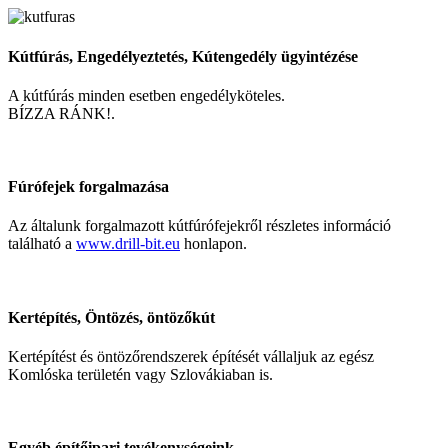
Kútfúrás, Engedélyeztetés, Kútengedély ügyintézése
A kútfúrás minden esetben engedélyköteles.
BÍZZA RÁNK!.
Fúrófejek forgalmazása
Az általunk forgalmazott kútfúrófejekről részletes információ
található a
www.drill-bit.eu
honlapon.
Kertépítés, Öntözés, öntözőkút
Kertépítést és öntözőrendszerek építését vállaljuk az egész
Komlóska területén vagy Szlovákiaban is.
Egyéb építőipari tevékenységeink