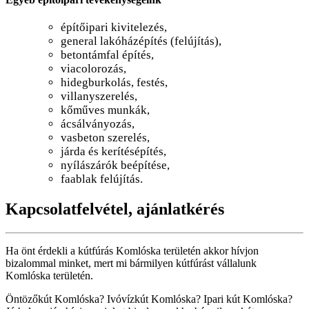
építőipari kivitelezés,
general lakóházépítés (felújítás),
betontámfal építés,
viacolorozás,
hidegburkolás, festés,
villanyszerelés,
kőműves munkák,
ácsálványozás,
vasbeton szerelés,
járda és kerítésépítés,
nyílászárók beépítése,
faablak felújítás.
Kapcsolatfelvétel, ajánlatkérés
Ha önt érdekli a kútfúrás Komlóska területén akkor hívjon
bizalommal minket, mert mi bármilyen kútfúrást vállalunk
Komlóska területén.
Öntözőkút Komlóska? Ivóvízkút Komlóska? Ipari kút Komlóska?