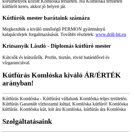
körülmények között Komlóska területén. Ha Komlóska területén
kútfúrót keres, akkor jó helyen jár.
Kútfúrók
mester barátaink számára
Megkezdtük a kiváló minőségű PERMON gyártmányú
kalapácsfejek forgalmazásását. További részletek:
www.drill-bit.eu
Krizsanyik László - Diplomás kútfúró mester
Kútcsők és kútszűrők. Profin, tisztán, rövid határidővel és
vízgaranciával.
Kútfúrás Komlóska kiváló ÁR/ÉRTÉK
arányban!
Kútfúrás Komlóska - Kútfúrást vállalunk Komlóska teljes területén.
Kútfúrás Garantált vízhozamú kúttal, Komlóska kútfúró! Komlóska
kútfúrás. Komlóska kút, kút ára Komlóska, kútfúrás ára Komlóska
Szolgáltatásaink