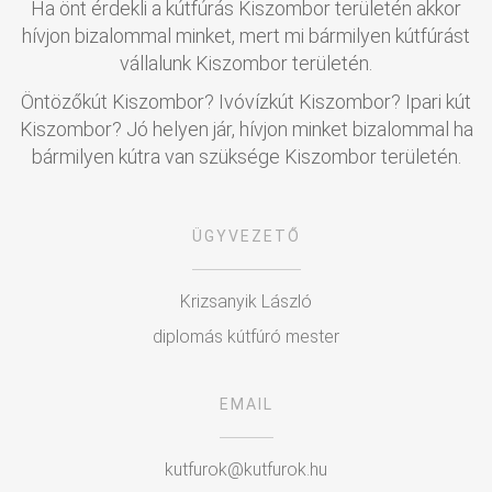
Ha önt érdekli a kútfúrás Kiszombor területén akkor
hívjon bizalommal minket, mert mi bármilyen kútfúrást
vállalunk Kiszombor területén.
Öntözőkút Kiszombor? Ivóvízkút Kiszombor? Ipari kút
Kiszombor? Jó helyen jár, hívjon minket bizalommal ha
bármilyen kútra van szüksége Kiszombor területén.
ÜGYVEZETŐ
Krizsanyik László
diplomás kútfúró mester
EMAIL
kutfurok@kutfurok.hu