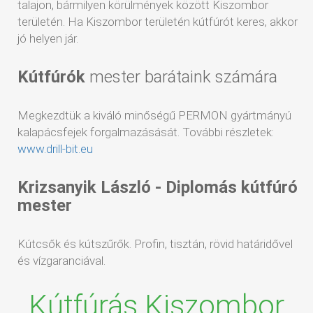
talajon, bármilyen körülmények között Kiszombor
területén. Ha Kiszombor területén kútfúrót keres, akkor
jó helyen jár.
Kútfúrók
mester barátaink számára
Megkezdtük a kiváló minőségű PERMON gyártmányú
kalapácsfejek forgalmazásását. További részletek:
www.drill-bit.eu
Krizsanyik László - Diplomás kútfúró
mester
Kútcsők és kútszűrők. Profin, tisztán, rövid határidővel
és vízgaranciával.
Kútfúrás Kiszombor