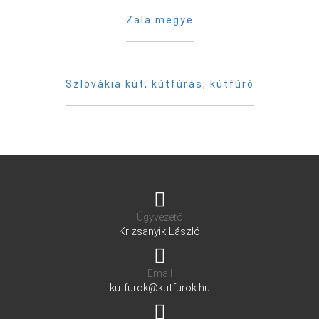
Zala megye
Szlovákia kút, kútfúrás, kútfúró
Ügyvezető
Krizsanyik László
Email
kutfurok@kutfurok.hu