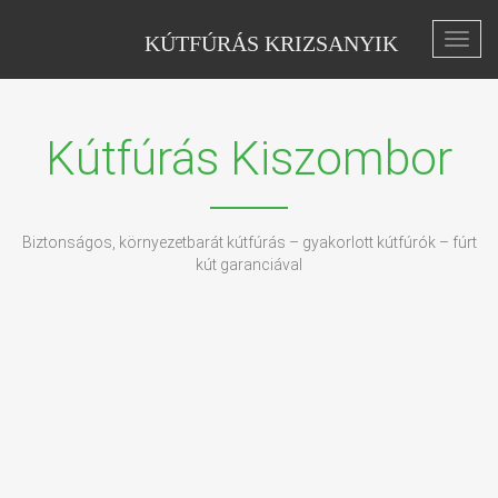
KÚTFÚRÁS KRIZSANYIK
Toggl
navig
Kútfúrás Kiszombor
Biztonságos, környezetbarát kútfúrás – gyakorlott kútfúrók – fúrt
kút garanciával