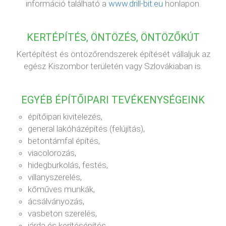
információ található a
www.drill-bit.eu
honlapon.
KERTÉPÍTÉS, ÖNTÖZÉS, ÖNTÖZŐKÚT
Kertépítést és öntözőrendszerek építését vállaljuk az
egész Kiszombor területén vagy Szlovákiaban is.
EGYÉB ÉPÍTŐIPARI TEVÉKENYSÉGEINK
építőipari kivitelezés,
general lakóházépítés (felújítás),
betontámfal építés,
viacolorozás,
hidegburkolás, festés,
villanyszerelés,
kőműves munkák,
ácsálványozás,
vasbeton szerelés,
járda és kerítésépítés,