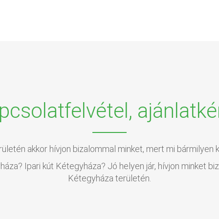
pcsolatfelvétel, ajánlatké
rületén akkor hívjon bizalommal minket, mert mi bármilyen k
za? Ipari kút Kétegyháza? Jó helyen jár, hívjon minket b
Kétegyháza területén.