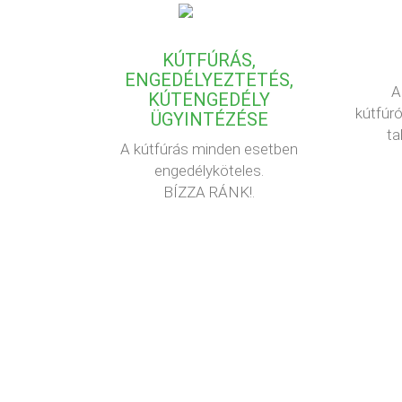
KÚTFÚRÁS,
ENGEDÉLYEZTETÉS,
A
KÚTENGEDÉLY
kútfúró
ÜGYINTÉZÉSE
ta
A kútfúrás minden esetben
engedélyköteles.
BÍZZA RÁNK!.