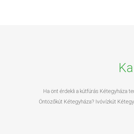
Ka
Ha önt érdekli a kútfúrás Kétegyháza te
Öntözőkút Kétegyháza? Ivóvízkút Kétegyhá