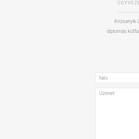
ÜGYVEZ
Krizsanyik 
diplomás kútfú