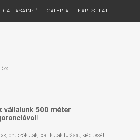
LGÁLTÁSAINK
GALÉRIA
KAPCSOLAT
iával
k vállalunk 500 méter
garanciával!
tak, öntözőkutak, ipari kutak fúrását, kiépítését,