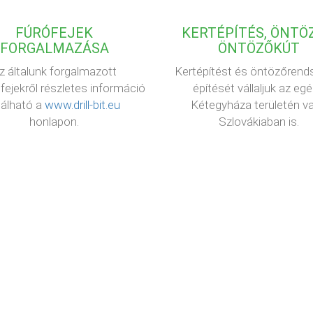
FÚRÓFEJEK
KERTÉPÍTÉS, ÖNTÖZ
FORGALMAZÁSA
ÖNTÖZŐKÚT
z általunk forgalmazott
Kertépítést és öntözőrend
fejekről részletes információ
építését vállaljuk az eg
lálható a
www.drill-bit.eu
Kétegyháza területén v
honlapon.
Szlovákiaban is.