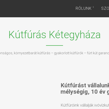
RÓLUNK
SZO
Kútfúrás Kétegyháza
onságos, környezetbarát kútfúrás – gyakorlott kútfúrók – fúrt kút garanc
Kútfúrást vállalun
mélységig, 10 év 
Kútfúróink vállalják ivóvízku