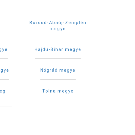
Borsod-Abaúj-Zemplén
megye
gye
Hajdú-Bihar megye
egye
Nógrád megye
reg
Tolna megye