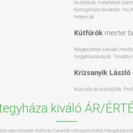
tisztítását, mélyítését bár
Kétegyháza területén. Ha K
helyen jár.
Kútfúrók
mester b
Megkezdtük a kiváló minő
forgalmazásását. További r
Krizsanyik László
Kútcsők és kútszűrők. Profin
tegyháza kiváló ÁR/ÉRT
áza teljes területén. Kútfúrás Garantált vízhozamú kúttal, Kétegyháza kút