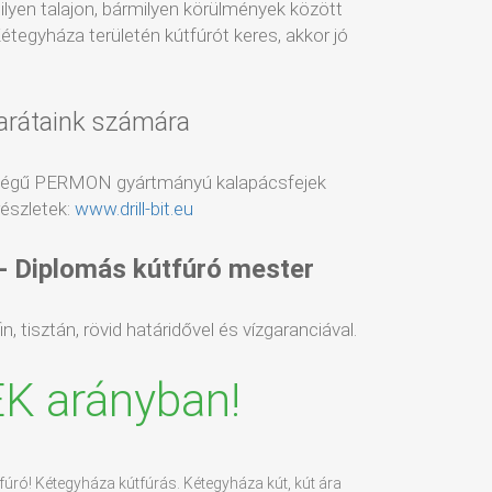
milyen talajon, bármilyen körülmények között
étegyháza területén kútfúrót keres, akkor jó
arátaink számára
ségű PERMON gyártmányú kalapácsfejek
észletek:
www.drill-bit.eu
 - Diplomás kútfúró mester
, tisztán, rövid határidővel és vízgaranciával.
ÉK arányban!
fúró! Kétegyháza kútfúrás. Kétegyháza kút, kút ára