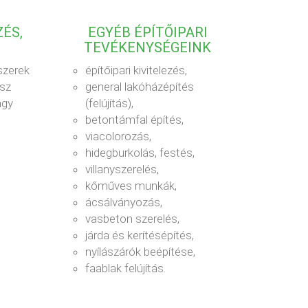
ÉS,
EGYÉB ÉPÍTŐIPARI
TEVÉKENYSÉGEINK
szerek
építőipari kivitelezés,
ész
general lakóházépítés
agy
(felújítás),
betontámfal építés,
viacolorozás,
hidegburkolás, festés,
villanyszerelés,
kőműves munkák,
ácsálványozás,
vasbeton szerelés,
járda és kerítésépítés,
nyílászárók beépítése,
faablak felújítás.