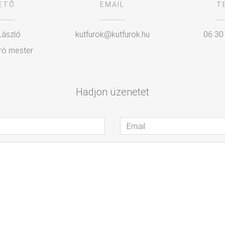
ETŐ
EMAIL
T
László
kutfurok@kutfurok.hu
06 30
ró mester
Hadjon üzenetet