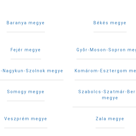
Baranya megye
Békés megye
Fejér megye
Gyõr-Moson-Sopron me
-Nagykun-Szolnok megye
Komárom-Esztergom m
Somogy megye
Szabolcs-Szatmár-Be
megye
Veszprém megye
Zala megye