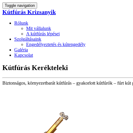
Toggle navigation
Kútfúrás Krizsanyik
Rólunk
Mit vállalunk
A kútfúrás lépései
Szolgáltásaink
Engedélyeztetés és kútengedély
Galéria
Kapcsolat
Kútfúrás Kerékteleki
Biztonságos, környezetbarát kútfúrás – gyakorlott kútfúrók – fúrt kút 