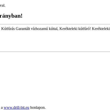
val.
rányban!
. Kútfúrás Garantált vízhozamú kúttal, Kerékteleki kútfúró! Kerékteleki 
ó a
www.drill-bit.eu
honlapon.