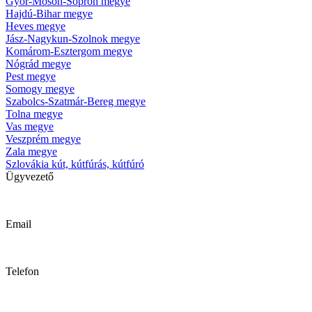
Gyõr-Moson-Sopron megye
Hajdú-Bihar megye
Heves megye
Jász-Nagykun-Szolnok megye
Komárom-Esztergom megye
Nógrád megye
Pest megye
Somogy megye
Szabolcs-Szatmár-Bereg megye
Tolna megye
Vas megye
Veszprém megye
Zala megye
Szlovákia kút, kútfúrás, kútfúró
Ügyvezető
Krizsanyik László
Email
kutfurok@kutfurok.hu
Telefon
06 30 / 489 72 65