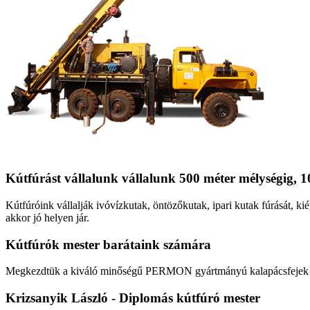
Kútfúrást vállalunk vállalunk 500 méter mélységig, 1
Kútfúróink vállalják ivóvízkutak, öntözőkutak, ipari kutak fúrását, kié
akkor jó helyen jár.
Kútfúrók
mester barátaink számára
Megkezdtük a kiváló minőségű PERMON gyártmányú kalapácsfejek fo
Krizsanyik László - Diplomás kútfúró mester