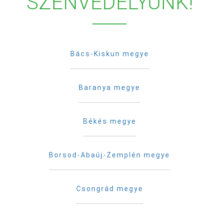
SZENVEDÉLYÜNK!
Bács-Kiskun megye
Baranya megye
Békés megye
Borsod-Abaúj-Zemplén megye
Csongrád megye