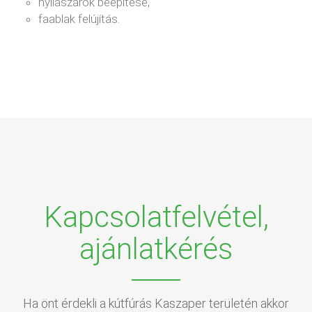
nyílászárók beépítése,
faablak felújítás.
Kapcsolatfelvétel,
ajánlatkérés
Ha önt érdekli a kútfúrás Kaszaper területén akkor