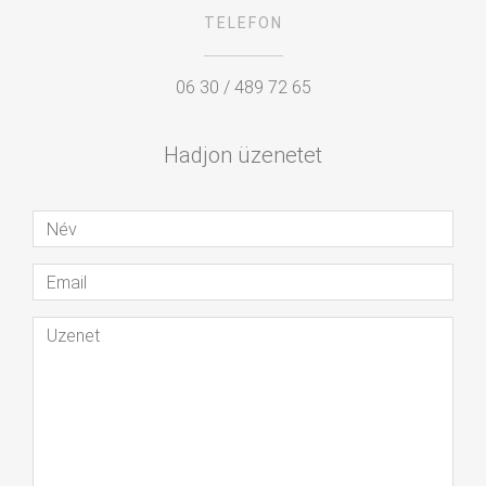
TELEFON
06 30 / 489 72 65
Hadjon üzenetet