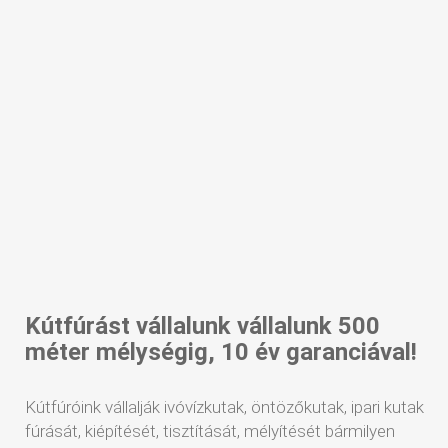
Kútfúrást vállalunk vállalunk 500
méter mélységig, 10 év garanciával!
Kútfúróink vállalják ivóvízkutak, öntözőkutak, ipari kutak
fúrását, kiépítését, tisztítását, mélyítését bármilyen