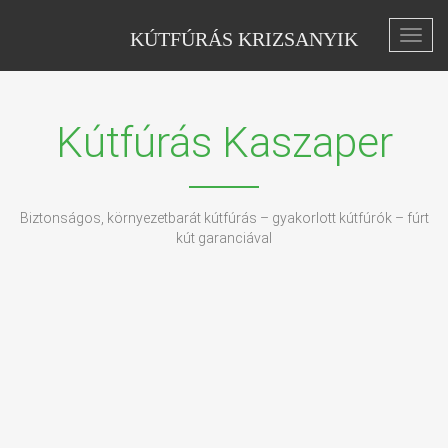
KÚTFÚRÁS KRIZSANYIK
Toggl
navig
Kútfúrás Kaszaper
Biztonságos, környezetbarát kútfúrás – gyakorlott kútfúrók – fúrt
kút garanciával