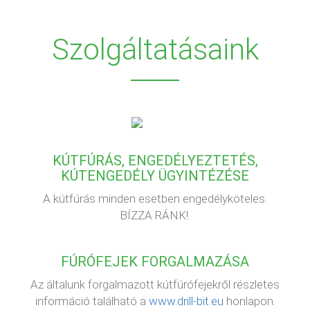
Szolgáltatásaink
KÚTFÚRÁS, ENGEDÉLYEZTETÉS,
KÚTENGEDÉLY ÜGYINTÉZÉSE
A kútfúrás minden esetben engedélyköteles.
BÍZZA RÁNK!.
FÚRÓFEJEK FORGALMAZÁSA
Az általunk forgalmazott kútfúrófejekről részletes
információ található a
www.drill-bit.eu
honlapon.