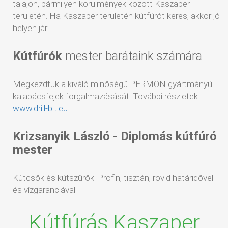
talajon, bármilyen körülmények között Kaszaper
területén. Ha Kaszaper területén kútfúrót keres, akkor jó
helyen jár.
Kútfúrók
mester barátaink számára
Megkezdtük a kiváló minőségű PERMON gyártmányú
kalapácsfejek forgalmazásását. További részletek:
www.drill-bit.eu
Krizsanyik László - Diplomás kútfúró
mester
Kútcsők és kútszűrők. Profin, tisztán, rövid határidővel
és vízgaranciával.
Kútfúrás Kaszaper