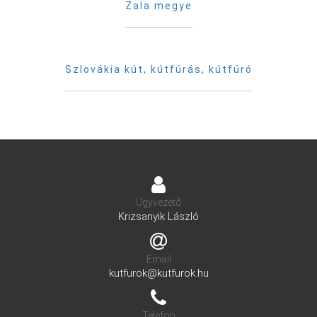
Zala megye
Szlovákia kút, kútfúrás, kútfúró
Ügyvezető
Krizsanyik László
Email
kutfurok@kutfurok.hu
Telefon