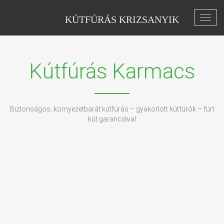
KÚTFÚRÁS KRIZSANYIK
Toggl
navig
Kútfúrás Karmacs
Biztonságos, környezetbarát kútfúrás – gyakorlott kútfúrók – fúrt
kút garanciával