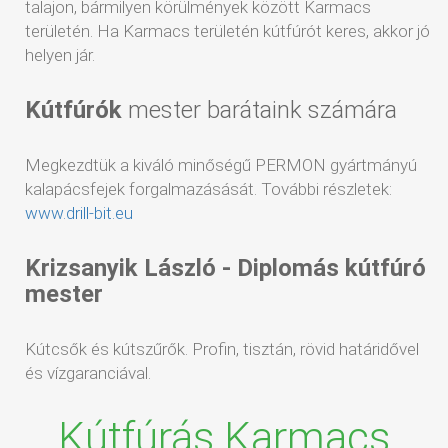
talajon, bármilyen körülmények között Karmacs
területén. Ha Karmacs területén kútfúrót keres, akkor jó
helyen jár.
Kútfúrók
mester barátaink számára
Megkezdtük a kiváló minőségű PERMON gyártmányú
kalapácsfejek forgalmazásását. További részletek:
www.drill-bit.eu
Krizsanyik László - Diplomás kútfúró
mester
Kútcsők és kútszűrők. Profin, tisztán, rövid határidővel
és vízgaranciával.
Kútfúrás Karmacs