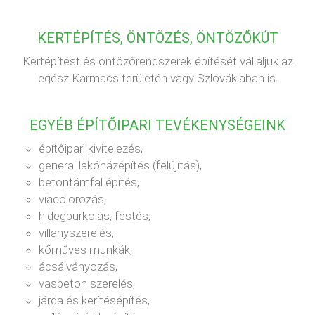
KERTÉPÍTÉS, ÖNTÖZÉS, ÖNTÖZŐKÚT
Kertépítést és öntözőrendszerek építését vállaljuk az
egész Karmacs területén vagy Szlovákiaban is.
EGYÉB ÉPÍTŐIPARI TEVÉKENYSÉGEINK
építőipari kivitelezés,
general lakóházépítés (felújítás),
betontámfal építés,
viacolorozás,
hidegburkolás, festés,
villanyszerelés,
kőműves munkák,
ácsálványozás,
vasbeton szerelés,
járda és kerítésépítés,