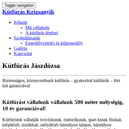
Toggle navigation
Kútfúrás Krizsanyik
Rólunk
Mit vállalunk
A kútfúrás lépései
Szolgáltásaink
Engedélyeztetés és kútengedély
Galéria
Kapcsolat
Kútfúrás Jászdózsa
Biztonságos, környezetbarát kútfúrás – gyakorlott kútfúrók – fúrt
kút garanciával
Kútfúrást vállalunk vállalunk 500 méter mélységig,
10 év garanciával!
Kútfúróink vállalják ivóvízkutak, öntözőkutak, ipari kutak fúrását,
kiépítését, tisztítását, mélyítését bármilyen talajon, bármilyen