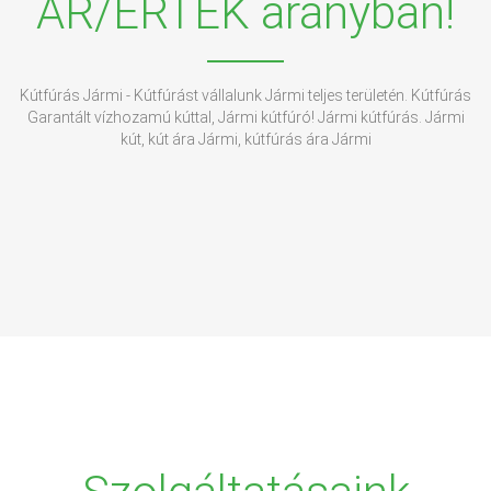
ÁR/ÉRTÉK arányban!
Kútfúrás Jármi - Kútfúrást vállalunk Jármi teljes területén. Kútfúrás
Garantált vízhozamú kúttal, Jármi kútfúró! Jármi kútfúrás. Jármi
kút, kút ára Jármi, kútfúrás ára Jármi