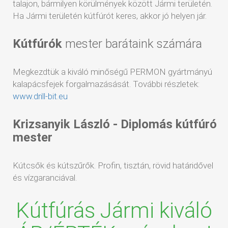
talajon, bármilyen körülmények között Jármi területén.
Ha Jármi területén kútfúrót keres, akkor jó helyen jár.
Kútfúrók
mester barátaink számára
Megkezdtük a kiváló minőségű PERMON gyártmányú
kalapácsfejek forgalmazásását. További részletek:
www.drill-bit.eu
Krizsanyik László - Diplomás kútfúró
mester
Kútcsők és kútszűrők. Profin, tisztán, rövid határidővel
és vízgaranciával.
Kútfúrás Jármi kiváló