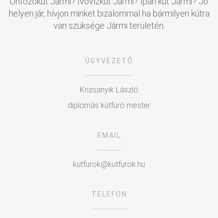
Öntözőkút Jármi? Ivóvízkút Jármi? Ipari kút Jármi? Jó
helyen jár, hívjon minket bizalommal ha bármilyen kútra
van szüksége Jármi területén.
ÜGYVEZETŐ
Krizsanyik László
diplomás kútfúró mester
EMAIL
kutfurok@kutfurok.hu
TELEFON