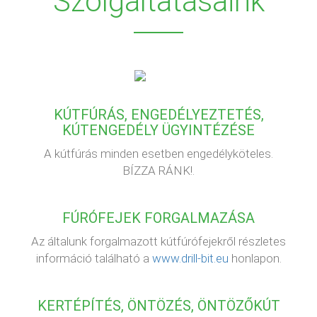
Szolgáltatásaink
KÚTFÚRÁS, ENGEDÉLYEZTETÉS,
KÚTENGEDÉLY ÜGYINTÉZÉSE
A kútfúrás minden esetben engedélyköteles.
BÍZZA RÁNK!.
FÚRÓFEJEK FORGALMAZÁSA
Az általunk forgalmazott kútfúrófejekről részletes
információ található a
www.drill-bit.eu
honlapon.
KERTÉPÍTÉS, ÖNTÖZÉS, ÖNTÖZŐKÚT