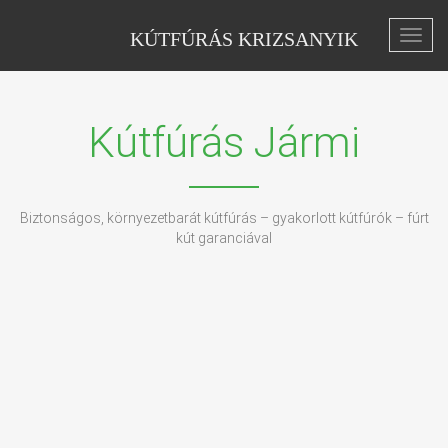
KÚTFÚRÁS KRIZSANYIK
Toggl
navig
Kútfúrás Jármi
Biztonságos, környezetbarát kútfúrás – gyakorlott kútfúrók – fúrt
kút garanciával