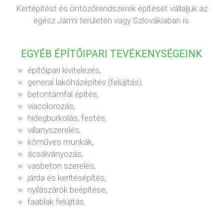
Kertépítést és öntözőrendszerek építését vállaljuk az
egész Jármi területén vagy Szlovákiaban is.
EGYÉB ÉPÍTŐIPARI TEVÉKENYSÉGEINK
építőipari kivitelezés,
general lakóházépítés (felújítás),
betontámfal építés,
viacolorozás,
hidegburkolás, festés,
villanyszerelés,
kőműves munkák,
ácsálványozás,
vasbeton szerelés,
járda és kerítésépítés,
nyílászárók beépítése,
faablak felújítás.