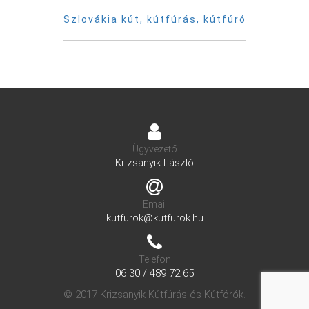
Szlovákia kút, kútfúrás, kútfúró
Ügyvezető
Krizsanyik László
Email
kutfurok@kutfurok.hu
Telefon
06 30 / 489 72 65
© 2017 Krizsanyik Kútfúrás és Kútfórók.