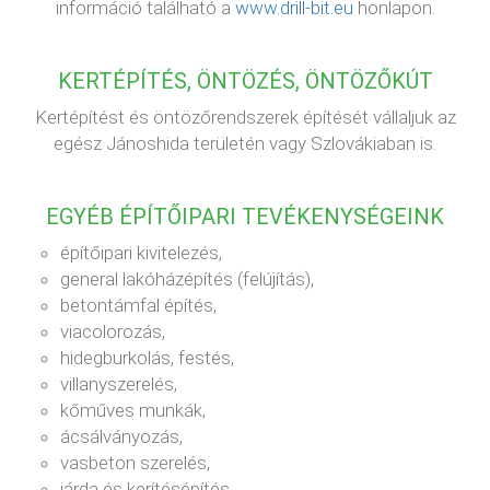
információ található a
www.drill-bit.eu
honlapon.
KERTÉPÍTÉS, ÖNTÖZÉS, ÖNTÖZŐKÚT
Kertépítést és öntözőrendszerek építését vállaljuk az
egész Jánoshida területén vagy Szlovákiaban is.
EGYÉB ÉPÍTŐIPARI TEVÉKENYSÉGEINK
építőipari kivitelezés,
general lakóházépítés (felújítás),
betontámfal építés,
viacolorozás,
hidegburkolás, festés,
villanyszerelés,
kőműves munkák,
ácsálványozás,
vasbeton szerelés,
járda és kerítésépítés,