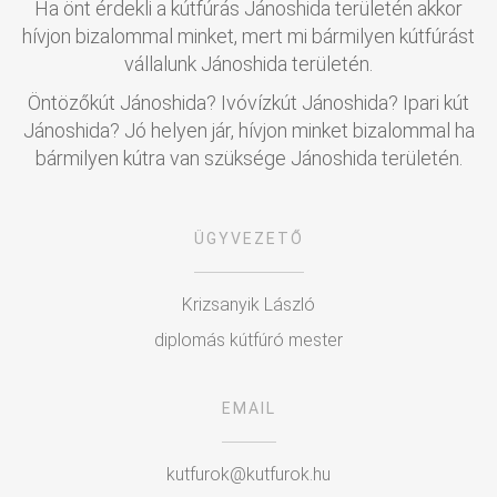
Ha önt érdekli a kútfúrás Jánoshida területén akkor
hívjon bizalommal minket, mert mi bármilyen kútfúrást
vállalunk Jánoshida területén.
Öntözőkút Jánoshida? Ivóvízkút Jánoshida? Ipari kút
Jánoshida? Jó helyen jár, hívjon minket bizalommal ha
bármilyen kútra van szüksége Jánoshida területén.
ÜGYVEZETŐ
Krizsanyik László
diplomás kútfúró mester
EMAIL
kutfurok@kutfurok.hu