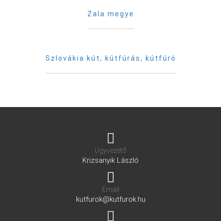
Zala megye
Szlovákia kút, kútfúrás, kútfúró
Ügyvezető
Krizsanyik László
Email
kutfurok@kutfurok.hu