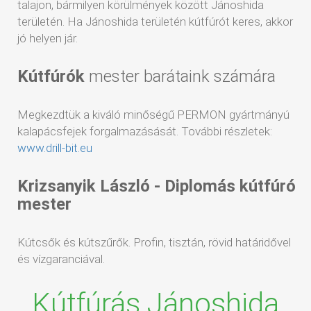
talajon, bármilyen körülmények között Jánoshida
területén. Ha Jánoshida területén kútfúrót keres, akkor
jó helyen jár.
Kútfúrók
mester barátaink számára
Megkezdtük a kiváló minőségű PERMON gyártmányú
kalapácsfejek forgalmazásását. További részletek:
www.drill-bit.eu
Krizsanyik László - Diplomás kútfúró
mester
Kútcsők és kútszűrők. Profin, tisztán, rövid határidővel
és vízgaranciával.
Kútfúrás Jánoshida