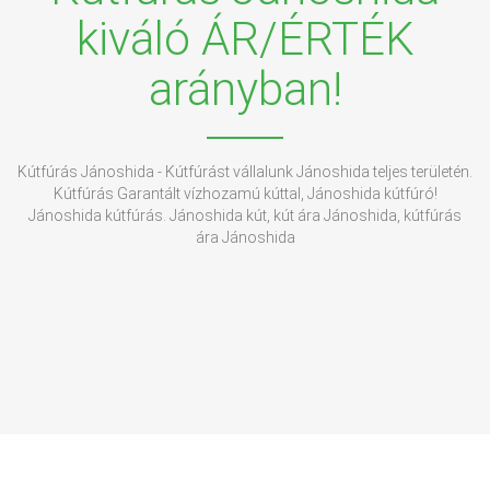
kiváló ÁR/ÉRTÉK
arányban!
Kútfúrás Jánoshida - Kútfúrást vállalunk Jánoshida teljes területén.
Kútfúrás Garantált vízhozamú kúttal, Jánoshida kútfúró!
Jánoshida kútfúrás. Jánoshida kút, kút ára Jánoshida, kútfúrás
ára Jánoshida