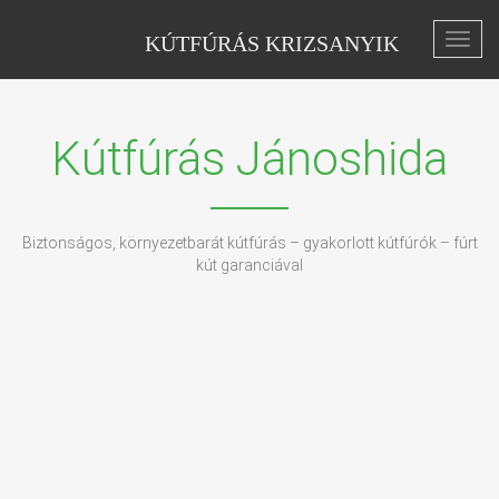
KÚTFÚRÁS KRIZSANYIK
Toggl
navig
Kútfúrás Jánoshida
Biztonságos, környezetbarát kútfúrás – gyakorlott kútfúrók – fúrt
kút garanciával