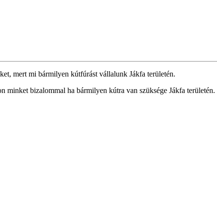
et, mert mi bármilyen kútfúrást vállalunk Jákfa területén.
jon minket bizalommal ha bármilyen kútra van szüksége Jákfa területén.