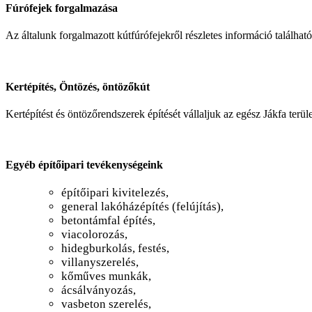
Fúrófejek forgalmazása
Az általunk forgalmazott kútfúrófejekről részletes információ találhat
Kertépítés, Öntözés, öntözőkút
Kertépítést és öntözőrendszerek építését vállaljuk az egész Jákfa terü
Egyéb építőipari tevékenységeink
építőipari kivitelezés,
general lakóházépítés (felújítás),
betontámfal építés,
viacolorozás,
hidegburkolás, festés,
villanyszerelés,
kőműves munkák,
ácsálványozás,
vasbeton szerelés,