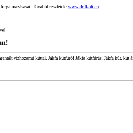
rgalmazásását. További részletek:
www.drill-bit.eu
val.
an!
rantált vízhozamú kúttal, Jákfa kútfúró! Jákfa kútfúrás. Jákfa kút, kút á