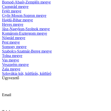
Borsod-Abaúj-Zemplén megye
Csongrád megye
Fejér megye
Gyõr-Moson-Sopron megye
Hajdú-Bihar megye
Heves megye
Jász-Nagykun-Szolnok megye
Komárom-Esztergom megye
Nógrád megye
Pest megye
Somogy megye
Szabolcs-Szatmár-Bereg megye
Tolna megye
Vas megye
Veszprém megye
Zala megye
Szlovákia kút, kútfúrás, kútfúró
Ügyvezető
Krizsanyik László
Email
kutfurok@kutfurok.hu