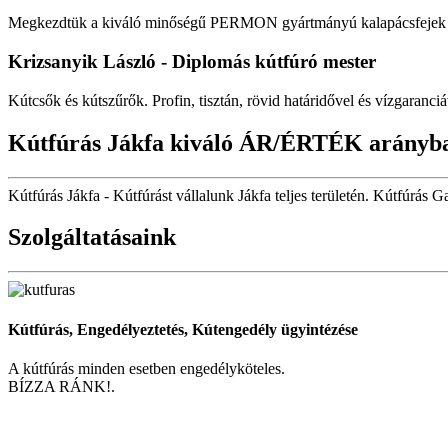
Megkezdtük a kiváló minőségű PERMON gyártmányú kalapácsfejek fo
Krizsanyik László - Diplomás kútfúró mester
Kútcsők és kútszűrők. Profin, tisztán, rövid határidővel és vízgaranciá
Kútfúrás Jákfa kiváló ÁR/ÉRTÉK arányb
Kútfúrás Jákfa - Kútfúrást vállalunk Jákfa teljes területén. Kútfúrás Ga
Szolgáltatásaink
Kútfúrás, Engedélyeztetés, Kútengedély ügyintézése
A kútfúrás minden esetben engedélyköteles.
BÍZZA RÁNK!.