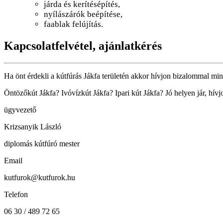
járda és kerítésépítés,
nyílászárók beépítése,
faablak felújítás.
Kapcsolatfelvétel, ajánlatkérés
Ha önt érdekli a kútfúrás Jákfa területén akkor hívjon bizalommal mink
Öntözőkút Jákfa? Ivóvízkút Jákfa? Ipari kút Jákfa? Jó helyen jár, hív
ügyvezető
Krizsanyik László
diplomás kútfúró mester
Email
kutfurok@kutfurok.hu
Telefon
06 30 / 489 72 65