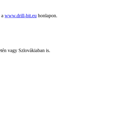
ó a
www.drill-bit.eu
honlapon.
letén vagy Szlovákiaban is.