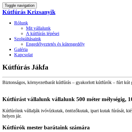
Toggle navigation
Kútfúrás Krizsanyik
Rólunk
Mit vállalunk
A kútfúrás lépései
Szolgáltásaink
Engedélyeztetés és kútengedély
Galéria
Kapcsolat
Kútfúrás Jákfa
Biztonságos, környezetbarát kútfúrás – gyakorlott kútfúrók – fúrt kút 
Kútfúrást vállalunk vállalunk 500 méter mélységig, 1
Kútfúróink vállalják ivóvízkutak, öntözőkutak, ipari kutak fúrását, kié
helyen jár.
Kútfúrók
mester barátaink számára