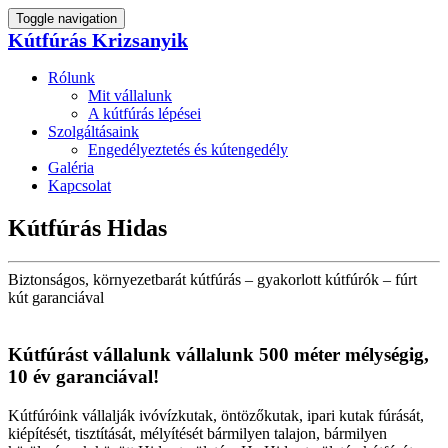
Toggle navigation
Kútfúrás Krizsanyik
Rólunk
Mit vállalunk
A kútfúrás lépései
Szolgáltásaink
Engedélyeztetés és kútengedély
Galéria
Kapcsolat
Kútfúrás Hidas
Biztonságos, környezetbarát kútfúrás – gyakorlott kútfúrók – fúrt
kút garanciával
Kútfúrást vállalunk vállalunk 500 méter mélységig,
10 év garanciával!
Kútfúróink vállalják ivóvízkutak, öntözőkutak, ipari kutak fúrását,
kiépítését, tisztítását, mélyítését bármilyen talajon, bármilyen