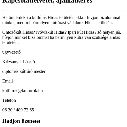
Kapcsolatfelvétel, ajánlatkérés
Ha önt érdekli a kútfúrás Hidas területén akkor hívjon bizalommal
minket, mert mi bármilyen kútfúrást vállalunk Hidas területén.
Öntözőkút Hidas? Ivóvízkút Hidas? Ipari kút Hidas? Jó helyen jár,
hívjon minket bizalommal ha bármilyen kútra van szüksége Hidas
területén.
ügyvezető
Krizsanyik László
diplomás kútfúró mester
Email
kutfurok@kutfurok.hu
Telefon
06 30 / 489 72 65
Hadjon üzenetet