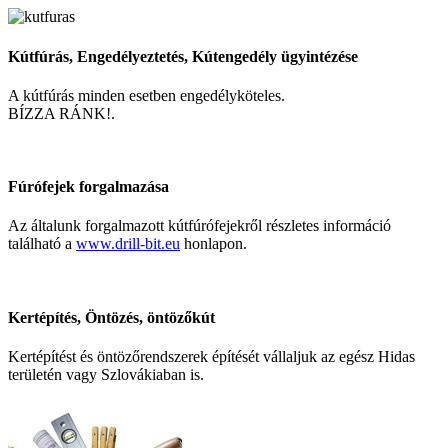
Kútfúrás, Engedélyeztetés, Kútengedély ügyintézése
A kútfúrás minden esetben engedélyköteles.
BÍZZA RÁNK!.
Fúrófejek forgalmazása
Az általunk forgalmazott kútfúrófejekről részletes információ
található a
www.drill-bit.eu
honlapon.
Kertépítés, Öntözés, öntözőkút
Kertépítést és öntözőrendszerek építését vállaljuk az egész Hidas
területén vagy Szlovákiaban is.