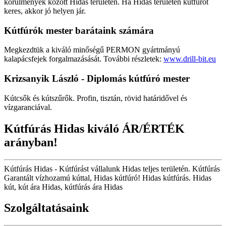
körülmények között Hidas területén. Ha Hidas területén kútfúrót
keres, akkor jó helyen jár.
Kútfúrók
mester barátaink számára
Megkezdtük a kiváló minőségű PERMON gyártmányú
kalapácsfejek forgalmazásását. További részletek:
www.drill-bit.eu
Krizsanyik László - Diplomás kútfúró mester
Kútcsők és kútszűrők. Profin, tisztán, rövid határidővel és
vízgaranciával.
Kútfúrás Hidas kiváló ÁR/ÉRTÉK
arányban!
Kútfúrás Hidas - Kútfúrást vállalunk Hidas teljes területén. Kútfúrás
Garantált vízhozamú kúttal, Hidas kútfúró! Hidas kútfúrás. Hidas
kút, kút ára Hidas, kútfúrás ára Hidas
Szolgáltatásaink