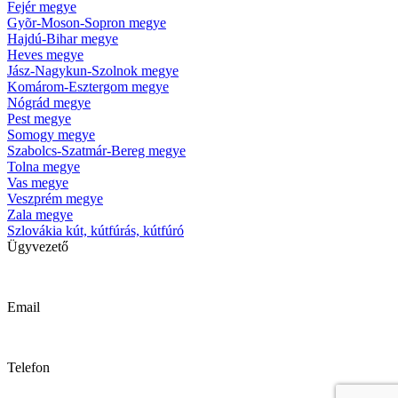
Fejér megye
Gyõr-Moson-Sopron megye
Hajdú-Bihar megye
Heves megye
Jász-Nagykun-Szolnok megye
Komárom-Esztergom megye
Nógrád megye
Pest megye
Somogy megye
Szabolcs-Szatmár-Bereg megye
Tolna megye
Vas megye
Veszprém megye
Zala megye
Szlovákia kút, kútfúrás, kútfúró
Ügyvezető
Krizsanyik László
Email
kutfurok@kutfurok.hu
Telefon
06 30 / 489 72 65