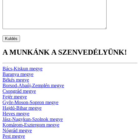
A MUNKÁNK A SZENVEDÉLYÜNK!
Bács-Kiskun megye
Baranya megye
Békés megye
Borsod-Abaúj-Zemplén megye
Csongrád megye
Fejér megye
Gyõr-Moson-Sopron megye
Hajdú-Bihar megye
Heves megye
Jász-Nagykun-Szolnok megye
Komárom-Esztergom megye
Nógrád megye
Pest megye