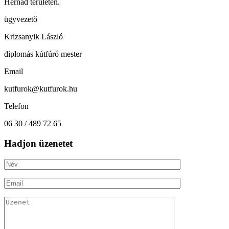
Hernád területén.
ügyvezető
Krizsanyik László
diplomás kútfúró mester
Email
kutfurok@kutfurok.hu
Telefon
06 30 / 489 72 65
Hadjon üzenetet