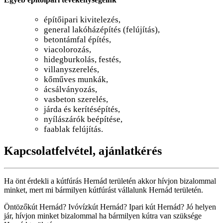
építőipari kivitelezés,
general lakóházépítés (felújítás),
betontámfal építés,
viacolorozás,
hidegburkolás, festés,
villanyszerelés,
kőműves munkák,
ácsálványozás,
vasbeton szerelés,
járda és kerítésépítés,
nyílászárók beépítése,
faablak felújítás.
Kapcsolatfelvétel, ajánlatkérés
Ha önt érdekli a kútfúrás Hernád területén akkor hívjon bizalommal
minket, mert mi bármilyen kútfúrást vállalunk Hernád területén.
Öntözőkút Hernád? Ivóvízkút Hernád? Ipari kút Hernád? Jó helyen
jár, hívjon minket bizalommal ha bármilyen kútra van szüksége