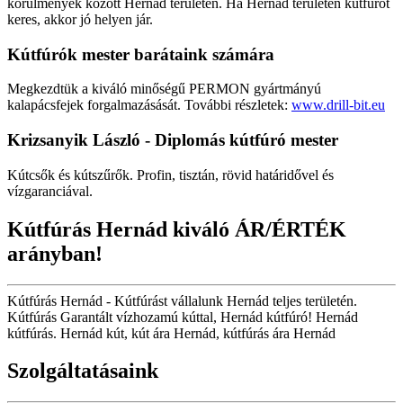
körülmények között Hernád területén. Ha Hernád területén kútfúrót
keres, akkor jó helyen jár.
Kútfúrók
mester barátaink számára
Megkezdtük a kiváló minőségű PERMON gyártmányú
kalapácsfejek forgalmazásását. További részletek:
www.drill-bit.eu
Krizsanyik László - Diplomás kútfúró mester
Kútcsők és kútszűrők. Profin, tisztán, rövid határidővel és
vízgaranciával.
Kútfúrás Hernád kiváló ÁR/ÉRTÉK
arányban!
Kútfúrás Hernád - Kútfúrást vállalunk Hernád teljes területén.
Kútfúrás Garantált vízhozamú kúttal, Hernád kútfúró! Hernád
kútfúrás. Hernád kút, kút ára Hernád, kútfúrás ára Hernád
Szolgáltatásaink