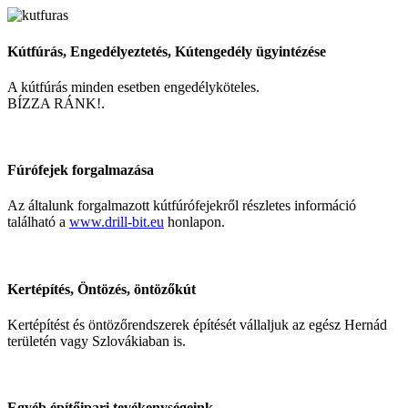
Kútfúrás, Engedélyeztetés, Kútengedély ügyintézése
A kútfúrás minden esetben engedélyköteles.
BÍZZA RÁNK!.
Fúrófejek forgalmazása
Az általunk forgalmazott kútfúrófejekről részletes információ
található a
www.drill-bit.eu
honlapon.
Kertépítés, Öntözés, öntözőkút
Kertépítést és öntözőrendszerek építését vállaljuk az egész Hernád
területén vagy Szlovákiaban is.
Egyéb építőipari tevékenységeink