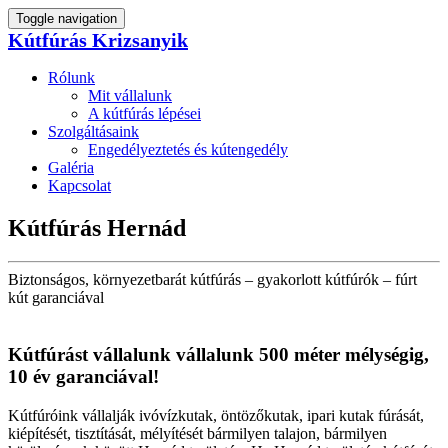
Toggle navigation
Kútfúrás Krizsanyik
Rólunk
Mit vállalunk
A kútfúrás lépései
Szolgáltásaink
Engedélyeztetés és kútengedély
Galéria
Kapcsolat
Kútfúrás Hernád
Biztonságos, környezetbarát kútfúrás – gyakorlott kútfúrók – fúrt
kút garanciával
Kútfúrást vállalunk vállalunk 500 méter mélységig,
10 év garanciával!
Kútfúróink vállalják ivóvízkutak, öntözőkutak, ipari kutak fúrását,
kiépítését, tisztítását, mélyítését bármilyen talajon, bármilyen