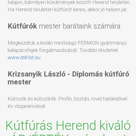
talajon, bármilyen körülmények között Herend területén.
Ha Herend területén kútfúrót keres, akkor jó helyen jár.
Kútfúrók
mester barátaink számára
Megkezdtük a kiváló minőségű PERMON gyártmányú
kalapácsfejek forgalmazásását. További részletek:
www.drill-bit.eu
Krizsanyik László - Diplomás kútfúró
mester
Kútcsők és kútszűrők. Profin, tisztán, rövid határidővel
és vízgaranciával.
Kútfúrás Herend kiváló