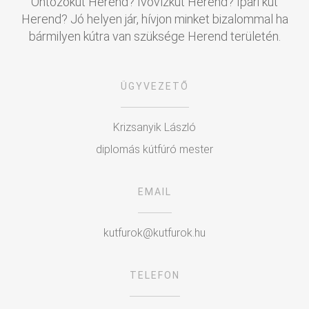
Öntözőkút Herend? Ivóvízkút Herend? Ipari kút
Herend? Jó helyen jár, hívjon minket bizalommal ha
bármilyen kútra van szüksége Herend területén.
ÜGYVEZETŐ
Krizsanyik László
diplomás kútfúró mester
EMAIL
kutfurok@kutfurok.hu
TELEFON