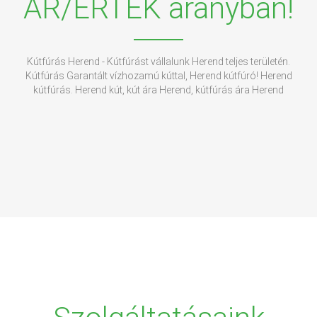
ÁR/ÉRTÉK arányban!
Kútfúrás Herend - Kútfúrást vállalunk Herend teljes területén.
Kútfúrás Garantált vízhozamú kúttal, Herend kútfúró! Herend
kútfúrás. Herend kút, kút ára Herend, kútfúrás ára Herend