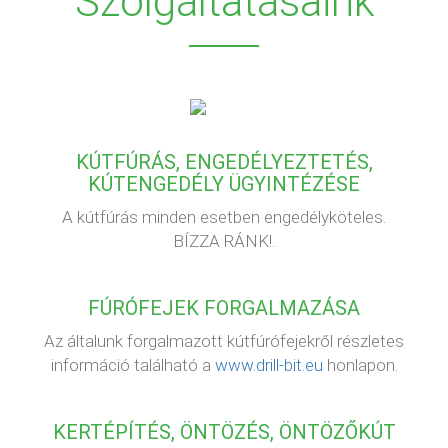
Szolgáltatásaink
KÚTFÚRÁS, ENGEDÉLYEZTETÉS,
KÚTENGEDÉLY ÜGYINTÉZÉSE
A kútfúrás minden esetben engedélyköteles.
BÍZZA RÁNK!.
FÚRÓFEJEK FORGALMAZÁSA
Az általunk forgalmazott kútfúrófejekről részletes
információ található a
www.drill-bit.eu
honlapon.
KERTÉPÍTÉS, ÖNTÖZÉS, ÖNTÖZŐKÚT