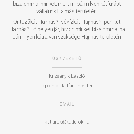
bizalommal minket, mert mi bármilyen kútfúrást
vállalunk Hajmás területén.
Öntözőkút Hajmás? Ivóvízkút Hajmás? Ipari kút
Hajmás? Jó helyen jár, hívjon minket bizalommal ha
bármilyen kútra van szüksége Hajmás területén.
ÜGYVEZETŐ
Krizsanyik László
diplomás kútfúró mester
EMAIL
kutfurok@kutfurok.hu