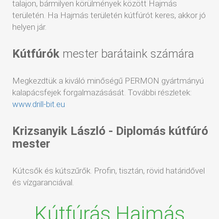
talajon, bármilyen körülmények között Hajmás
területén. Ha Hajmás területén kútfúrót keres, akkor jó
helyen jár.
Kútfúrók
mester barátaink számára
Megkezdtük a kiváló minőségű PERMON gyártmányú
kalapácsfejek forgalmazásását. További részletek:
www.drill-bit.eu
Krizsanyik László - Diplomás kútfúró
mester
Kútcsők és kútszűrők. Profin, tisztán, rövid határidővel
és vízgaranciával.
Kútfúrás Hajmás