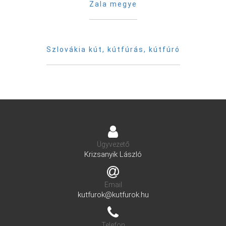
Zala megye
Szlovákia kút, kútfúrás, kútfúró
Ügyvezető
Krizsanyik László
Email
kutfurok@kutfurok.hu
Telefon