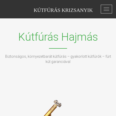
KÚTFÚRÁS KRIZSANYIK
Toggl
navig
Kútfúrás Hajmás
Biztonságos, környezetbarát kútfúrás – gyakorlott kútfúrók – fúrt
kút garanciával