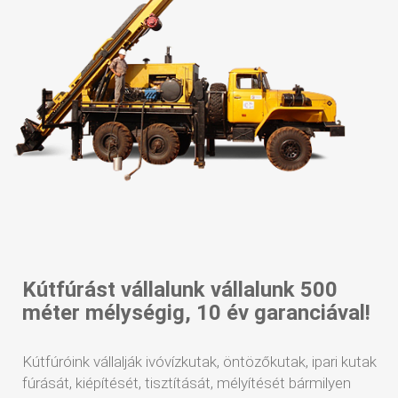
Kútfúrást vállalunk vállalunk 500
méter mélységig, 10 év garanciával!
Kútfúróink vállalják ivóvízkutak, öntözőkutak, ipari kutak
fúrását, kiépítését, tisztítását, mélyítését bármilyen