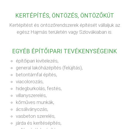
KERTÉPÍTÉS, ÖNTÖZÉS, ÖNTÖZŐKÚT
Kertépítést és öntözőrendszerek építését vállaljuk az
egész Hajmás területén vagy Szlovákiaban is.
EGYÉB ÉPÍTŐIPARI TEVÉKENYSÉGEINK
építőipari kivitelezés,
general lakóházépítés (felújítás),
betontámfal építés,
viacolorozás,
hidegburkolás, festés,
villanyszerelés,
kőműves munkák,
ácsálványozás,
vasbeton szerelés,
járda és kerítésépítés,