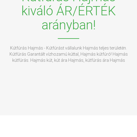
kiváló ÁR/ÉRTÉK
arányban!
Kútfúrás Hajmás - Kútfúrást vállalunk Hajmás teljes területén.
Kútfúrás Garantált vízhozamú kúttal, Hajmás kútfúró! Hajmás
kútfúrás. Hajmás kút, kút ára Hajmás, kútfúrás ára Hajmás