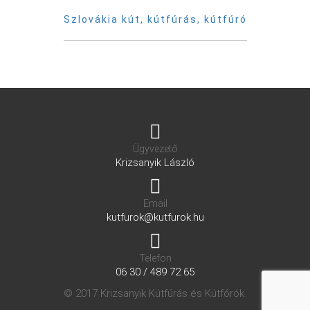
Szlovákia kút, kútfúrás, kútfúró
Ügyvezető
Krizsanyik László
Email
kutfurok@kutfurok.hu
Telefon
06 30 / 489 72 65
© 2017 Krizsanyik Kútfúrás és Kútfórók.