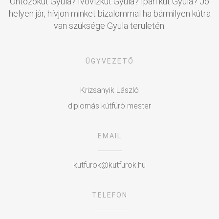
Öntözőkút Gyula? Ivóvízkút Gyula? Ipari kút Gyula? Jó
helyen jár, hívjon minket bizalommal ha bármilyen kútra
van szüksége Gyula területén.
ÜGYVEZETŐ
Krizsanyik László
diplomás kútfúró mester
EMAIL
kutfurok@kutfurok.hu
TELEFON