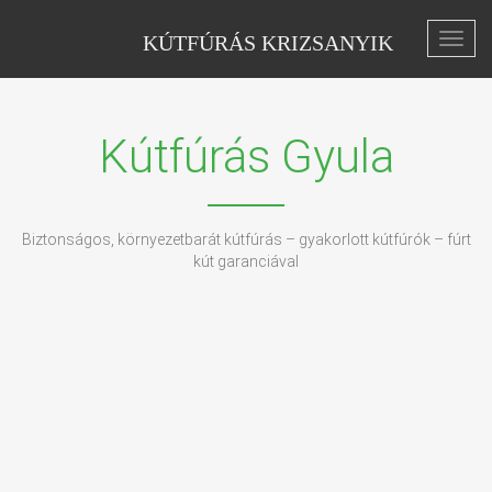
KÚTFÚRÁS KRIZSANYIK
Toggl
navig
Kútfúrás Gyula
Biztonságos, környezetbarát kútfúrás – gyakorlott kútfúrók – fúrt
kút garanciával