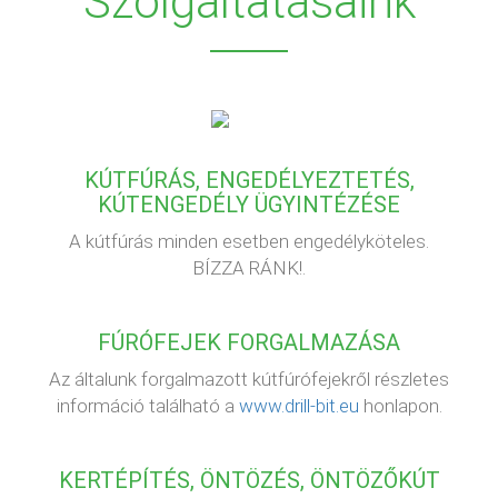
Szolgáltatásaink
KÚTFÚRÁS, ENGEDÉLYEZTETÉS,
KÚTENGEDÉLY ÜGYINTÉZÉSE
A kútfúrás minden esetben engedélyköteles.
BÍZZA RÁNK!.
FÚRÓFEJEK FORGALMAZÁSA
Az általunk forgalmazott kútfúrófejekről részletes
információ található a
www.drill-bit.eu
honlapon.
KERTÉPÍTÉS, ÖNTÖZÉS, ÖNTÖZŐKÚT