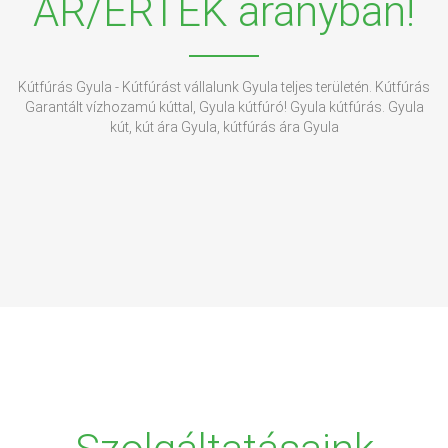
ÁR/ÉRTÉK arányban!
Kútfúrás Gyula - Kútfúrást vállalunk Gyula teljes területén. Kútfúrás
Garantált vízhozamú kúttal, Gyula kútfúró! Gyula kútfúrás. Gyula
kút, kút ára Gyula, kútfúrás ára Gyula