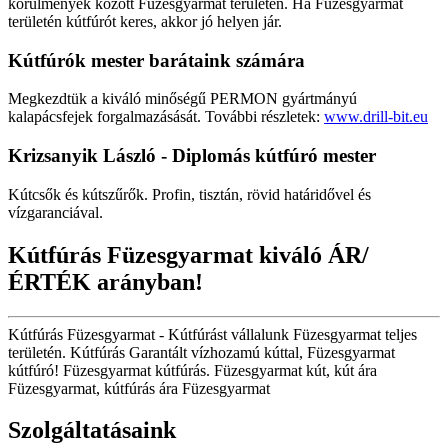
körülmények között Füzesgyarmat területén. Ha Füzesgyarmat
területén kútfúrót keres, akkor jó helyen jár.
Kútfúrók
mester barátaink számára
Megkezdtük a kiváló minőségű PERMON gyártmányú
kalapácsfejek forgalmazásását. További részletek:
www.drill-bit.eu
Krizsanyik László - Diplomás kútfúró mester
Kútcsők és kútszűrők. Profin, tisztán, rövid határidővel és
vízgaranciával.
Kútfúrás Füzesgyarmat kiváló ÁR/
ÉRTÉK arányban!
Kútfúrás Füzesgyarmat - Kútfúrást vállalunk Füzesgyarmat teljes
területén. Kútfúrás Garantált vízhozamú kúttal, Füzesgyarmat
kútfúró! Füzesgyarmat kútfúrás. Füzesgyarmat kút, kút ára
Füzesgyarmat, kútfúrás ára Füzesgyarmat
Szolgáltatásaink