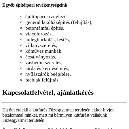
Egyéb építőipari tevékenységeink
építőipari kivitelezés,
general lakóházépítés (felújítás),
betontámfal építés,
viacolorozás,
hidegburkolás, festés,
villanyszerelés,
kőműves munkák,
ácsálványozás,
vasbeton szerelés,
járda és kerítésépítés,
nyílászárók beépítése,
faablak felújítás.
Kapcsolatfelvétel, ajánlatkérés
Ha önt érdekli a kútfúrás Füzesgyarmat területén akkor hívjon
bizalommal minket, mert mi bármilyen kútfúrást vállalunk
Füzesgyarmat területén.