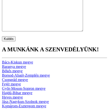
A MUNKÁNK A SZENVEDÉLYÜNK!
Bács-Kiskun megye
Baranya megye
Békés megye
Borsod-Abaúj-Zemplén megye
Csongrád megye
Fejér megye
Gyõr-Moson-Sopron megye
Hajdú-Bihar megye
Heves megye
Jász-Nagykun-Szolnok megye
Komárom-Esztergom megye