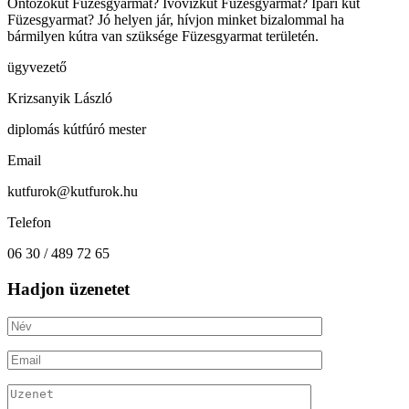
Öntözőkút Füzesgyarmat? Ivóvízkút Füzesgyarmat? Ipari kút
Füzesgyarmat? Jó helyen jár, hívjon minket bizalommal ha
bármilyen kútra van szüksége Füzesgyarmat területén.
ügyvezető
Krizsanyik László
diplomás kútfúró mester
Email
kutfurok@kutfurok.hu
Telefon
06 30 / 489 72 65
Hadjon üzenetet