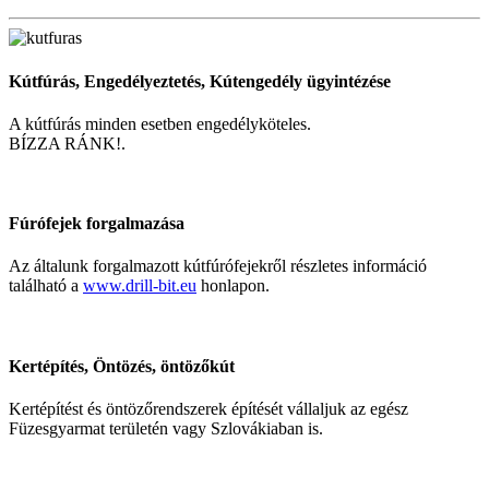
Kútfúrás, Engedélyeztetés, Kútengedély ügyintézése
A kútfúrás minden esetben engedélyköteles.
BÍZZA RÁNK!.
Fúrófejek forgalmazása
Az általunk forgalmazott kútfúrófejekről részletes információ
található a
www.drill-bit.eu
honlapon.
Kertépítés, Öntözés, öntözőkút
Kertépítést és öntözőrendszerek építését vállaljuk az egész
Füzesgyarmat területén vagy Szlovákiaban is.