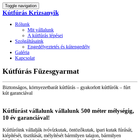
Toggle navigation
Kútfúrás Krizsanyik
Rólunk
Mit vállalunk
A kútfúrás lépései
Szolgáltásaink
Engedélyeztetés és kútengedély
Galéria
Kapcsolat
Kútfúrás Füzesgyarmat
Biztonságos, környezetbarát kútfúrás – gyakorlott kútfúrók – fúrt
kút garanciával
Kútfúrást vállalunk vállalunk 500 méter mélységig,
10 év garanciával!
Kútfúróink vállalják ivóvízkutak, öntözőkutak, ipari kutak fúrását,
kiépítését, tisztítását, mélyítését bármilyen talajon, bármilyen