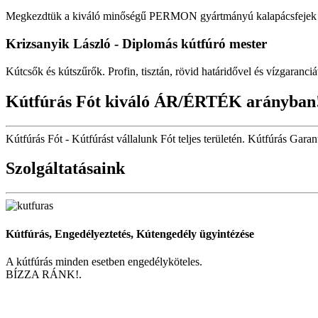
Megkezdtük a kiváló minőségű PERMON gyártmányú kalapácsfejek fo
Krizsanyik László - Diplomás kútfúró mester
Kútcsők és kútszűrők. Profin, tisztán, rövid határidővel és vízgaranciá
Kútfúrás Fót kiváló ÁR/ÉRTÉK arányban
Kútfúrás Fót - Kútfúrást vállalunk Fót teljes területén. Kútfúrás Garant
Szolgáltatásaink
Kútfúrás, Engedélyeztetés, Kútengedély ügyintézése
A kútfúrás minden esetben engedélyköteles.
BÍZZA RÁNK!.