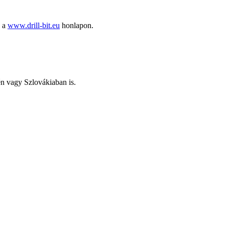
ó a
www.drill-bit.eu
honlapon.
tén vagy Szlovákiaban is.