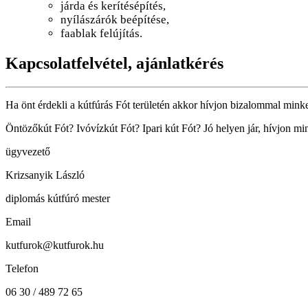
járda és kerítésépítés,
nyílászárók beépítése,
faablak felújítás.
Kapcsolatfelvétel, ajánlatkérés
Ha önt érdekli a kútfúrás Fót területén akkor hívjon bizalommal minket
Öntözőkút Fót? Ivóvízkút Fót? Ipari kút Fót? Jó helyen jár, hívjon m
ügyvezető
Krizsanyik László
diplomás kútfúró mester
Email
kutfurok@kutfurok.hu
Telefon
06 30 / 489 72 65