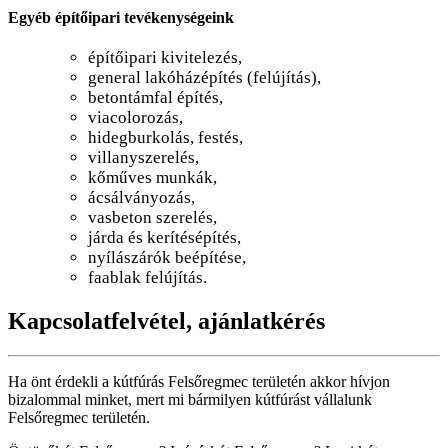
Egyéb építőipari tevékenységeink
építőipari kivitelezés,
general lakóházépítés (felújítás),
betontámfal építés,
viacolorozás,
hidegburkolás, festés,
villanyszerelés,
kőműves munkák,
ácsálványozás,
vasbeton szerelés,
járda és kerítésépítés,
nyílászárók beépítése,
faablak felújítás.
Kapcsolatfelvétel, ajánlatkérés
Ha önt érdekli a kútfúrás Felsőregmec területén akkor hívjon
bizalommal minket, mert mi bármilyen kútfúrást vállalunk
Felsőregmec területén.