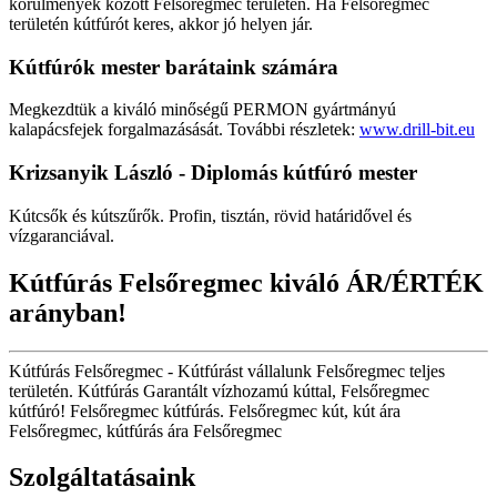
körülmények között Felsőregmec területén. Ha Felsőregmec
területén kútfúrót keres, akkor jó helyen jár.
Kútfúrók
mester barátaink számára
Megkezdtük a kiváló minőségű PERMON gyártmányú
kalapácsfejek forgalmazásását. További részletek:
www.drill-bit.eu
Krizsanyik László - Diplomás kútfúró mester
Kútcsők és kútszűrők. Profin, tisztán, rövid határidővel és
vízgaranciával.
Kútfúrás Felsőregmec kiváló ÁR/ÉRTÉK
arányban!
Kútfúrás Felsőregmec - Kútfúrást vállalunk Felsőregmec teljes
területén. Kútfúrás Garantált vízhozamú kúttal, Felsőregmec
kútfúró! Felsőregmec kútfúrás. Felsőregmec kút, kút ára
Felsőregmec, kútfúrás ára Felsőregmec
Szolgáltatásaink