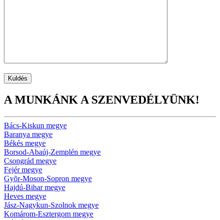
A MUNKÁNK A SZENVEDÉLYÜNK!
Bács-Kiskun megye
Baranya megye
Békés megye
Borsod-Abaúj-Zemplén megye
Csongrád megye
Fejér megye
Gyõr-Moson-Sopron megye
Hajdú-Bihar megye
Heves megye
Jász-Nagykun-Szolnok megye
Komárom-Esztergom megye