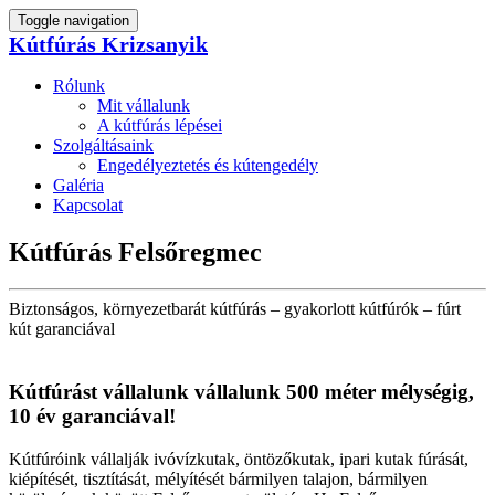
Toggle navigation
Kútfúrás Krizsanyik
Rólunk
Mit vállalunk
A kútfúrás lépései
Szolgáltásaink
Engedélyeztetés és kútengedély
Galéria
Kapcsolat
Kútfúrás Felsőregmec
Biztonságos, környezetbarát kútfúrás – gyakorlott kútfúrók – fúrt
kút garanciával
Kútfúrást vállalunk vállalunk 500 méter mélységig,
10 év garanciával!
Kútfúróink vállalják ivóvízkutak, öntözőkutak, ipari kutak fúrását,
kiépítését, tisztítását, mélyítését bármilyen talajon, bármilyen