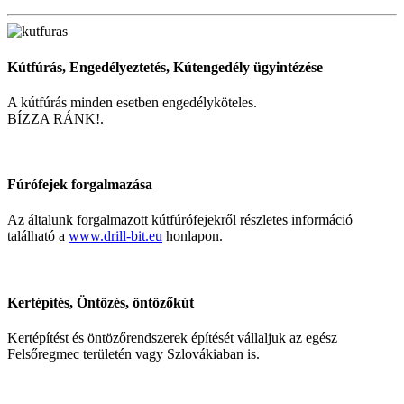
Kútfúrás, Engedélyeztetés, Kútengedély ügyintézése
A kútfúrás minden esetben engedélyköteles.
BÍZZA RÁNK!.
Fúrófejek forgalmazása
Az általunk forgalmazott kútfúrófejekről részletes információ
található a
www.drill-bit.eu
honlapon.
Kertépítés, Öntözés, öntözőkút
Kertépítést és öntözőrendszerek építését vállaljuk az egész
Felsőregmec területén vagy Szlovákiaban is.