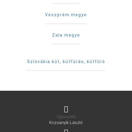
Veszprém megye
Zala megye
Szlovákia kút, kútfúrás, kútfúró
Ügyvezető
Krizsanyik László