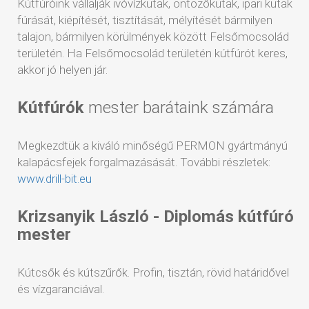
Kútfúróink vállalják ivóvízkutak, öntözőkutak, ipari kutak
fúrását, kiépítését, tisztítását, mélyítését bármilyen
talajon, bármilyen körülmények között Felsőmocsolád
területén. Ha Felsőmocsolád területén kútfúrót keres,
akkor jó helyen jár.
Kútfúrók
mester barátaink számára
Megkezdtük a kiváló minőségű PERMON gyártmányú
kalapácsfejek forgalmazásását. További részletek:
www.drill-bit.eu
Krizsanyik László - Diplomás kútfúró
mester
Kútcsők és kútszűrők. Profin, tisztán, rövid határidővel
és vízgaranciával.