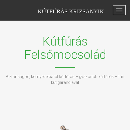
KÚTFÚRÁS KRIZSANYIK
Toggl
navig
Kútfúrás
Felsőmocsolád
Biztonságos, környezetbarát kútfúrás – gyakorlott kútfúrók – fúrt
kút garanciával