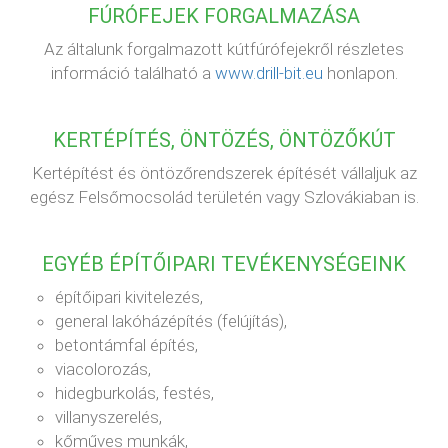
FÚRÓFEJEK FORGALMAZÁSA
Az általunk forgalmazott kútfúrófejekről részletes
információ található a
www.drill-bit.eu
honlapon.
KERTÉPÍTÉS, ÖNTÖZÉS, ÖNTÖZŐKÚT
Kertépítést és öntözőrendszerek építését vállaljuk az
egész Felsőmocsolád területén vagy Szlovákiaban is.
EGYÉB ÉPÍTŐIPARI TEVÉKENYSÉGEINK
építőipari kivitelezés,
general lakóházépítés (felújítás),
betontámfal építés,
viacolorozás,
hidegburkolás, festés,
villanyszerelés,
kőműves munkák,