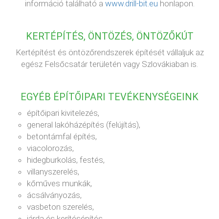
információ található a
www.drill-bit.eu
honlapon.
KERTÉPÍTÉS, ÖNTÖZÉS, ÖNTÖZŐKÚT
Kertépítést és öntözőrendszerek építését vállaljuk az
egész Felsőcsatár területén vagy Szlovákiaban is.
EGYÉB ÉPÍTŐIPARI TEVÉKENYSÉGEINK
építőipari kivitelezés,
general lakóházépítés (felújítás),
betontámfal építés,
viacolorozás,
hidegburkolás, festés,
villanyszerelés,
kőműves munkák,
ácsálványozás,
vasbeton szerelés,
járda és kerítésépítés,