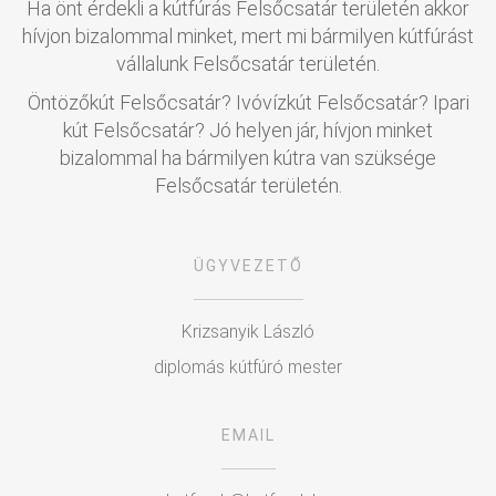
Ha önt érdekli a kútfúrás Felsőcsatár területén akkor
hívjon bizalommal minket, mert mi bármilyen kútfúrást
vállalunk Felsőcsatár területén.
Öntözőkút Felsőcsatár? Ivóvízkút Felsőcsatár? Ipari
kút Felsőcsatár? Jó helyen jár, hívjon minket
bizalommal ha bármilyen kútra van szüksége
Felsőcsatár területén.
ÜGYVEZETŐ
Krizsanyik László
diplomás kútfúró mester
EMAIL