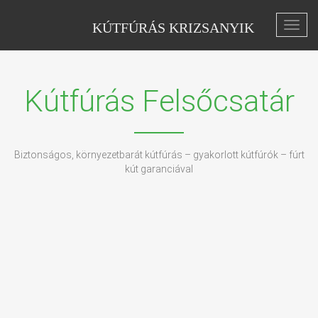
KÚTFÚRÁS KRIZSANYIK
Toggl
navig
Kútfúrás Felsőcsatár
Biztonságos, környezetbarát kútfúrás – gyakorlott kútfúrók – fúrt
kút garanciával