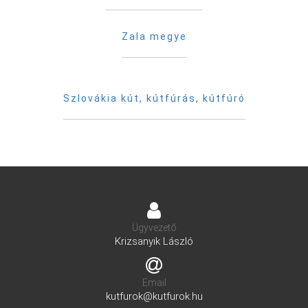
Zala megye
Szlovákia kút, kútfúrás, kútfúró
Ügyvezető
Krizsanyik László
Email
kutfurok@kutfurok.hu