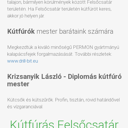
talajon, bármilyen körülmények között Felsőcsatár
területén. Ha Felsőcsatár területén kútfúrót keres,
akkor jó helyen jár.
Kútfúrók
mester barátaink számára
Megkezdtük a kiváló minőségű PERMON gyártmányú
kalapácsfejek forgalmazásását. További részletek:
www.drill-bit.eu
Krizsanyik László - Diplomás kútfúró
mester
Kútcsők és kútszűrők. Profin, tisztán, rövid határidővel
és vízgaranciával.
Kútfúrás Felsőcsatár