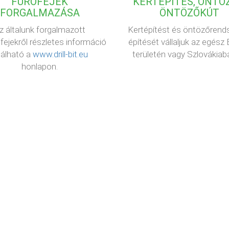
FÚRÓFEJEK
KERTÉPÍTÉS, ÖNTÖZ
FORGALMAZÁSA
ÖNTÖZŐKÚT
z általunk forgalmazott
Kertépítést és öntözőrend
fejekről részletes információ
építését vállaljuk az egész
lálható a
www.drill-bit.eu
területén vagy Szlovákiaba
honlapon.