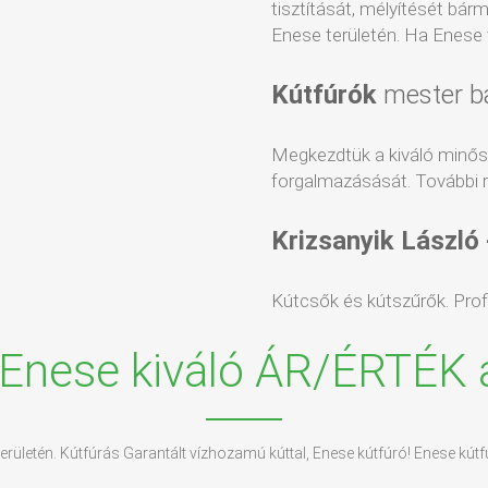
tisztítását, mélyítését bár
Enese területén. Ha Enese te
Kútfúrók
mester b
Megkezdtük a kiváló minő
forgalmazásását. További r
Krizsanyik László
Kútcsők és kútszűrők. Profin
 Enese kiváló ÁR/ÉRTÉK 
 területén. Kútfúrás Garantált vízhozamú kúttal, Enese kútfúró! Enese kútf