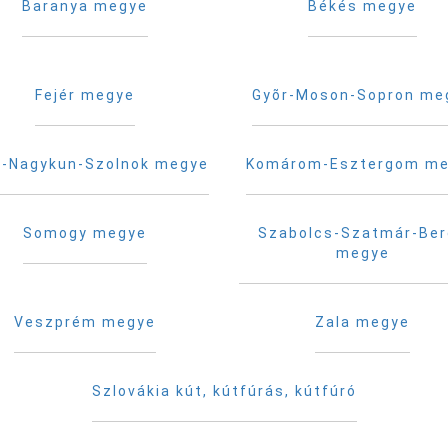
Baranya megye
Békés megye
Fejér megye
Gyõr-Moson-Sopron me
-Nagykun-Szolnok megye
Komárom-Esztergom m
Somogy megye
Szabolcs-Szatmár-Be
megye
Veszprém megye
Zala megye
Szlovákia kút, kútfúrás, kútfúró