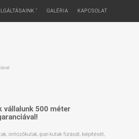
LGÁLTÁSAINK
GALÉRIA
KAPCSOLAT
iával
k vállalunk 500 méter
garanciával!
tak, öntözőkutak, ipari kutak fúrását, kiépítését,