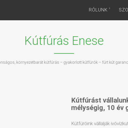
RÓLUNK
SZO
Kútfúrás Enese
onságos, környezetbarát kútfúrás – gyakorlott kútfúrók – fúrt kút garanc
Kútfúrást vállalun
mélységig, 10 év 
Kútfúróink vállalják ivóvízku