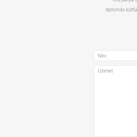
diplomás kútfú