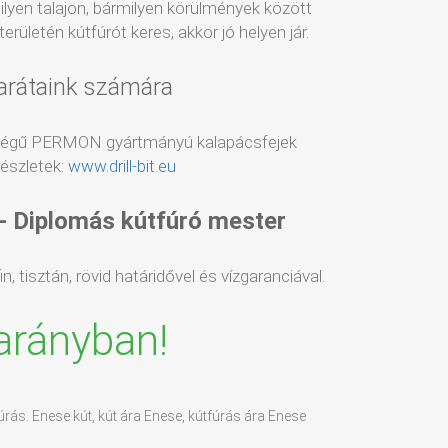
milyen talajon, bármilyen körülmények között
rületén kútfúrót keres, akkor jó helyen jár.
arátaink számára
ségű PERMON gyártmányú kalapácsfejek
észletek:
www.drill-bit.eu
 - Diplomás kútfúró mester
, tisztán, rövid határidővel és vízgaranciával.
arányban!
úrás. Enese kút, kút ára Enese, kútfúrás ára Enese