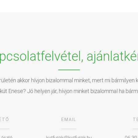
pcsolatfelvétel, ajánlatké
rületén akkor hívjon bizalommal minket, mert mi bármilyen k
kút Enese? Jó helyen jár, hívjon minket bizalommal ha bárm
ETŐ
EMAIL
T
László
kutfurok@kutfurok.hu
06 30