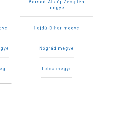
Borsod-Abaúj-Zemplén
megye
gye
Hajdú-Bihar megye
egye
Nógrád megye
reg
Tolna megye