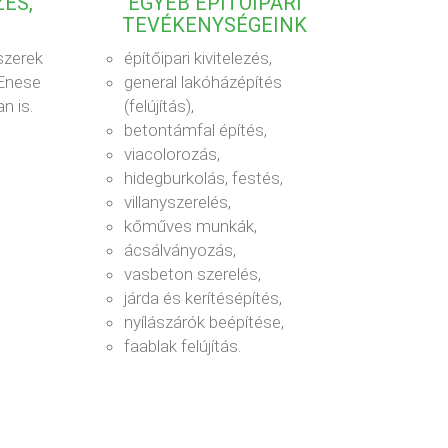
ÉS,
EGYÉB ÉPÍTŐIPARI
TEVÉKENYSÉGEINK
szerek
építőipari kivitelezés,
 Enese
general lakóházépítés
n is.
(felújítás),
betontámfal építés,
viacolorozás,
hidegburkolás, festés,
villanyszerelés,
kőműves munkák,
ácsálványozás,
vasbeton szerelés,
járda és kerítésépítés,
nyílászárók beépítése,
faablak felújítás.