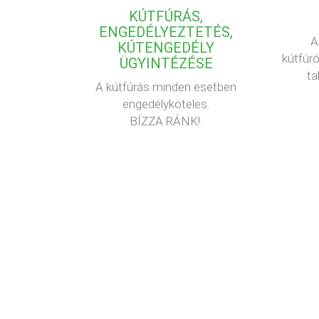
KÚTFÚRÁS,
ENGEDÉLYEZTETÉS,
A
KÚTENGEDÉLY
kútfúró
ÜGYINTÉZÉSE
ta
A kútfúrás minden esetben
engedélyköteles.
BÍZZA RÁNK!.