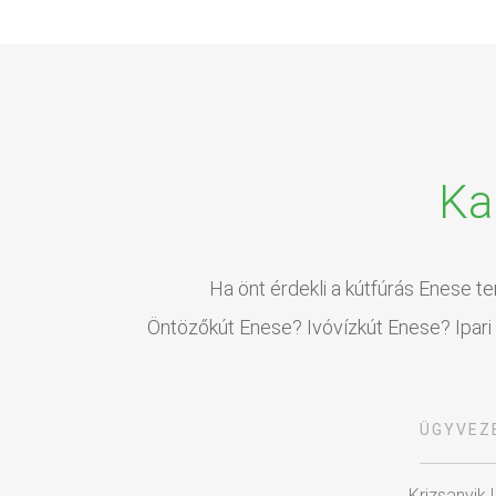
Ka
Ha önt érdekli a kútfúrás Enese te
Öntözőkút Enese? Ivóvízkút Enese? Ipari 
ÜGYVEZ
Krizsanyik 