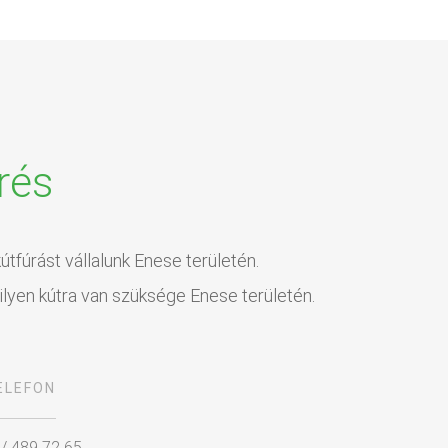
rés
útfúrást vállalunk Enese területén.
ilyen kútra van szüksége Enese területén.
ELEFON
 / 489 72 65