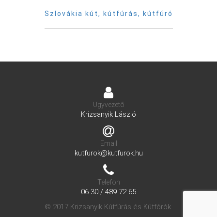
Szlovákia kút, kútfúrás, kútfúró
Ügyvezető
Krizsanyik László
Email
kutfurok@kutfurok.hu
Telefon
06 30 / 489 72 65
© 2017 Krizsanyik Kútfúrás és Kútfórók.