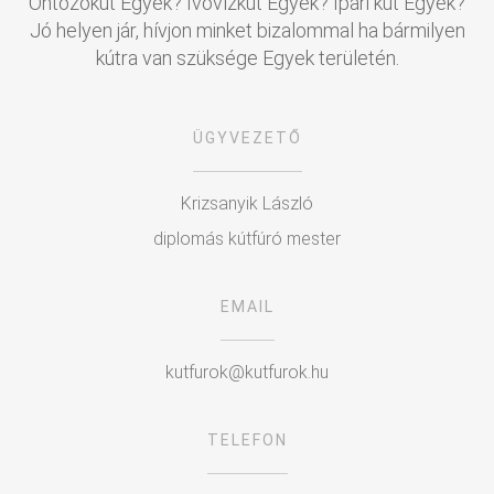
Öntözőkút Egyek? Ivóvízkút Egyek? Ipari kút Egyek?
Jó helyen jár, hívjon minket bizalommal ha bármilyen
kútra van szüksége Egyek területén.
ÜGYVEZETŐ
Krizsanyik László
diplomás kútfúró mester
EMAIL
kutfurok@kutfurok.hu
TELEFON