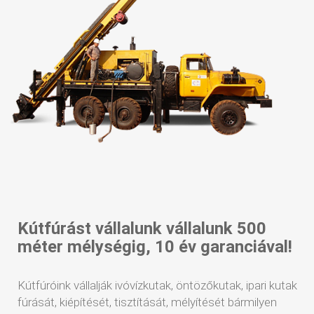
Kútfúrást vállalunk vállalunk 500
méter mélységig, 10 év garanciával!
Kútfúróink vállalják ivóvízkutak, öntözőkutak, ipari kutak
fúrását, kiépítését, tisztítását, mélyítését bármilyen