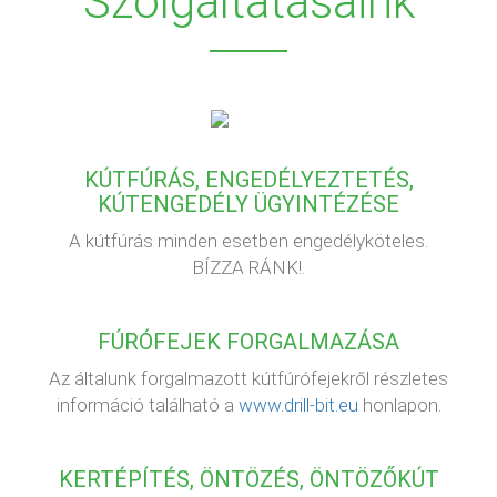
Szolgáltatásaink
KÚTFÚRÁS, ENGEDÉLYEZTETÉS,
KÚTENGEDÉLY ÜGYINTÉZÉSE
A kútfúrás minden esetben engedélyköteles.
BÍZZA RÁNK!.
FÚRÓFEJEK FORGALMAZÁSA
Az általunk forgalmazott kútfúrófejekről részletes
információ található a
www.drill-bit.eu
honlapon.
KERTÉPÍTÉS, ÖNTÖZÉS, ÖNTÖZŐKÚT