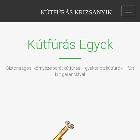
KÚTFÚRÁS KRIZSANYIK
Toggl
navig
Kútfúrás Egyek
Biztonságos, környezetbarát kútfúrás – gyakorlott kútfúrók – fúrt
kút garanciával