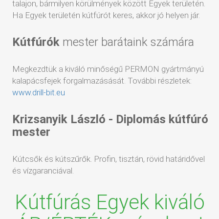
talajon, bármilyen körülmények között Egyek területén.
Ha Egyek területén kútfúrót keres, akkor jó helyen jár.
Kútfúrók
mester barátaink számára
Megkezdtük a kiváló minőségű PERMON gyártmányú
kalapácsfejek forgalmazásását. További részletek:
www.drill-bit.eu
Krizsanyik László - Diplomás kútfúró
mester
Kútcsők és kútszűrők. Profin, tisztán, rövid határidővel
és vízgaranciával.
Kútfúrás Egyek kiváló