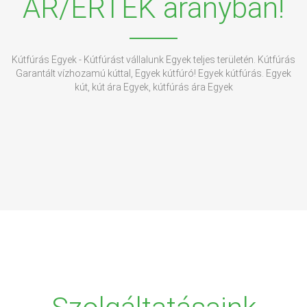
ÁR/ÉRTÉK arányban!
Kútfúrás Egyek - Kútfúrást vállalunk Egyek teljes területén. Kútfúrás
Garantált vízhozamú kúttal, Egyek kútfúró! Egyek kútfúrás. Egyek
kút, kút ára Egyek, kútfúrás ára Egyek