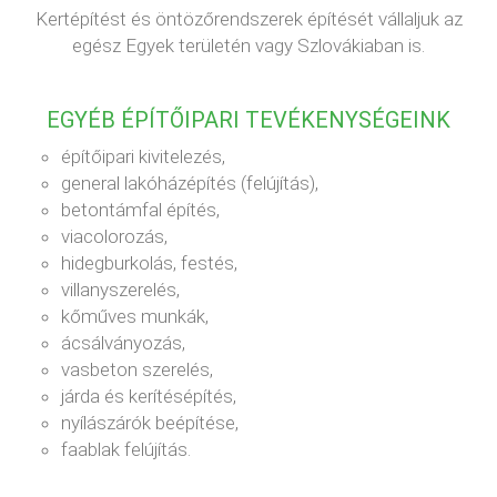
Kertépítést és öntözőrendszerek építését vállaljuk az
egész Egyek területén vagy Szlovákiaban is.
EGYÉB ÉPÍTŐIPARI TEVÉKENYSÉGEINK
építőipari kivitelezés,
general lakóházépítés (felújítás),
betontámfal építés,
viacolorozás,
hidegburkolás, festés,
villanyszerelés,
kőműves munkák,
ácsálványozás,
vasbeton szerelés,
járda és kerítésépítés,
nyílászárók beépítése,
faablak felújítás.