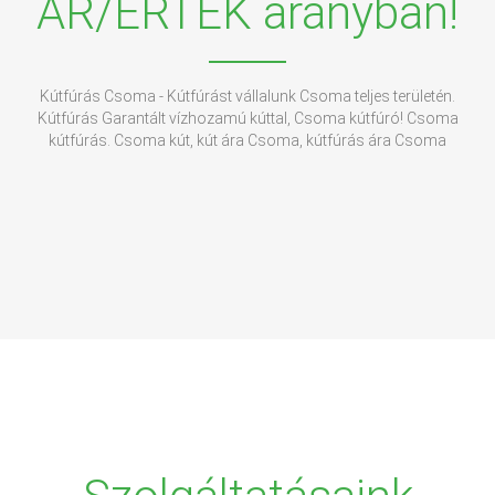
ÁR/ÉRTÉK arányban!
Kútfúrás Csoma - Kútfúrást vállalunk Csoma teljes területén.
Kútfúrás Garantált vízhozamú kúttal, Csoma kútfúró! Csoma
kútfúrás. Csoma kút, kút ára Csoma, kútfúrás ára Csoma