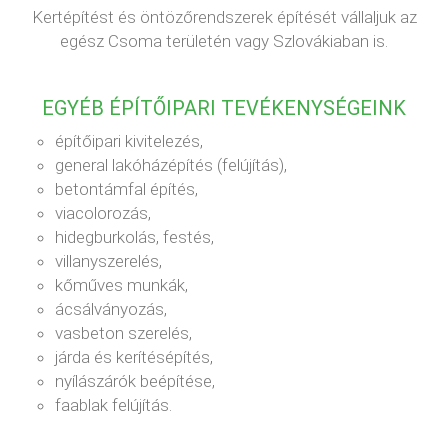
Kertépítést és öntözőrendszerek építését vállaljuk az
egész Csoma területén vagy Szlovákiaban is.
EGYÉB ÉPÍTŐIPARI TEVÉKENYSÉGEINK
építőipari kivitelezés,
general lakóházépítés (felújítás),
betontámfal építés,
viacolorozás,
hidegburkolás, festés,
villanyszerelés,
kőműves munkák,
ácsálványozás,
vasbeton szerelés,
járda és kerítésépítés,
nyílászárók beépítése,
faablak felújítás.