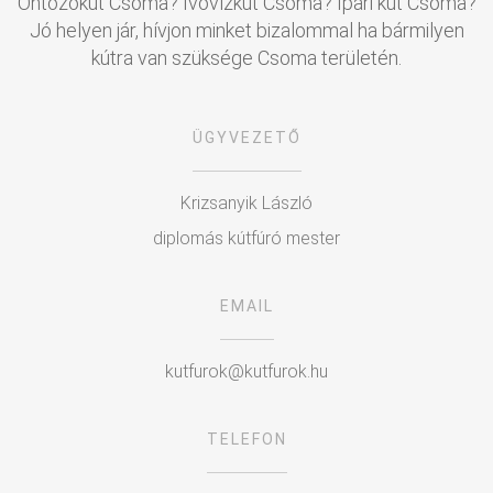
Öntözőkút Csoma? Ivóvízkút Csoma? Ipari kút Csoma?
Jó helyen jár, hívjon minket bizalommal ha bármilyen
kútra van szüksége Csoma területén.
ÜGYVEZETŐ
Krizsanyik László
diplomás kútfúró mester
EMAIL
kutfurok@kutfurok.hu
TELEFON