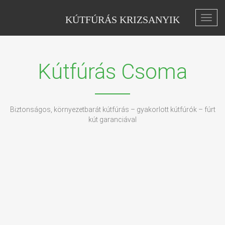
KÚTFÚRÁS KRIZSANYIK
Toggl
navig
Kútfúrás Csoma
Biztonságos, környezetbarát kútfúrás – gyakorlott kútfúrók – fúrt
kút garanciával