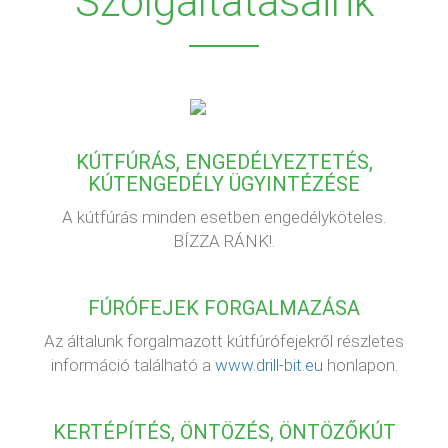
Szolgáltatásaink
KÚTFÚRÁS, ENGEDÉLYEZTETÉS,
KÚTENGEDÉLY ÜGYINTÉZÉSE
A kútfúrás minden esetben engedélyköteles.
BÍZZA RÁNK!.
FÚRÓFEJEK FORGALMAZÁSA
Az általunk forgalmazott kútfúrófejekről részletes
információ található a
www.drill-bit.eu
honlapon.
KERTÉPÍTÉS, ÖNTÖZÉS, ÖNTÖZŐKÚT