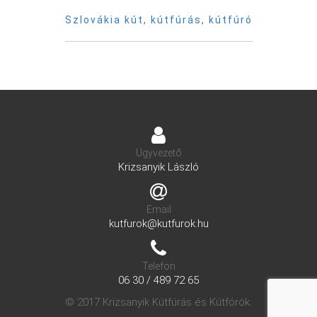
Szlovákia kút, kútfúrás, kútfúró
Ügyvezető
Krizsanyik László
Email
kutfurok@kutfurok.hu
Telefon
06 30 / 489 72 65
© 2017 Krizsanyik Kútfúrás és Kútfórók.