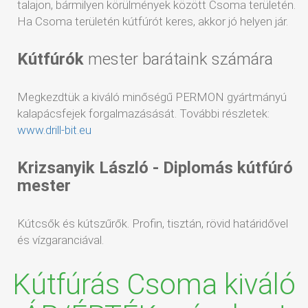
talajon, bármilyen körülmények között Csoma területén.
Ha Csoma területén kútfúrót keres, akkor jó helyen jár.
Kútfúrók
mester barátaink számára
Megkezdtük a kiváló minőségű PERMON gyártmányú
kalapácsfejek forgalmazásását. További részletek:
www.drill-bit.eu
Krizsanyik László - Diplomás kútfúró
mester
Kútcsők és kútszűrők. Profin, tisztán, rövid határidővel
és vízgaranciával.
Kútfúrás Csoma kiváló