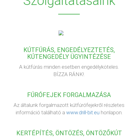
Szolgáltatásaink
KÚTFÚRÁS, ENGEDÉLYEZTETÉS,
KÚTENGEDÉLY ÜGYINTÉZÉSE
A kútfúrás minden esetben engedélyköteles.
BÍZZA RÁNK!.
FÚRÓFEJEK FORGALMAZÁSA
Az általunk forgalmazott kútfúrófejekről részletes
információ található a
www.drill-bit.eu
honlapon.
KERTÉPÍTÉS, ÖNTÖZÉS, ÖNTÖZŐKÚT